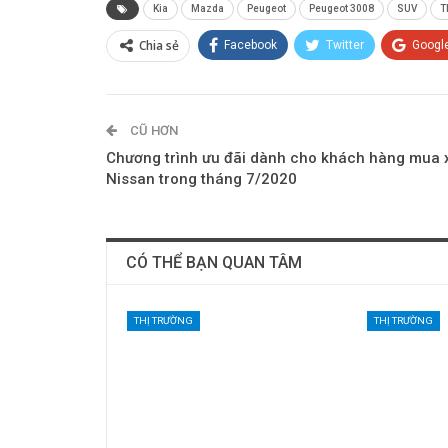
Kia
Mazda
Peugeot
Peugeot 3008
SUV
T
Chia sẻ
Facebook
Twitter
Googl
CŨ HƠN
Chương trình ưu đãi dành cho khách hàng mua 
Nissan trong tháng 7/2020
CÓ THỂ BẠN QUAN TÂM
THỊ TRƯỜNG
THỊ TRƯỜNG