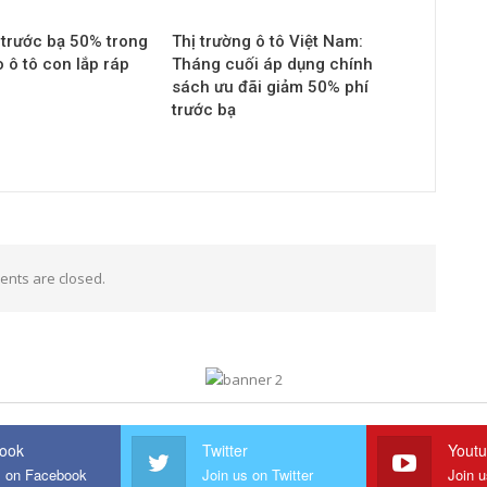
 trước bạ 50% trong
Thị trường ô tô Việt Nam:
 ô tô con lắp ráp
Tháng cuối áp dụng chính
sách ưu đãi giảm 50% phí
trước bạ
nts are closed.
ook
Twitter
Yout
s on Facebook
Join us on Twitter
Join 