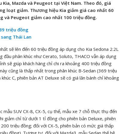
 Kia, Mazda và Peugeot tại Việt Nam. Theo đó, giá
ng loạt giảm. Thương hiệu Kia giảm giá cao nhất 60
ng và Peugeot giảm cao nhất 100 triệu đồng.
89 triệu đồng
 sang Thái Lan
 nhất sẽ lên đến 60 triệu đồng áp dụng cho Kia Sedona 2.2L
ng đầu phân khúc như Cerato, Soluto, THACO vẫn áp dụng
nh sẽ giúp khách hàng chỉ chi ra khoảng 400 triệu đồng
 này cũng là thấp nhất trong phân khúc B-Sedan (369 triệu
 khúc C, phiên bản AT Deluxe sẽ có giá lăn bánh chỉ khoảng
c mẫu SUV CX-8, CX-5, cụ thể, mẫu xe 7 chỗ thực thụ đến
i giảm chỉ từ dưới 1 tỉ đồng cho phiên bản Deluxe, phiên
200 triệu đồng; đối với CX-5, phiên bản có mức giá thấp
 triệu đồng). Tương tự, đối với Mazda3, mẫu Sedan thế hệ