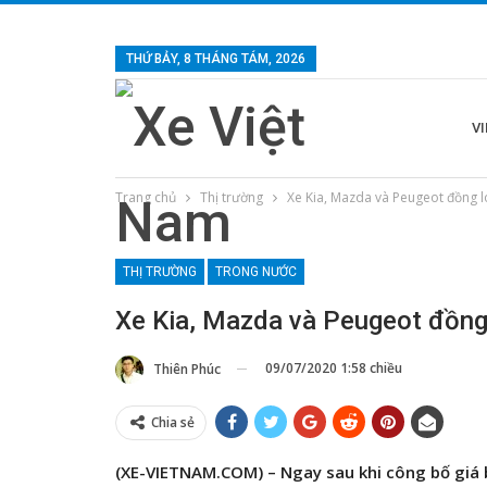
THỨ BẢY, 8 THÁNG TÁM, 2026
V
Trang chủ
Thị trường
Xe Kia, Mazda và Peugeot đồng l
THỊ TRƯỜNG
TRONG NƯỚC
Xe Kia, Mazda và Peugeot đồng 
09/07/2020 1:58 chiều
Thiên Phúc
Chia sẻ
(XE-VIETNAM.COM) – Ngay sau khi công bố giá