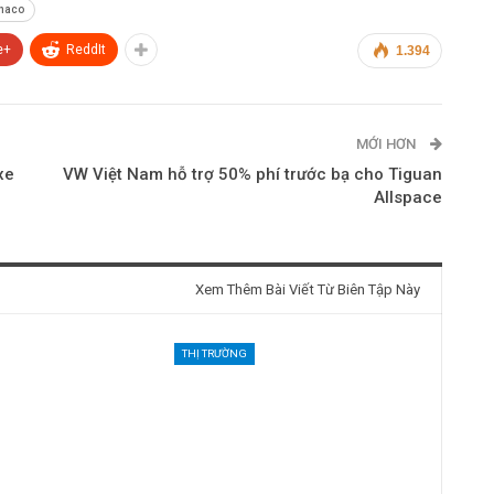
haco
e+
ReddIt
1.394
MỚI HƠN
xe
VW Việt Nam hỗ trợ 50% phí trước bạ cho Tiguan
Allspace
Xem Thêm Bài Viết Từ Biên Tập Này
THỊ TRƯỜNG