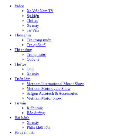
Video
Xe Việt Nam TV
Sự kiện
Thử xe
Xe máy
Tư Vấn
Thông tin
Tin trong nước
Tin quốc tế
Thị trường
Trong nước
Quốc tế
Thử xe
Ô tô
Xe máy
Triển lãm
Vietnam International Motor Show
Vietnam Motorcycle Show
Saigon Autotech & Accessories
Vietnam Motor Show
Tư vấn
Kiến thức
Bảo dưỡng
Hai bánh
Xe máy
Phân khối lớn
Khuyến mãi