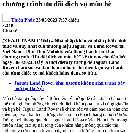
chương trình ưu đãi dịch vụ mùa hè
Thiên Phúc
23/05/2023 7:57 chiều
3.340
Chia sẻ
(XE-VIETNAM.COM) – Nhà nhập khẩu và phân phối chính
thức và duy nhất của thương hiệu Jaguar và Land Rover tại
Việt Nam – Phú Thái Mobility vừa thông báo triển khai
chương trình “Ưu đãi dịch vụ mùa hè” kể từ nay cho đến hết
ngày 30/6/2023. Đây là thời điểm lý tưởng để Jaguar Land
Rover chăm sóc và đảm bảo an toàn cho điều kiện vận hành
của từng chiếc xe mà khách hàng đang sở hữu.
Jaguar Land Rover khai trương không gian trưng bày
mới tại Hà Nội
Mùa hè đang đến, đây là thời điểm lý tưởng để các khách hàng có
thể trải nghiệm những chuyến du lịch khám phá thú vị cùng gia đình
và bạn bè. Jaguar Land Rover sẽ chăm sóc và đảm bảo an toàn cho
điều kiện vận hành của từng chiếc xe mà khách hàng đang sở hữu.
Đồng thời, thông qua đó, Jaguar Land Rover Việt Nam luôn mong
muốn nâng cao sự hài lòng của khách hàng thông qua các trải
nghiệm và ưu đãi dịch vụ đa dạng từ các chương trình dịch vụ sau