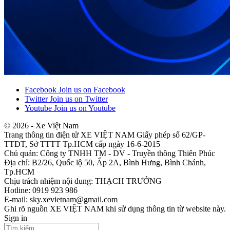
Facebook
Join us on Facebook
Twitter
Join us on Twitter
Youtube
Join us on Youtube
© 2026 - Xe Việt Nam
Trang thông tin điện tử XE VIỆT NAM Giấy phép số 62/GP-
TTĐT, Sở TTTT Tp.HCM cấp ngày 16-6-2015
Chủ quản: Công ty TNHH TM - DV - Truyền thông Thiên Phúc
Địa chỉ: B2/26, Quốc lộ 50, Ấp 2A, Bình Hưng, Bình Chánh,
Tp.HCM
Chịu trách nhiệm nội dung: THẠCH TRƯỞNG
Hotline: 0919 923 986
E-mail: sky.xevietnam@gmail.com
Ghi rõ nguồn XE VIỆT NAM khi sử dụng thông tin từ website này.
Sign in