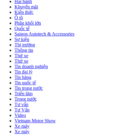
Hai bánh
Khuyến mãi
Kiến thức
Ô tô
Phân khối lớn
Quốc tế
Saigon Autotech & Accessories
Sự kiện
Thị trường
Thông tin
Thử xe
Thử xe
Tin doanh nghiệp
Tin đại lý
Tin hãng
Tin quốc tế
Tin trong nước
Triển lãm
Trong nước
Tư vấn
Tư Vấn
Video
Vietnam Motor Show
Xe máy
Xe máy