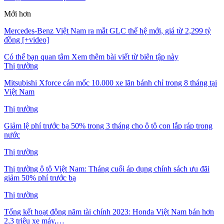
Mới hơn
Mercedes-Benz Việt Nam ra mắt GLC thế hệ mới, giá từ 2,299 tỷ
đồng [+video]
Có thể bạn quan tâm
Xem thêm bài viết từ biên tập này
Thị trường
Mitsubishi Xforce cán mốc 10.000 xe lăn bánh chỉ trong 8 tháng tại
Việt Nam
Thị trường
Giảm lệ phí trước bạ 50% trong 3 tháng cho ô tô con lắp ráp trong
nước
Thị trường
Thị trường ô tô Việt Nam: Tháng cuối áp dụng chính sách ưu đãi
giảm 50% phí trước bạ
Thị trường
Tổng kết hoạt động năm tài chính 2023: Honda Việt Nam bán hơn
2,3 triệu xe máy,…