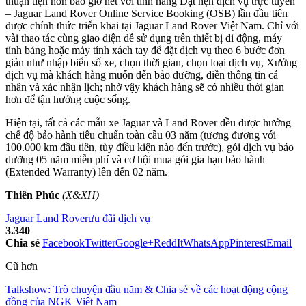
thuận tiện hơn bao giờ hết với tính năng Đặt hẹn dịch vụ trực tuyến
– Jaguar Land Rover Online Service Booking (OSB) lần đầu tiên
được chính thức triển khai tại Jaguar Land Rover Việt Nam. Chỉ với
vài thao tác cùng giao diện dễ sử dụng trên thiết bị di động, máy
tính bảng hoặc máy tính xách tay để đặt dịch vụ theo 6 bước đơn
giản như nhập biển số xe, chọn thời gian, chọn loại dịch vụ, Xưởng
dịch vụ mà khách hàng muốn đến bảo dưỡng, điền thông tin cá
nhân và xác nhận lịch; nhờ vậy khách hàng sẽ có nhiều thời gian
hơn để tận hưởng cuộc sống.
Hiện tại, tất cả các mẫu xe Jaguar và Land Rover đều được hưởng
chế độ bảo hành tiêu chuẩn toàn cầu 03 năm (tương đương với
100.000 km đầu tiên, tùy điều kiện nào đến trước), gói dịch vụ bảo
dưỡng 05 năm miễn phí và cơ hội mua gói gia hạn bảo hành
(Extended Warranty) lên đến 02 năm.
Thiên Phúc
(X&XH)
Jaguar Land Rover
ưu đãi dịch vụ
3.340
Chia sẻ
Facebook
Twitter
Google+
ReddIt
WhatsApp
Pinterest
Email
Cũ hơn
Talkshow: Trò chuyện đầu năm & Chia sẻ về các hoạt động cộng
đồng của NGK Việt Nam