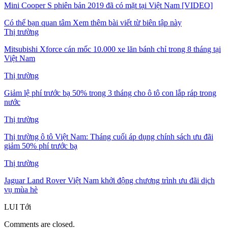
Mini Cooper S phiên bản 2019 đã có mặt tại Việt Nam [VIDEO]
Có thể bạn quan tâm
Xem thêm bài viết từ biên tập này
Thị trường
Mitsubishi Xforce cán mốc 10.000 xe lăn bánh chỉ trong 8 tháng tại
Việt Nam
Thị trường
Giảm lệ phí trước bạ 50% trong 3 tháng cho ô tô con lắp ráp trong
nước
Thị trường
Thị trường ô tô Việt Nam: Tháng cuối áp dụng chính sách ưu đãi
giảm 50% phí trước bạ
Thị trường
Jaguar Land Rover Việt Nam khởi động chương trình ưu đãi dịch
vụ mùa hè
LUI
Tới
Comments are closed.