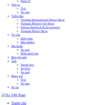
Quốc tế
Thử xe
Ô tô
Xe máy
Triển lãm
Vietnam International Motor Show
Vietnam Motorcycle Show
Saigon Autotech & Accessories
Vietnam Motor Show
Tư vấn
Kiến thức
Bảo dưỡng
Hai bánh
Xe máy
Phân khối lớn
Khuyến mãi
Ảnh
Người đẹp
Sự kiện
Xe mới
Bảng giá
Ô tô
Xe máy
Xe tải
Trang chủ