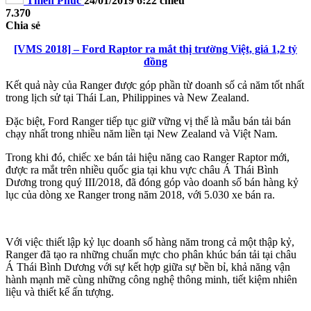
Thiên Phúc
24/01/2019 6:22 chiều
7.370
Chia sẻ
[VMS 2018] – Ford Raptor ra mắt thị trường Việt, giá 1,2 tỷ
đồng
Kết quả này của Ranger được góp phần từ doanh số cả năm tốt nhất
trong lịch sử tại Thái Lan, Philippines và New Zealand.
Đặc biệt, Ford Ranger tiếp tục giữ vững vị thế là mẫu bán tải bán
chạy nhất trong nhiều năm liền tại New Zealand và Việt Nam.
Trong khi đó, chiếc xe bán tải hiệu năng cao Ranger Raptor mới,
được ra mắt trên nhiều quốc gia tại khu vực châu Á Thái Bình
Dương trong quý III/2018, đã đóng góp vào doanh số bán hàng kỷ
lục của dòng xe Ranger trong năm 2018, với 5.030 xe bán ra.
Với việc thiết lập kỷ lục doanh số hàng năm trong cả một thập kỷ,
Ranger đã tạo ra những chuẩn mực cho phân khúc bán tải tại châu
Á Thái Bình Dương với sự kết hợp giữa sự bền bỉ, khả năng vận
hành mạnh mẽ cùng những công nghệ thông minh, tiết kiệm nhiên
liệu và thiết kế ấn tượng.