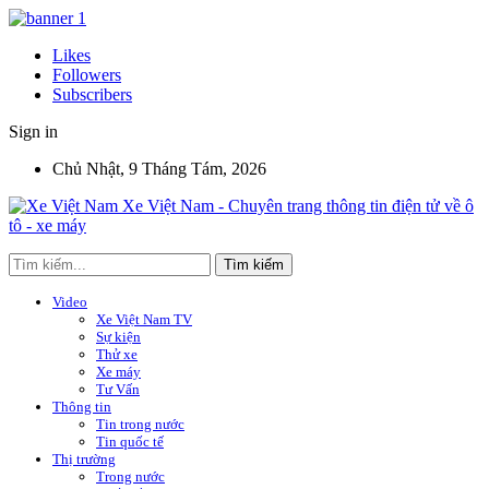
Likes
Followers
Subscribers
Sign in
Chủ Nhật, 9 Tháng Tám, 2026
Xe Việt Nam - Chuyên trang thông tin điện tử về ô
tô - xe máy
Video
Xe Việt Nam TV
Sự kiện
Thử xe
Xe máy
Tư Vấn
Thông tin
Tin trong nước
Tin quốc tế
Thị trường
Trong nước