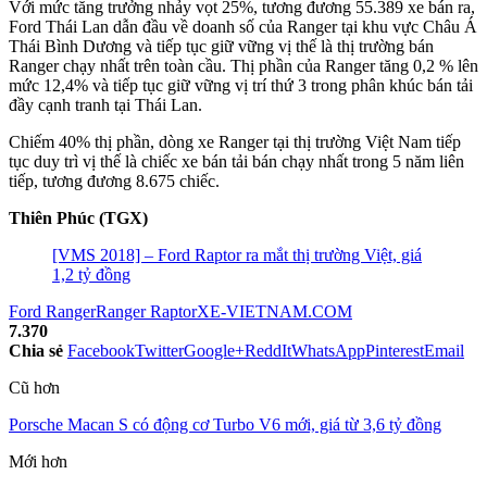
Với mức tăng trưởng nhảy vọt 25%, tương đương 55.389 xe bán ra,
Ford Thái Lan dẫn đầu về doanh số của Ranger tại khu vực Châu Á
Thái Bình Dương và tiếp tục giữ vững vị thế là thị trường bán
Ranger chạy nhất trên toàn cầu. Thị phần của Ranger tăng 0,2 % lên
mức 12,4% và tiếp tục giữ vững vị trí thứ 3 trong phân khúc bán tải
đầy cạnh tranh tại Thái Lan.
Chiếm 40% thị phần, dòng xe Ranger tại thị trường Việt Nam tiếp
tục duy trì vị thế là chiếc xe bán tải bán chạy nhất trong 5 năm liên
tiếp, tương đương 8.675 chiếc.
Thiên Phúc (TGX)
[VMS 2018] – Ford Raptor ra mắt thị trường Việt, giá
1,2 tỷ đồng
Ford Ranger
Ranger Raptor
XE-VIETNAM.COM
7.370
Chia sẻ
Facebook
Twitter
Google+
ReddIt
WhatsApp
Pinterest
Email
Cũ hơn
Porsche Macan S có động cơ Turbo V6 mới, giá từ 3,6 tỷ đồng
Mới hơn