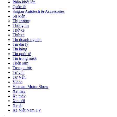
Phân khối lớn
Quốc tế
Saigon Autotech & Accessories
Sự kiện
Thị trường
Thông tin
Thử xe
Thử xe
Tin doanh nghiệp
Tin đại lý
Tin hãng
Tin quốc tế
Tin trong nước
Triển lãm
Trong nước
Tư vấn
Tư Vấn
Video
Vietnam Motor Show
Xe máy
Xe máy
Xe mới
Xe tải
Xe Việt Nam TV