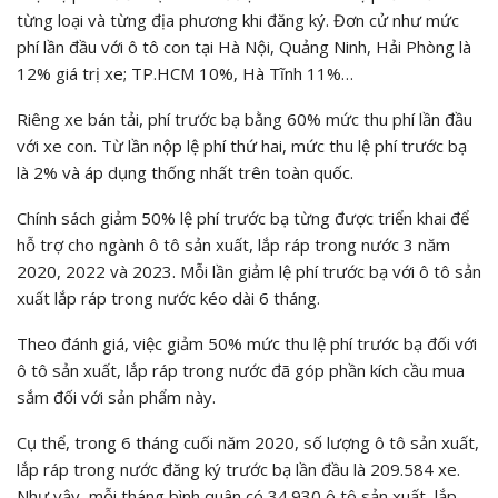
từng loại và từng địa phương khi đăng ký. Đơn cử như mức
phí lần đầu với ô tô con tại Hà Nội, Quảng Ninh, Hải Phòng là
12% giá trị xe; TP.HCM 10%, Hà Tĩnh 11%…
Riêng xe bán tải, phí trước bạ bằng 60% mức thu phí lần đầu
với xe con. Từ lần nộp lệ phí thứ hai, mức thu lệ phí trước bạ
là 2% và áp dụng thống nhất trên toàn quốc.
Chính sách giảm 50% lệ phí trước bạ từng được triển khai để
hỗ trợ cho ngành ô tô sản xuất, lắp ráp trong nước 3 năm
2020, 2022 và 2023. Mỗi lần giảm lệ phí trước bạ với ô tô sản
xuất lắp ráp trong nước kéo dài 6 tháng.
Theo đánh giá, việc giảm 50% mức thu lệ phí trước bạ đối với
ô tô sản xuất, lắp ráp trong nước đã góp phần kích cầu mua
sắm đối với sản phẩm này.
Cụ thể, trong 6 tháng cuối năm 2020, số lượng ô tô sản xuất,
lắp ráp trong nước đăng ký trước bạ lần đầu là 209.584 xe.
Như vậy, mỗi tháng bình quân có 34.930 ô tô sản xuất, lắp