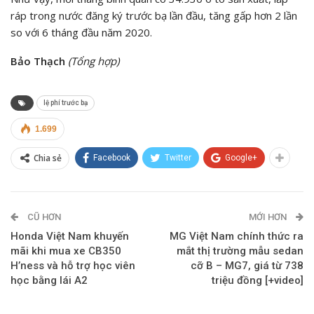
ráp trong nước đăng ký trước bạ lần đầu, tăng gấp hơn 2 lần
so với 6 tháng đầu năm 2020.
Bảo Thạch
(Tổng hợp)
lệ phí trước bạ
1.699
Chia sẻ
Facebook
Twitter
Google+
CŨ HƠN
MỚI HƠN
Honda Việt Nam khuyến
MG Việt Nam chính thức ra
mãi khi mua xe CB350
mắt thị trường mẫu sedan
H’ness và hỗ trợ học viên
cỡ B – MG7, giá từ 738
học bằng lái A2
triệu đồng [+video]