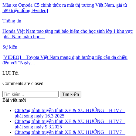
Mẫu xe Omoda C5 chính thức ra mắt thị trường Việt Nam, giá từ
589 triệu đồng [+video]
Thông tin
Honda Việt Nam trao tặng mũ bảo hiểm cho học sinh lớp 1 khu vực
phía Nam, năm học…
Sự kiện
[VIDEO] – Toyota Việt Nam mang định hướng tiếp cận đa chiều
đến với “Ngày…
LUI
Tới
Comments are closed.
Bài viết mới
Chương trình truyền hình XE & XU HƯỚNG – HTV7 –
phát sóng ngày 16.3.2025
Chương trình truyền hình XE & XU HƯỚNG – HTV7 –
phát sóng ngày 9.3.2025
Chương trình truyền hình XE & XU HƯỚNG – HTV7 –