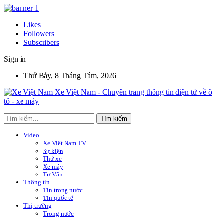
Likes
Followers
Subscribers
Sign in
Thứ Bảy, 8 Tháng Tám, 2026
Xe Việt Nam - Chuyên trang thông tin điện tử về ô
tô - xe máy
Video
Xe Việt Nam TV
Sự kiện
Thử xe
Xe máy
Tư Vấn
Thông tin
Tin trong nước
Tin quốc tế
Thị trường
Trong nước