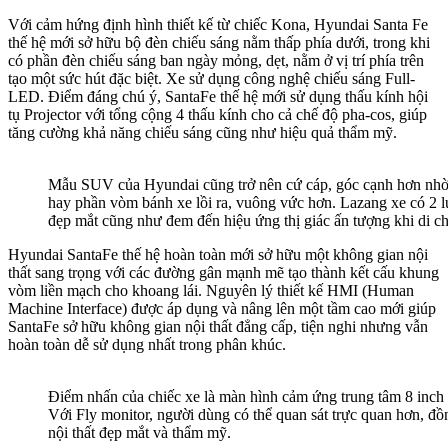
Với cảm hứng định hình thiết kế từ chiếc Kona, Hyundai Santa Fe
thế hệ mới sở hữu bộ đèn chiếu sáng nằm thấp phía dưới, trong khi
có phần đèn chiếu sáng ban ngày mỏng, dẹt, nằm ở vị trí phía trên
tạo một sức hút đặc biệt. Xe sử dụng công nghệ chiếu sáng Full-
LED. Điểm đáng chú ý, SantaFe thế hệ mới sử dụng thấu kính hội
tụ Projector với tổng cộng 4 thấu kính cho cả chế độ pha-cos, giúp
tăng cường khả năng chiếu sáng cũng như hiệu quả thẩm mỹ.
Mẫu SUV của Hyundai cũng trở nên cứ cáp, góc cạnh hơn nhờ 
hay phần vòm bánh xe lồi ra, vuông vức hơn. Lazang xe có 2 l
đẹp mắt cũng như đem đến hiệu ứng thị giác ấn tượng khi di c
Hyundai SantaFe thế hệ hoàn toàn mới sở hữu một không gian nội
thất sang trọng với các đường gân mạnh mẽ tạo thành kết cấu khung
vòm liền mạch cho khoang lái. Nguyên lý thiết kế HMI (Human
Machine Interface) được áp dụng và nâng lên một tầm cao mới giúp
SantaFe sở hữu không gian nội thất đẳng cấp, tiện nghi nhưng vẫn
hoàn toàn dễ sử dụng nhất trong phân khúc.
Điểm nhấn của chiếc xe là màn hình cảm ứng trung tâm 8 inch 
Với Fly monitor, người dùng có thể quan sát trực quan hơn, đồng
nội thất đẹp mắt và thẩm mỹ.