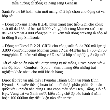
thừa hưởng từ dòng xe hạng sang Genesis.
SantaFe thế hệ hoàn toàn mới mang tới 2 lựa chọn cho động cơ và
hộp số:
– Động cơ xăng Theta II 2.4L phun xăng trực tiếp GDi cho công
suất tối đa 188 mã lực tại 6.000 vòng/phút cùng Momen xoắn cực
đại 241Nm tại 4.000 vòng/phút. Đi kèm với động cơ xăng là hộp số
tự động 6 cấp Shiftronic.
– Động cơ Diesel R 2.2L CRDi cho công suất tối đa 200 mã lực tại
3.800 vòng/phút cùng Momen xoắn cự đại 441Nm tại 1.750~2.750
vòng/phút. Đi kèm với động cơ Diesel là hộp số tự động 8 cấp mới.
Tất cả các phiên bản đều được trang bị hệ thống Drive Mode với 4
chế độ: Eco – Comfort – Sport – Smart mang đến những trải
nghiệm khác nhau cho mỗi khách hàng.
Được lắp ráp tại nhà máy Hyundai Thành Công tại Ninh Bình,
Hyundai SantaFe thế hệ hoàn toàn mới được phân phối trên toàn
quốc với 6 phiên bản cùng 6 lựa chọn màu sắc: Đen, Trắng, Đỏ đô,
Bạc, Vàng cát và Xanh nước biển cùng chế độ bảo hành 3 năm
hoặc 100.000km tùy điều kiện nào đến trước.