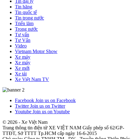
Tin đại lý
Tin hãng
Tin quốc tế
Tin trong nước
Triển lãm
Trong nước
Tư vấn
Tư Vấn
Video
Vietnam Motor Show
Xe máy
Xe máy
Xe mới
Xe tải
Xe Việt Nam TV
Facebook
Join us on Facebook
Twitter
Join us on Twitter
Youtube
Join us on Youtube
© 2026 - Xe Việt Nam
Trang thông tin điện tử XE VIỆT NAM Giấy phép số 62/GP-
TTĐT, Sở TTTT Tp.HCM cấp ngày 16-6-2015
Chủ quản: Công ty TNHH TM - DV - Truyền thông Thiên Phúc