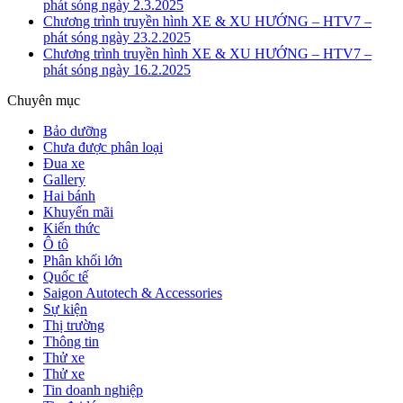
phát sóng ngày 2.3.2025
Chương trình truyền hình XE & XU HƯỚNG – HTV7 –
phát sóng ngày 23.2.2025
Chương trình truyền hình XE & XU HƯỚNG – HTV7 –
phát sóng ngày 16.2.2025
Chuyên mục
Bảo dưỡng
Chưa được phân loại
Đua xe
Gallery
Hai bánh
Khuyến mãi
Kiến thức
Ô tô
Phân khối lớn
Quốc tế
Saigon Autotech & Accessories
Sự kiện
Thị trường
Thông tin
Thử xe
Thử xe
Tin doanh nghiệp