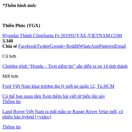
*Thêm hình ảnh:
Thiên Phúc (TGX)
Hyundai Thành Công
Santa Fe 2019
SUV
XE-VIETNAM.COM
3.340
Chia sẻ
Facebook
Twitter
Google+
ReddIt
WhatsApp
Pinterest
Email
Cũ hơn
Chương trình “Honda – Trọn niềm tin” sắp diễn ra tại 14 tỉnh thành
Mới hơn
Ford Việt Nam khai trương đại lý mới tại quận 12, Tp.HCM
Có thể bạn quan tâm
Xem thêm bài viết từ biên tập này
Thông tin
Land Rover Việt Nam ra mắt mẫu xe Range Rover Velar mới, có
phiên bản hybrid [+video]
Thông tin