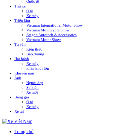
Quốc tế
Thử xe
Ô tô
Xe máy
Triển lãm
Vietnam International Motor Show
Vietnam Motorcycle Show
Saigon Autotech & Accessories
Vietnam Motor Show
Tư vấn
Kiến thức
Bảo dưỡng
Hai bánh
Xe máy
Phân khối lớn
Khuyến mãi
Ảnh
Người đẹp
Sự kiện
Xe mới
Bảng giá
Ô tô
Xe máy
Xe tải
Trang chủ