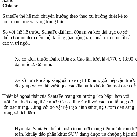
3.340
Chia sẻ
SantaFe thế hệ mới chuyển hướng theo theo xu hướng thiết kế to
lớn, mạnh mẽ và sang trọng hơn.
So với thế hệ trước, SantaFe dài hơn 80mm và kéo dài trục cơ sở
thêm 65mm đem đến một không gian rộng rãi, thoải mái cho tất cả
các vị trí ngồi.
Xe có kích thước Dài x Rộng x Cao lần lượt là 4.770 x 1.890 x
đạt mức 2.765 mm.
Xe sở hữu khoảng sáng gầm xe đạt 185mm, góc tiếp cận trước đ
độ, giúp xe có thể vượt qua các địa hình khó khăn một cách dễ
Thiết kế ngoại thất của SantaFe mang xu hướng “cơ bắp” hơn với
lưới tản nhiệt dạng thác nước Cascading Grill với các nan tổ ong cỡ
lớn đặc trưng. Cùng với đó vật liệu tạo hình sử dụng Crom đen sang
trọng và lịch lãm.
Hyundai SantaFe thế hệ hoàn toàn mới mang trên mình cảm hứng
toàn, khuấy đảo phân khúc SUV đang được ưa chuộng bậc nhất 