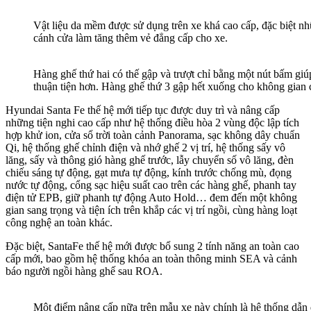
Vật liệu da mềm được sử dụng trên xe khá cao cấp, đặc biệt nhữ
cánh cửa làm tăng thêm vẻ đẳng cấp cho xe.
Hàng ghế thứ hai có thế gập và trượt chỉ bằng một nút bấm gi
thuận tiện hơn. Hàng ghế thứ 3 gập hết xuống cho không gian c
Hyundai Santa Fe thế hệ mới tiếp tục được duy trì và nâng cấp
những tiện nghi cao cấp như hệ thống điều hòa 2 vùng độc lập tích
hợp khử ion, cửa sổ trời toàn cảnh Panorama, sạc không dây chuẩn
Qi, hệ thống ghế chỉnh điện và nhớ ghế 2 vị trí, hệ thống sấy vô
lăng, sấy và thông gió hàng ghế trước, lẫy chuyển số vô lăng, đèn
chiếu sáng tự động, gạt mưa tự động, kính trước chống mù, đọng
nước tự động, cổng sạc hiệu suất cao trên các hàng ghế, phanh tay
điện tử EPB, giữ phanh tự động Auto Hold… đem đến một không
gian sang trọng và tiện ích trên khắp các vị trí ngồi, cùng hàng loạt
công nghệ an toàn khác.
Đặc biệt, SantaFe thế hệ mới được bổ sung 2 tính năng an toàn cao
cấp mới, bao gồm hệ thống khóa an toàn thông minh SEA và cảnh
báo người ngồi hàng ghế sau ROA.
Một điểm nâng cấp nữa trên mẫu xe này chính là hệ thống d