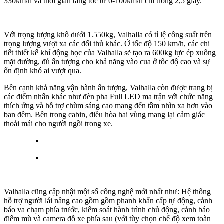
330km/h và thời gian tăng tốc từ 0-100km/h chỉ trong 2,5 giây.
Với trọng lượng khô dưới 1.550kg, Valhalla có tỉ lệ công suất trên
trọng lượng vượt xa các đối thủ khác. Ở tốc độ 150 km/h, các chi
tiết thiết kế khí động học của Valhalla sẽ tạo ra 600kg lực ép xuống
mặt đường, đủ ấn tượng cho khả năng vào cua ở tốc độ cao và sự
ổn định khó ai vượt qua.
Bên cạnh khả năng vận hành ấn tượng, Valhalla còn được trang bị
các điểm nhấn khác như đèn pha Full LED ma trận với chức năng
thích ứng và hỗ trợ chùm sáng cao mang đến tầm nhìn xa hơn vào
ban đêm. Bên trong cabin, điều hòa hai vùng mang lại cảm giác
thoải mái cho người ngồi trong xe.
Valhalla cũng cập nhật một số công nghệ mới nhất như: Hệ thống
hỗ trợ người lái nâng cao gồm gồm phanh khẩn cấp tự động, cảnh
báo va chạm phía trước, kiểm soát hành trình chủ động, cảnh báo
điểm mù và camera đỗ xe phía sau (với tùy chọn chế độ xem toàn