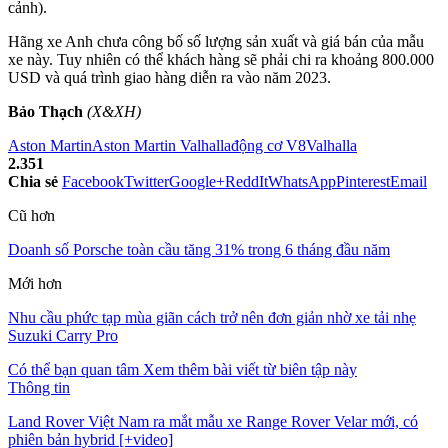
cảnh).
Hãng xe Anh chưa công bố số lượng sản xuất và giá bán của mẫu
xe này. Tuy nhiên có thể khách hàng sẽ phải chi ra khoảng 800.000
USD và quá trình giao hàng diễn ra vào năm 2023.
Bảo Thạch
(X&XH)
Aston Martin
Aston Martin Valhalla
động cơ V8
Valhalla
2.351
Chia sẻ
Facebook
Twitter
Google+
ReddIt
WhatsApp
Pinterest
Email
Cũ hơn
Doanh số Porsche toàn cầu tăng 31% trong 6 tháng đầu năm
Mới hơn
Nhu cầu phức tạp mùa giãn cách trở nên đơn giản nhờ xe tải nhẹ
Suzuki Carry Pro
Có thể bạn quan tâm
Xem thêm bài viết từ biên tập này
Thông tin
Land Rover Việt Nam ra mắt mẫu xe Range Rover Velar mới, có
phiên bản hybrid [+video]