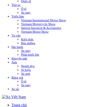
Quốc tế
Thử xe
Ô tô
Xe máy
Triển lãm
Vietnam International Motor Show
Vietnam Motorcycle Show
Saigon Autotech & Accessories
Vietnam Motor Show
Tư vấn
Kiến thức
Bảo dưỡng
Hai bánh
Xe máy
Phân khối lớn
Khuyến mãi
Ảnh
Người đẹp
Sự kiện
Xe mới
Bảng giá
Ô tô
Xe máy
Xe tải
Trang chủ