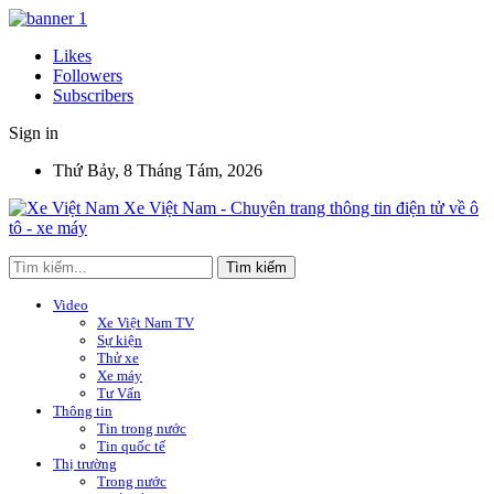
Likes
Followers
Subscribers
Sign in
Thứ Bảy, 8 Tháng Tám, 2026
Xe Việt Nam - Chuyên trang thông tin điện tử về ô
tô - xe máy
Video
Xe Việt Nam TV
Sự kiện
Thử xe
Xe máy
Tư Vấn
Thông tin
Tin trong nước
Tin quốc tế
Thị trường
Trong nước