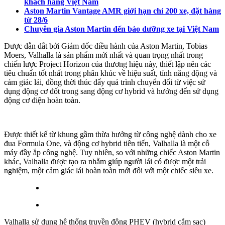
khách hàng Việt Nam
Aston Martin Vantage AMR giới hạn chỉ 200 xe, đặt hàng
từ 28/6
Chuyên gia Aston Martin đến bảo dưỡng xe tại Việt Nam
Được dẫn dắt bởi Giám đốc điều hành của Aston Martin, Tobias
Moers, Valhalla là sản phẩm mới nhất và quan trọng nhất trong
chiến lược Project Horizon của thương hiệu này, thiết lập nên các
tiêu chuẩn tốt nhất trong phân khúc về hiệu suất, tính năng động và
cảm giác lái, đồng thời thúc đẩy quá trình chuyển đổi từ việc sử
dụng động cơ đốt trong sang động cơ hybrid và hướng đến sử dụng
động cơ điện hoàn toàn.
Được thiết kế từ khung gầm thừa hưởng từ công nghệ dành cho xe
đua Formula One, và động cơ hybrid tiên tiến, Valhalla là một cỗ
máy đầy ắp công nghệ. Tuy nhiên, so với những chiếc Aston Martin
khác, Valhalla được tạo ra nhằm giúp người lái có được một trải
nghiệm, một cảm giác lái hoàn toàn mới đối với một chiếc siêu xe.
Valhalla sử dụng hệ thống truyền động PHEV (hybrid cắm sạc)