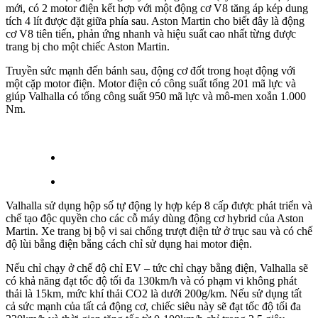
mới, có 2 motor điện kết hợp với một động cơ V8 tăng áp kép dung
tích 4 lít được đặt giữa phía sau. Aston Martin cho biết đây là động
cơ V8 tiên tiến, phản ứng nhanh và hiệu suất cao nhất từng được
trang bị cho một chiếc Aston Martin.
Truyền sức mạnh đến bánh sau, động cơ đốt trong hoạt động với
một cặp motor điện. Motor điện có công suất tổng 201 mã lực và
giúp Valhalla có tổng công suất 950 mã lực và mô-men xoắn 1.000
Nm.
Valhalla sử dụng hộp số tự động ly hợp kép 8 cấp được phát triển và
chế tạo độc quyền cho các cỗ máy dùng động cơ hybrid của Aston
Martin. Xe trang bị bộ vi sai chống trượt điện tử ở trục sau và có chế
độ lùi bằng điện bằng cách chỉ sử dụng hai motor điện.
Nếu chỉ chạy ở chế độ chỉ EV – tức chỉ chạy bằng điện, Valhalla sẽ
có khả năng đạt tốc độ tối đa 130km/h và có phạm vi không phát
thải là 15km, mức khí thải CO2 là dưới 200g/km. Nếu sử dụng tất
cả sức mạnh của tất cả động cơ, chiếc siêu này sẽ đạt tốc độ tối đa