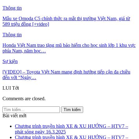
Thông tin
Mẫu xe Omoda C5 chính thức ra mắt thị trường Việt Nam, giá từ
589 triệu đồng [+video]
Thông tin
Honda Việt Nam trao tặng mũ bảo hiểm cho học sinh lớp 1 khu vực
phía Nam, năm học…
Sự kiện
[VIDEO] – Toyota Việt Nam mang định hướng tiếp cận đa chiều
đến với “Ngày…
LUI
Tới
Comments are closed.
Bài viết mới
Chương trình truyền hình XE & XU HƯỚNG – HTV7 –
phát sóng ngày 16.3.2025
Chương trình truyền hình XE & XU HƯỚNG – HTV7 –