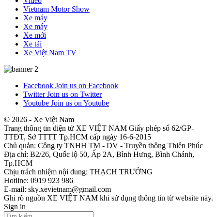
Video
Vietnam Motor Show
Xe máy
Xe máy
Xe mới
Xe tải
Xe Việt Nam TV
Facebook
Join us on Facebook
Twitter
Join us on Twitter
Youtube
Join us on Youtube
© 2026 - Xe Việt Nam
Trang thông tin điện tử XE VIỆT NAM Giấy phép số 62/GP-
TTĐT, Sở TTTT Tp.HCM cấp ngày 16-6-2015
Chủ quản: Công ty TNHH TM - DV - Truyền thông Thiên Phúc
Địa chỉ: B2/26, Quốc lộ 50, Ấp 2A, Bình Hưng, Bình Chánh,
Tp.HCM
Chịu trách nhiệm nội dung: THẠCH TRƯỞNG
Hotline: 0919 923 986
E-mail: sky.xevietnam@gmail.com
Ghi rõ nguồn XE VIỆT NAM khi sử dụng thông tin từ website này.
Sign in