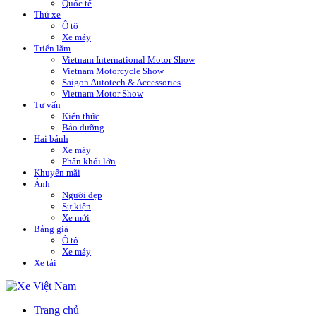
Quốc tế
Thử xe
Ô tô
Xe máy
Triển lãm
Vietnam International Motor Show
Vietnam Motorcycle Show
Saigon Autotech & Accessories
Vietnam Motor Show
Tư vấn
Kiến thức
Bảo dưỡng
Hai bánh
Xe máy
Phân khối lớn
Khuyến mãi
Ảnh
Người đẹp
Sự kiện
Xe mới
Bảng giá
Ô tô
Xe máy
Xe tải
Trang chủ