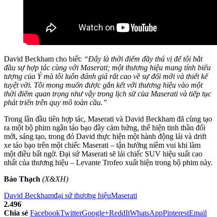
David Beckham cho biết:
“Đây là thời điểm đầy thú vị để tôi bắt
đầu sự hợp tác cùng với Maserati; một thương hiệu mang tính biểu
tượng của Ý mà tôi luôn đánh giá rất cao về sự đổi mới và thiết kế
tuyệt vời. Tôi mong muốn được gắn kết với thương hiệu vào một
thời điểm quan trọng như vậy trong lịch sử của Maserati và tiếp tục
phát triển trên quy mô toàn cầu.”
Trong lần đầu tiên hợp tác, Maserati và David Beckham đã cùng tạo
ra một bộ phim ngắn táo bạo đầy cảm hứng, thể hiện tinh thần đổi
mới, sáng tạo, trong đó David thực hiện một hành động lái và drift
xe táo bạo trên một chiếc Maserati – tận hưởng niềm vui khi làm
một điều bất ngờ. Đại sứ Maserati sẽ lái chiếc SUV hiệu suất cao
nhất của thương hiệu – Levante Trofeo xuất hiện trong bộ phim này.
Bảo Thạch
(X&XH)
David Beckham
đại sứ thương hiệu
Maserati
2.496
Chia sẻ
Facebook
Twitter
Google+
ReddIt
WhatsApp
Pinterest
Email