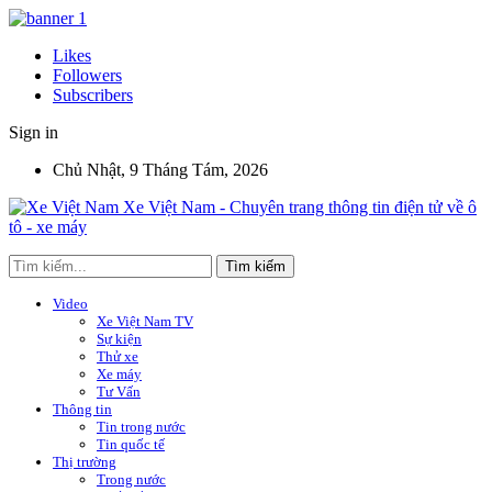
Likes
Followers
Subscribers
Sign in
Chủ Nhật, 9 Tháng Tám, 2026
Xe Việt Nam - Chuyên trang thông tin điện tử về ô
tô - xe máy
Video
Xe Việt Nam TV
Sự kiện
Thử xe
Xe máy
Tư Vấn
Thông tin
Tin trong nước
Tin quốc tế
Thị trường
Trong nước