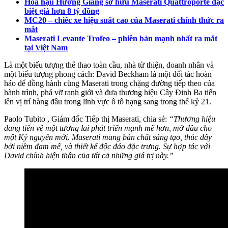
Hoa hậu Hương Giang sở hữu Maserati Quattroporte đặc
biệt giá hơn 8 tỷ đồng
MC20 – chiếc xe hiệu suất cao của Maserati chính thức ra
mắt
Maserati Levante Trofeo – phiên bản mạnh nhất ra mắt
tại Việt Nam
Là một biểu tượng thể thao toàn cầu, nhà từ thiện, doanh nhân và
một biểu tượng phong cách: David Beckham là một đối tác hoàn
hảo để đồng hành cùng Maserati trong chặng đường tiếp theo của
hành trình, phá vỡ ranh giới và đưa thương hiệu Cây Đinh Ba tiến
lên vị trí hàng đầu trong lĩnh vực ô tô hạng sang trong thế kỷ 21.
Paolo Tubito , Giám đốc Tiếp thị Maserati, chia sẻ:
“Thương hiệu
đang tiến về một tương lai phát triển mạnh mẽ hơn, mở đầu cho
một Kỷ nguyên mới. Maserati mang bản chất sáng tạo, thúc đẩy
bởi niềm đam mê, và thiết kế độc đáo đặc trưng. Sự hợp tác với
David chính hiện thân của tất cả những giá trị này.”