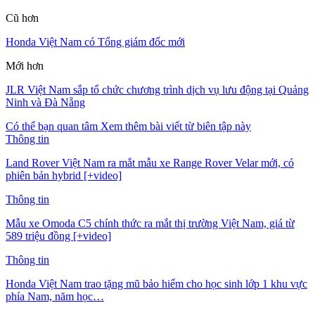
Cũ hơn
Honda Việt Nam có Tổng giám đốc mới
Mới hơn
JLR Việt Nam sắp tổ chức chương trình dịch vụ lưu động tại Quảng
Ninh và Đà Nẵng
Có thể bạn quan tâm
Xem thêm bài viết từ biên tập này
Thông tin
Land Rover Việt Nam ra mắt mẫu xe Range Rover Velar mới, có
phiên bản hybrid [+video]
Thông tin
Mẫu xe Omoda C5 chính thức ra mắt thị trường Việt Nam, giá từ
589 triệu đồng [+video]
Thông tin
Honda Việt Nam trao tặng mũ bảo hiểm cho học sinh lớp 1 khu vực
phía Nam, năm học…