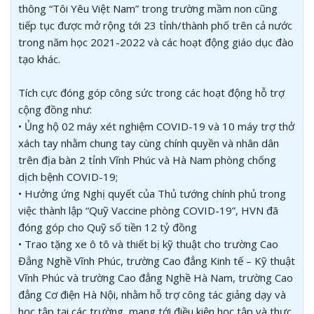
thông “Tôi Yêu Việt Nam” trong trường mầm non cũng
tiếp tục được mở rộng tới 23 tỉnh/thành phố trên cả nước
trong năm học 2021-2022 và các hoạt động giáo dục đào
tạo khác.
Tích cực đóng góp công sức trong các hoạt động hỗ trợ
cộng đồng như:
• Ủng hộ 02 máy xét nghiệm COVID-19 và 10 máy trợ thở
xách tay nhằm chung tay cùng chính quyền và nhân dân
trên địa bàn 2 tỉnh Vĩnh Phúc và Hà Nam phòng chống
dịch bệnh COVID-19;
• Hưởng ứng Nghị quyết của Thủ tướng chính phủ trong
việc thành lập “Quỹ Vaccine phòng COVID-19”, HVN đã
đóng góp cho Quỹ số tiền 12 tỷ đồng
• Trao tặng xe ô tô và thiết bị kỹ thuật cho trường Cao
Đẳng Nghề Vĩnh Phúc, trường Cao đẳng Kinh tế – Kỹ thuật
Vĩnh Phúc và trường Cao đẳng Nghề Hà Nam, trường Cao
đẳng Cơ điện Hà Nội, nhằm hỗ trợ công tác giảng dạy và
học tập tại các trường, mang tới điều kiện học tập và thực