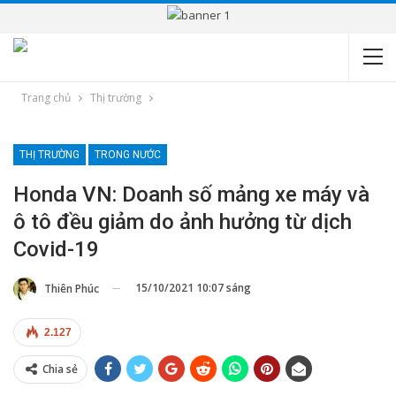
Trang chủ
Thị trường
THỊ TRƯỜNG
TRONG NƯỚC
Honda VN: Doanh số mảng xe máy và
ô tô đều giảm do ảnh hưởng từ dịch
Covid-19
15/10/2021 10:07 sáng
Thiên Phúc
2.127
Chia sẻ