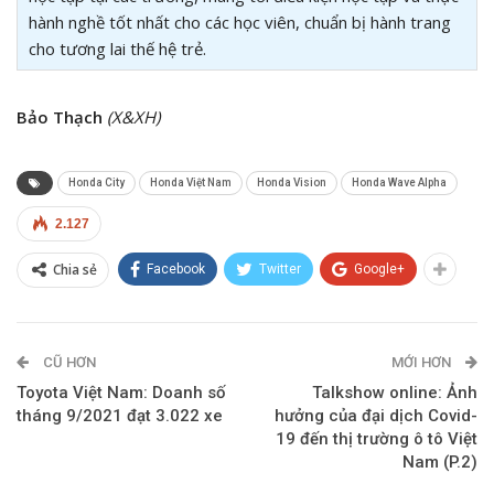
hành nghề tốt nhất cho các học viên, chuẩn bị hành trang
cho tương lai thế hệ trẻ.
Bảo Thạch
(X&XH)
Honda City
Honda Việt Nam
Honda Vision
Honda Wave Alpha
2.127
Chia sẻ
Facebook
Twitter
Google+
CŨ HƠN
MỚI HƠN
Toyota Việt Nam: Doanh số
Talkshow online: Ảnh
tháng 9/2021 đạt 3.022 xe
hưởng của đại dịch Covid-
19 đến thị trường ô tô Việt
Nam (P.2)