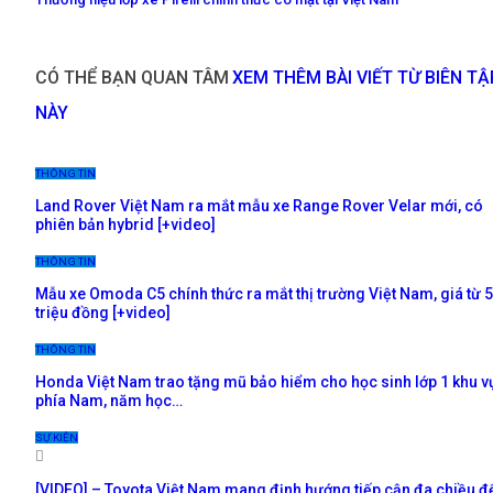
CÓ THỂ BẠN QUAN TÂM
XEM THÊM BÀI VIẾT TỪ BIÊN TẬ
NÀY
THÔNG TIN
Land Rover Việt Nam ra mắt mẫu xe Range Rover Velar mới, có
phiên bản hybrid [+video]
THÔNG TIN
Mẫu xe Omoda C5 chính thức ra mắt thị trường Việt Nam, giá từ 
triệu đồng [+video]
THÔNG TIN
Honda Việt Nam trao tặng mũ bảo hiểm cho học sinh lớp 1 khu v
phía Nam, năm học…
SỰ KIỆN
[VIDEO] – Toyota Việt Nam mang định hướng tiếp cận đa chiều đ