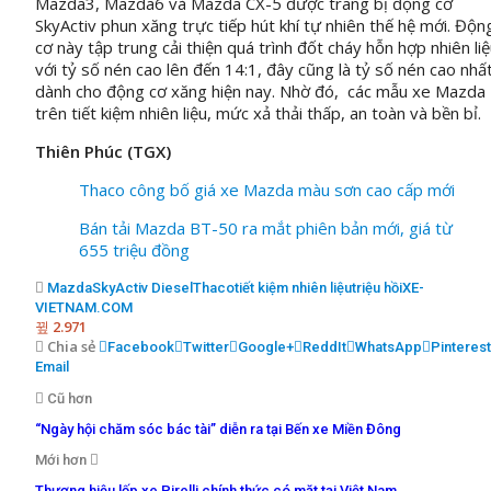
Mazda3, Mazda6 và Mazda CX-5 được trang bị động cơ
SkyActiv phun xăng trực tiếp hút khí tự nhiên thế hệ mới. Độn
cơ này tập trung cải thiện quá trình đốt cháy hỗn hợp nhiên li
với tỷ số nén cao lên đến 14:1, đây cũng là tỷ số nén cao nhấ
dành cho động cơ xăng hiện nay. Nhờ đó, các mẫu xe Mazda
trên tiết kiệm nhiên liệu, mức xả thải thấp, an toàn và bền bỉ.
Thiên Phúc (TGX)
Thaco công bố giá xe Mazda màu sơn cao cấp mới
Bán tải Mazda BT-50 ra mắt phiên bản mới, giá từ
655 triệu đồng
Mazda
SkyActiv Diesel
Thaco
tiết kiệm nhiên liệu
triệu hồi
XE-
VIETNAM.COM
2.971
Chia sẻ
Facebook
Twitter
Google+
ReddIt
WhatsApp
Pinterest
Email
Cũ hơn
“Ngày hội chăm sóc bác tài” diễn ra tại Bến xe Miền Đông
Mới hơn
Thương hiệu lốp xe Pirelli chính thức có mặt tại Việt Nam