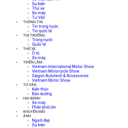
Sự kiện
Thử xe
Xe máy
Tư Vấn
THÔNG TIN
Tin trong nước
Tin quốc tế
THỊ TRƯỜNG
Trong nước
Quốc tế
THỬ XE
Ô tô
Xe máy
TRIỂN LÃM
Vietnam International Motor Show
Vietnam Motorcycle Show
Saigon Autotech & Accessories
Vietnam Motor Show
TƯ VẤN
Kiến thức
Bảo dưỡng
HAI BÁNH
Xe máy
Phân khối lớn
KHUYẾN MÃI
ẢNH
Người đẹp
Sự kiện