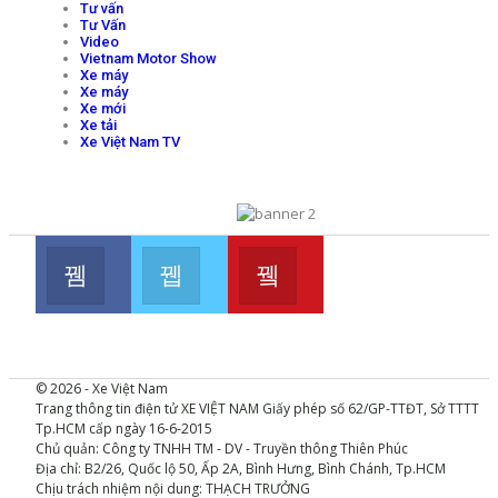
Tư vấn
Tư Vấn
Video
Vietnam Motor Show
Xe máy
Xe máy
Xe mới
Xe tải
Xe Việt Nam TV
Facebook
Twitter
Youtube
Join us on Facebook
Join us on Twitter
Join us on Youtube
© 2026 - Xe Việt Nam
Trang thông tin điện tử XE VIỆT NAM Giấy phép số 62/GP-TTĐT, Sở TTTT
Tp.HCM cấp ngày 16-6-2015
Chủ quản: Công ty TNHH TM - DV - Truyền thông Thiên Phúc
Địa chỉ: B2/26, Quốc lộ 50, Ấp 2A, Bình Hưng, Bình Chánh, Tp.HCM
Chịu trách nhiệm nội dung: THẠCH TRƯỞNG