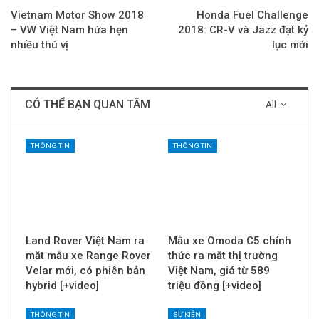
Vietnam Motor Show 2018
Honda Fuel Challenge
– VW Việt Nam hứa hẹn
2018: CR-V và Jazz đạt kỷ
nhiều thú vị
lục mới
CÓ THỂ BẠN QUAN TÂM
All
THÔNG TIN
THÔNG TIN
Land Rover Việt Nam ra
Mẫu xe Omoda C5 chính
mắt mẫu xe Range Rover
thức ra mắt thị trường
Velar mới, có phiên bản
Việt Nam, giá từ 589
hybrid [+video]
triệu đồng [+video]
THÔNG TIN
SỰ KIỆN