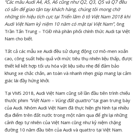
“Các mẫu Audi A4, A5, A6 cũng như Q2, Q3, Q5 và Q7 đều
có sẵn để giao tận tay khách hàng, chúng tôi mong chờ
những tín hiệu tích cực tại Triển lãm ô tô Việt Nam 2018 khi
Audi Việt Nam kỷ niệm 10 năm có mặt tại Việt Nam”,
ông
Trần Tấn Trung – TGĐ nhà phân phối chính thức Audi tại Việt
Nam cho biết.
Tất cả các mẫu xe Audi đều sử dụng động cơ mô-men xoắn
cao, công suất hiệu quả với mức tiêu thụ nhiên liệu thấp, được
thiết kế kết hợp tối ưu hóa vật liệu siêu nhẹ để đảm bảo
khung xe chắc chắn, an toàn và nhanh nhẹn giúp mang lại cảm
giác lái đầy hứng khởi.
Tại VMS 2018, Audi Việt Nam cũng sẽ lần đầu tiên trình chiếu
thước phim
“Việt Nam – Vùng đất quattro”
tại gian trưng bày
của Audi. Nhóm Audi Việt Nam đã thực hiện ghi hình tại nhiều
địa điểm trên đất nước trong một năm qua để ghi lại những
cảnh đẹp tự nhiên của Việt Nam cũng như kỷ niệm chặng
đường 10 năm đầu tiên của Audi và quattro tại Việt Nam.