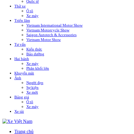
Quốc tế
Thử xe
Ô tô
Xe máy
Triển lãm
Vietnam International Motor Show
Vietnam Motorcycle Show
Saigon Autotech & Accessories
Vietnam Motor Show
Tư vấn
Kiến thức
Bảo dưỡng
Hai bánh
Xe máy
Phân khối lớn
Khuyến mãi
Ảnh
Người đẹp
Sự kiện
Xe mới
Bảng giá
Ô tô
Xe máy
Xe tải
Trang chủ