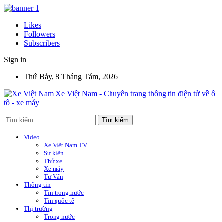
Likes
Followers
Subscribers
Sign in
Thứ Bảy, 8 Tháng Tám, 2026
Xe Việt Nam - Chuyên trang thông tin điện tử về ô
tô - xe máy
Video
Xe Việt Nam TV
Sự kiện
Thử xe
Xe máy
Tư Vấn
Thông tin
Tin trong nước
Tin quốc tế
Thị trường
Trong nước