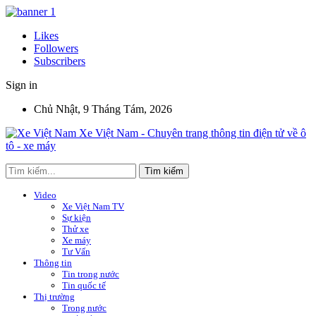
Likes
Followers
Subscribers
Sign in
Chủ Nhật, 9 Tháng Tám, 2026
Xe Việt Nam - Chuyên trang thông tin điện tử về ô
tô - xe máy
Video
Xe Việt Nam TV
Sự kiện
Thử xe
Xe máy
Tư Vấn
Thông tin
Tin trong nước
Tin quốc tế
Thị trường
Trong nước