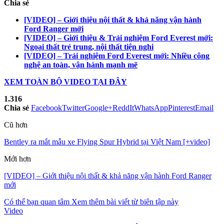
Chia sẻ
[VIDEO] – Giới thiệu nội thất & khả năng vận hành
Ford Ranger mới
[VIDEO] – Giới thiệu & Trải nghiệm Ford Everest mới:
Ngoại thất trẻ trung, nội thất tiện nghi
[VIDEO] – Trải nghiệm Ford Everest mới: Nhiều công
nghệ an toàn, vận hành mạnh mẽ
XEM TOÀN BỘ VIDEO TẠI ĐÂY
1.316
Chia sẻ
Facebook
Twitter
Google+
ReddIt
WhatsApp
Pinterest
Email
Cũ hơn
Bentley ra mắt mẫu xe Flying Spur Hybrid tại Việt Nam [+video]
Mới hơn
[VIDEO] – Giới thiệu nội thất & khả năng vận hành Ford Ranger
mới
Có thể bạn quan tâm
Xem thêm bài viết từ biên tập này
Video