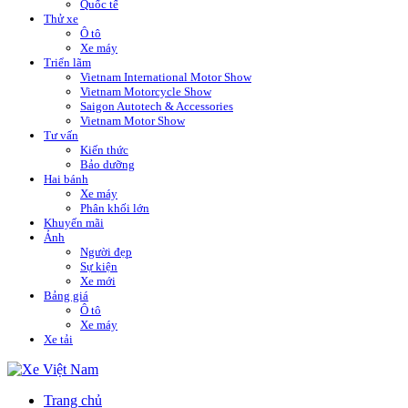
Quốc tế
Thử xe
Ô tô
Xe máy
Triển lãm
Vietnam International Motor Show
Vietnam Motorcycle Show
Saigon Autotech & Accessories
Vietnam Motor Show
Tư vấn
Kiến thức
Bảo dưỡng
Hai bánh
Xe máy
Phân khối lớn
Khuyến mãi
Ảnh
Người đẹp
Sự kiện
Xe mới
Bảng giá
Ô tô
Xe máy
Xe tải
Trang chủ