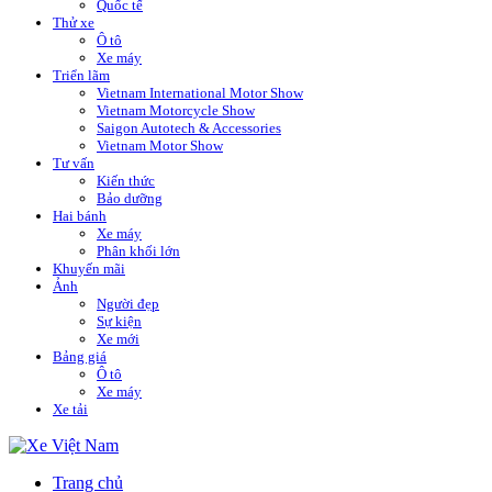
Quốc tế
Thử xe
Ô tô
Xe máy
Triển lãm
Vietnam International Motor Show
Vietnam Motorcycle Show
Saigon Autotech & Accessories
Vietnam Motor Show
Tư vấn
Kiến thức
Bảo dưỡng
Hai bánh
Xe máy
Phân khối lớn
Khuyến mãi
Ảnh
Người đẹp
Sự kiện
Xe mới
Bảng giá
Ô tô
Xe máy
Xe tải
Trang chủ