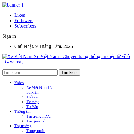
Likes
Followers
Subscribers
Sign in
Chủ Nhật, 9 Tháng Tám, 2026
Xe Việt Nam - Chuyên trang thông tin điện tử về ô
tô - xe máy
Video
Xe Việt Nam TV
Sự kiện
Thử xe
Xe máy
Tư Vấn
Thông tin
Tin trong nước
Tin quốc tế
Thị trường
Trong nước