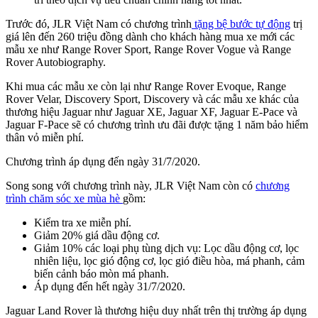
Trước đó, JLR Việt Nam có chương trình
tặng bệ bước tự động
trị
giá lên đến 260 triệu đồng dành cho khách hàng mua xe mới các
mẫu xe như Range Rover Sport, Range Rover Vogue và Range
Rover Autobiography.
Khi mua các mẫu xe còn lại như Range Rover Evoque, Range
Rover Velar, Discovery Sport, Discovery và các mẫu xe khác của
thương hiệu Jaguar như Jaguar XE, Jaguar XF, Jaguar E-Pace và
Jaguar F-Pace sẽ có chương trình ưu đãi được tặng 1 năm bảo hiểm
thân vỏ miễn phí.
Chương trình áp dụng đến ngày 31/7/2020.
Song song với chương trình này, JLR Việt Nam còn có
chương
trình chăm sóc xe mùa hè
gồm:
Kiểm tra xe miễn phí.
Giảm 20% giá dầu động cơ.
Giảm 10% các loại phụ tùng dịch vụ: Lọc dầu động cơ, lọc
nhiên liệu, lọc gió động cơ, lọc gió điều hòa, má phanh, cảm
biến cảnh báo mòn má phanh.
Áp dụng đến hết ngày 31/7/2020.
Jaguar Land Rover là thương hiệu duy nhất trên thị trường áp dụng