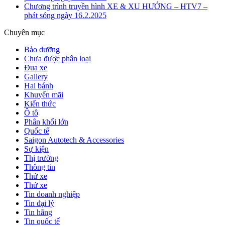
Chương trình truyền hình XE & XU HƯỚNG – HTV7 –
phát sóng ngày 16.2.2025
Chuyên mục
Bảo dưỡng
Chưa được phân loại
Đua xe
Gallery
Hai bánh
Khuyến mãi
Kiến thức
Ô tô
Phân khối lớn
Quốc tế
Saigon Autotech & Accessories
Sự kiện
Thị trường
Thông tin
Thử xe
Thử xe
Tin doanh nghiệp
Tin đại lý
Tin hãng
Tin quốc tế