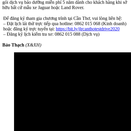
gói dịch vụ bảo dưỡng miễn phí 5 năm dành cho khách hàng khi sở
hữu bất cứ mẫu xe Jaguar hoặc Land Rover.
Để đăng ký tham gia chương trình tại Cần Thơ, vui lòng liên hệ:
– Đặt lịch lái thử trực tiếp qua hotline: 0862 015 068 (Kinh doanh)
hoặc đăng ký trực tuyến tại:
https://bit.ly/jlrcanthotestdrive2020
– Đăng ký lịch kiểm tra xe: 0862 015 088 (Dịch vụ)
Bảo Thạch
(X&XH)