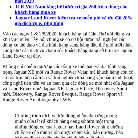
mới 2020
JLR Việt Nam tặng bệ bước trị giá 260 triệu đồng cho
khách hàng mua xe
Jaguar Land Rover kiểm tra xe miễn phí và ưu đãi 20%
giá dịch vụ & phụ tùng
Vào các ngày 1 & 2/8/2020, khách hàng tại Cần Thơ nói riêng và
khu vực miền Tây nói chung sẽ có cơ hội được trải nghiệm các
dòng xe thể thao và địa hình hạng sang hàng đầu thế giới mới nhất,
cũng như các dịch vụ chăm sóc khách hàng đang sở hữu xe Jaguar
Land Rover tại đây.
Không chỉ chiêm ngưỡng các dòng xe thể thao và địa hình sang
trọng Jaguar XE mới và Range Rover Velar, mà khách hàng còn có
cơ hội trực tiếp cầm lái và trải nghiệm khả năng vận hành linh hoạt,
công nghệ tiên tiến và an toàn qua các dòng xe mới nhất của Jaguar
và Land Rover như: Jaguar XF, Jaguar F-Pace, Discovery Sport
mới, Discovery, Range Rover Evoque, Range Rover Sport và
Range Rover Autobiography LWB.
Chương trình dịch vụ lưu động nhằm đáp ứng mong
muốn của tất cả khách hàng đang sở hữu một trong
những dòng xe của Jaguar hay Land Rover rằng những
chiếc xe của mình luôn được chăm sóc, bảo dưỡng, bảo
trì theo dịch vụ tiêu chuẩn chính hãng tốt nhất.