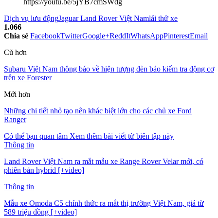
https://youtu.be/5jYB7cmSWdg
Dịch vụ lưu động
Jaguar Land Rover Việt Nam
lái thử xe
1.066
Chia sẻ
Facebook
Twitter
Google+
ReddIt
WhatsApp
Pinterest
Email
Cũ hơn
Subaru Việt Nam thông báo về hiện tượng đèn báo kiểm tra động cơ
trên xe Forester
Mới hơn
Những chi tiết nhỏ tạo nên khác biệt lớn cho các chủ xe Ford
Ranger
Có thể bạn quan tâm
Xem thêm bài viết từ biên tập này
Thông tin
Land Rover Việt Nam ra mắt mẫu xe Range Rover Velar mới, có
phiên bản hybrid [+video]
Thông tin
Mẫu xe Omoda C5 chính thức ra mắt thị trường Việt Nam, giá từ
589 triệu đồng [+video]