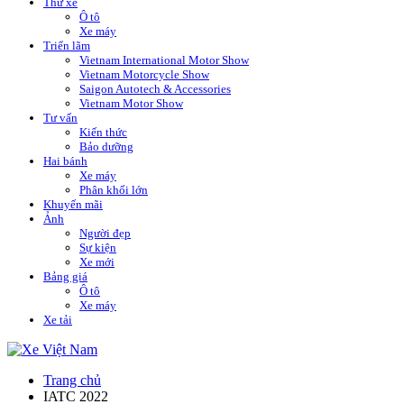
Thử xe
Ô tô
Xe máy
Triển lãm
Vietnam International Motor Show
Vietnam Motorcycle Show
Saigon Autotech & Accessories
Vietnam Motor Show
Tư vấn
Kiến thức
Bảo dưỡng
Hai bánh
Xe máy
Phân khối lớn
Khuyến mãi
Ảnh
Người đẹp
Sự kiện
Xe mới
Bảng giá
Ô tô
Xe máy
Xe tải
Trang chủ
IATC 2022