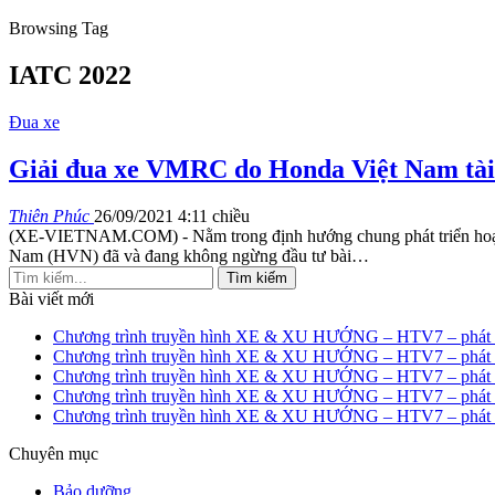
Browsing Tag
IATC 2022
Đua xe
Giải đua xe VMRC do Honda Việt Nam tài t
Thiên Phúc
26/09/2021 4:11 chiều
(XE-VIETNAM.COM) - Nằm trong định hướng chung phát triển hoạt độn
Nam (HVN) đã và đang không ngừng đầu tư bài
…
Bài viết mới
Chương trình truyền hình XE & XU HƯỚNG – HTV7 – phát s
Chương trình truyền hình XE & XU HƯỚNG – HTV7 – phát s
Chương trình truyền hình XE & XU HƯỚNG – HTV7 – phát s
Chương trình truyền hình XE & XU HƯỚNG – HTV7 – phát s
Chương trình truyền hình XE & XU HƯỚNG – HTV7 – phát s
Chuyên mục
Bảo dưỡng