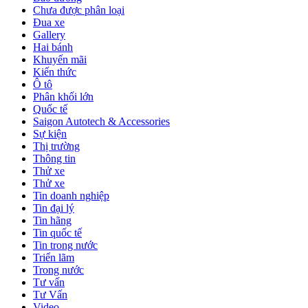
Chưa được phân loại
Đua xe
Gallery
Hai bánh
Khuyến mãi
Kiến thức
Ô tô
Phân khối lớn
Quốc tế
Saigon Autotech & Accessories
Sự kiện
Thị trường
Thông tin
Thử xe
Thử xe
Tin doanh nghiệp
Tin đại lý
Tin hãng
Tin quốc tế
Tin trong nước
Triển lãm
Trong nước
Tư vấn
Tư Vấn
Video