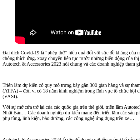
Đại dịch Covid-19 là “phép thử” hiệu quả đối với sức đề kháng của 
chóng thích ứng, xoay chuyển liên tục trước những biến động của thị
Autotech & Accessories 2023 nói chung và các doanh nghiệp tham gia 
Triển lãm dự kiến có quy mô trưng bày gần 300 gian hàng và sự tha
(ATFA) – đơn vị có 18 năm kinh nghiệm trong lĩnh vực tổ chức hội 
(VASI).
Với sự mở cửa trở lại của các quốc gia trên thế giới, triển lãm Au
Nhật Bản… Các doanh nghiệp dự kiến mang đến triển lãm các sản phẩ
phụ tùng, linh kiện, bảo dưỡng, các công nghệ ứng dụng trên xe…
Autotech & Accessories 2023 là dịp để doanh nghiệp quảng bá sản ph