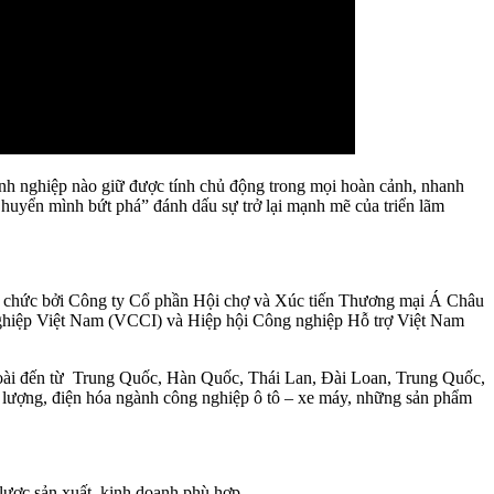
oanh nghiệp nào giữ được tính chủ động trong mọi hoàn cảnh, nhanh
Chuyển mình bứt phá” đánh dấu sự trở lại mạnh mẽ của triển lãm
 tổ chức bởi Công ty Cổ phần Hội chợ và Xúc tiến Thương mại Á Châu
 nghiệp Việt Nam (VCCI) và Hiệp hội Công nghiệp Hỗ trợ Việt Nam
 ngoài đến từ Trung Quốc, Hàn Quốc, Thái Lan, Đài Loan, Trung Quốc,
 lượng, điện hóa ngành công nghiệp ô tô – xe máy, những sản phẩm
lược sản xuất, kinh doanh phù hợp.