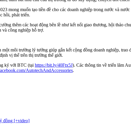
2023 mong muốn tạo tiền đề cho các doanh nghiệp trong nước và nước n
 hồi, phát triển.
cường thêm các hoạt động bên lề như kết nối giao thương, hội thảo c
n và công nghiệp hỗ trợ.
n một môi trường lý tưởng giúp gắn kết cộng đồng doanh nghiệp, trao
h vị thế trên thị trường thế giới.
ăng ký với BTC (tại
https://bit.ly/40Ftx5J
). Các thông tin về triển lãm A
facebook.com/AutotechAndAccessories
.
tỷ đồng [+video]