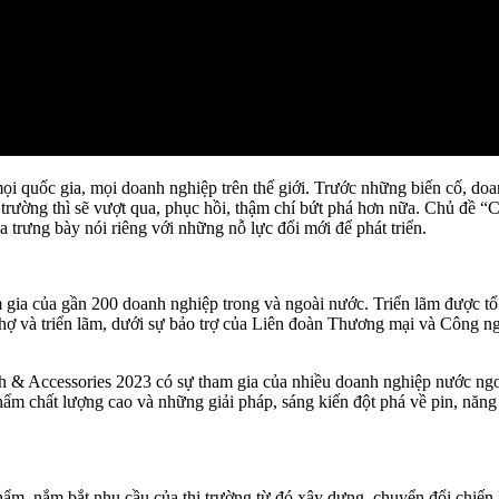
mọi quốc gia, mọi doanh nghiệp trên thế giới. Trước những biến cố, d
 trường thì sẽ vượt qua, phục hồi, thậm chí bứt phá hơn nữa. Chủ đề “
trưng bày nói riêng với những nỗ lực đổi mới để phát triển.
m gia của gần 200 doanh nghiệp trong và ngoài nước. Triển lãm được
chợ và triển lãm, dưới sự bảo trợ của Liên đoàn Thương mại và Công
totech & Accessories 2023 có sự tham gia của nhiều doanh nghiệp nước
m chất lượng cao và những giải pháp, sáng kiến đột phá về pin, năng
ẩm, nắm bắt nhu cầu của thị trường từ đó xây dựng, chuyển đổi chiến 