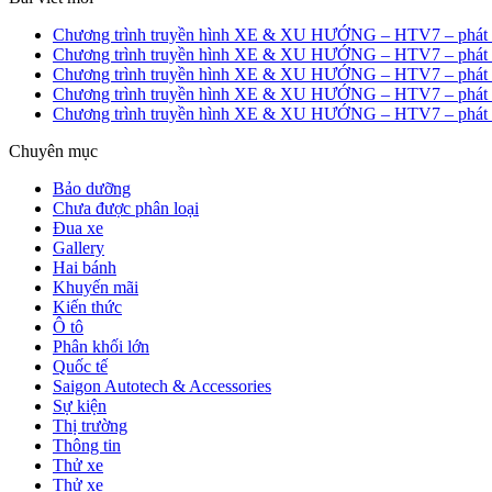
Chương trình truyền hình XE & XU HƯỚNG – HTV7 – phát s
Chương trình truyền hình XE & XU HƯỚNG – HTV7 – phát s
Chương trình truyền hình XE & XU HƯỚNG – HTV7 – phát s
Chương trình truyền hình XE & XU HƯỚNG – HTV7 – phát s
Chương trình truyền hình XE & XU HƯỚNG – HTV7 – phát s
Chuyên mục
Bảo dưỡng
Chưa được phân loại
Đua xe
Gallery
Hai bánh
Khuyến mãi
Kiến thức
Ô tô
Phân khối lớn
Quốc tế
Saigon Autotech & Accessories
Sự kiện
Thị trường
Thông tin
Thử xe
Thử xe