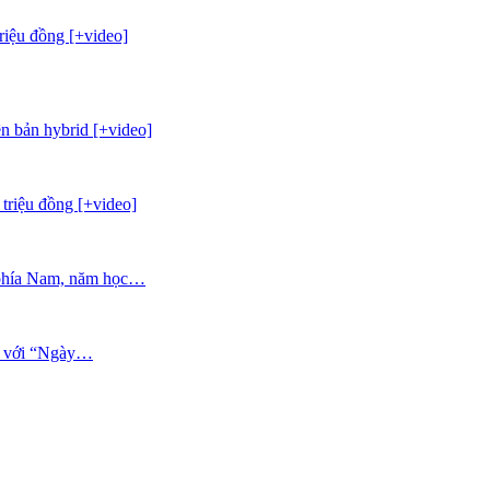
riệu đồng [+video]
n bản hybrid [+video]
triệu đồng [+video]
c phía Nam, năm học…
n với “Ngày…