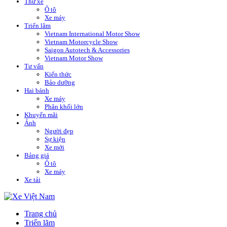
Thử xe
Ô tô
Xe máy
Triển lãm
Vietnam International Motor Show
Vietnam Motorcycle Show
Saigon Autotech & Accessories
Vietnam Motor Show
Tư vấn
Kiến thức
Bảo dưỡng
Hai bánh
Xe máy
Phân khối lớn
Khuyến mãi
Ảnh
Người đẹp
Sự kiện
Xe mới
Bảng giá
Ô tô
Xe máy
Xe tải
Trang chủ
Triển lãm