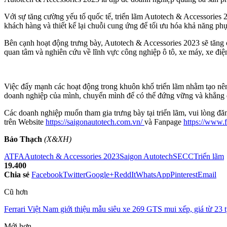
Với sự tăng cường yếu tố quốc tế, triển lãm Autotech & Accessories 
khách hàng và thiết kế lại chuỗi cung ứng để tối ưu hóa khả năng phục
Bên cạnh hoạt động trưng bày, Autotech & Accessories 2023 sẽ tăng 
quan tâm và nghiên cứu về lĩnh vực công nghiệp ô tô, xe máy, xe điệ
Việc đẩy mạnh các hoạt động trong khuôn khổ triển lãm nhằm tạo nê
doanh nghiệp của mình, chuyển mình để có thể đứng vững và khẳng địn
Các doanh nghiệp muốn tham gia trưng bày tại triển lãm, vui lòng đ
trên Website
https://saigonautotech.com.vn/
và Fanpage
https://www.
Bảo Thạch
(X&XH)
ATFA
Autotech & Accessories 2023
Saigon Autotech
SECC
Triển lãm
19.400
Chia sẻ
Facebook
Twitter
Google+
ReddIt
WhatsApp
Pinterest
Email
Cũ hơn
Ferrari Việt Nam giới thiệu mẫu siêu xe 269 GTS mui xếp, giá từ 23 
Mới hơn