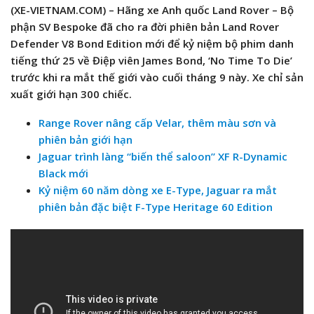
(XE-VIETNAM.COM) – Hãng xe Anh quốc Land Rover – Bộ
phận SV Bespoke đã cho ra đời phiên bản Land Rover
Defender V8 Bond Edition mới để kỷ niệm bộ phim danh
tiếng thứ 25 về Điệp viên James Bond, ‘No Time To Die’
trước khi ra mắt thế giới vào cuối tháng 9 này. Xe chỉ sản
xuất giới hạn 300 chiếc.
Range Rover nâng cấp Velar, thêm màu sơn và
phiên bản giới hạn
Jaguar trình làng “biến thể saloon” XF R-Dynamic
Black mới
Kỷ niệm 60 năm dòng xe E-Type, Jaguar ra mắt
phiên bản đặc biệt F-Type Heritage 60 Edition