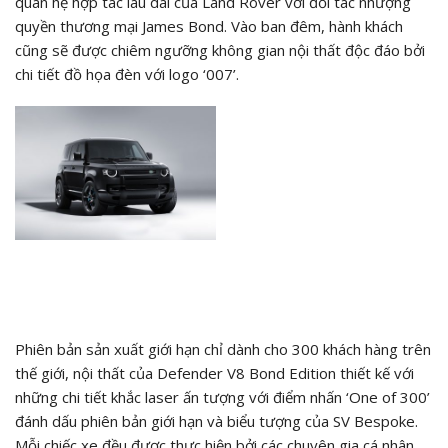
quan hệ hợp tác lâu dài của Land Rover với đối tác nhượng
quyền thương mại James Bond. Vào ban đêm, hành khách
cũng sẽ được chiêm ngưỡng không gian nội thất độc đáo bởi
chi tiết đồ họa đèn với logo ‘007’.
Phiên bản sản xuất giới hạn chỉ dành cho 300 khách hàng trên
thế giới, nội thất của Defender V8 Bond Edition thiết kế với
những chi tiết khắc laser ấn tượng với điểm nhấn ‘One of 300’
đánh dấu phiên bản giới hạn và biểu tượng của SV Bespoke.
Mỗi chiếc xe đều được thực hiện bởi các chuyên gia cá nhân