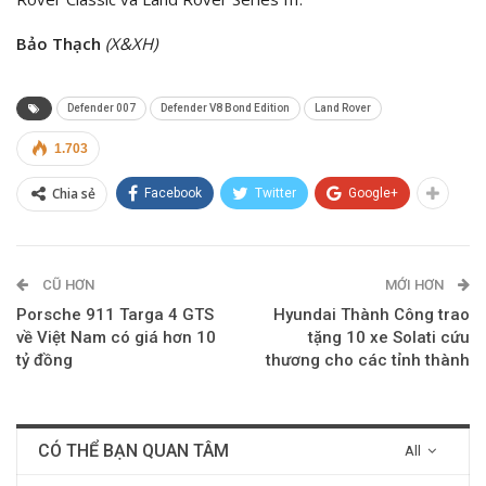
Bảo Thạch
(X&XH)
Defender 007
Defender V8 Bond Edition
Land Rover
1.703
Chia sẻ
Facebook
Twitter
Google+
CŨ HƠN
MỚI HƠN
Porsche 911 Targa 4 GTS
Hyundai Thành Công trao
về Việt Nam có giá hơn 10
tặng 10 xe Solati cứu
tỷ đồng
thương cho các tỉnh thành
CÓ THỂ BẠN QUAN TÂM
All