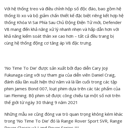
Với hệ thống treo và điều chỉnh hộp số độc đáo, bao gồm hệ
thống lò xo và bộ giảm chấn thiết kế đặc biệt riêng kết hợp hệ
thống Khóa Vi Sai Phía Sau Chủ Động Điện Tử mới, Defender
V8 mang đến khả năng xử lý nhanh nhẹn và hấp dẫn hơn với
khả năng kiểm soát thân xe cao hơn – tất cả đều trang bị
cùng hệ thống động cơ tăng áp V8 đặc trưng.
‘No Time To Die’ được sản xuất bởi đạo diễn Cary Joji
Fukunaga cùng với sự tham gia của diễn viên Daniel Craig,
đánh dấu lần xuất hiện thứ năm và là lần cuối trong các tập
phim James Bond 007, loạt phim dựa trên các tác phẩm của
Ian Fleming. Bộ phim sẽ được công chiếu tại một số nơi trên
thế giới từ ngày 30 tháng 9 năm 2021
Những mẫu xe cũng đóng vai trò quan trọng không kém khác
trong ‘No Time To Die’ đó là Range Rover Sport SVR, Range
Rover Classic và Land Rover Series III.