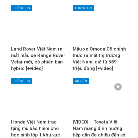
THÔNG TIN
THÔNG TIN
Land Rover Việt Nam ra
Mẫu xe Omoda C5 chính
mắt mẫu xe Range Rover
thức ra mắt thị trường
Velar mới, có phiên bản
Việt Nam, giá từ 589
hybrid [+video]
triệu đồng [+video]
THÔNG TIN
SỰ KIỆN
Honda Việt Nam trao
[VIDEO] – Toyota Việt
tặng mũ bảo hiểm cho
Nam mang định hướng
học sinh lớp 1 khu vực
tiếp cận đa chiều đến với