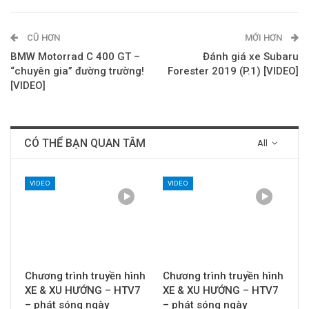
CŨ HƠN
MỚI HƠN
BMW Motorrad C 400 GT –
Đánh giá xe Subaru
“chuyên gia” đường trường!
Forester 2019 (P.1) [VIDEO]
[VIDEO]
CÓ THỂ BẠN QUAN TÂM
All
VIDEO
VIDEO
Chương trình truyền hình
Chương trình truyền hình
XE & XU HƯỚNG – HTV7
XE & XU HƯỚNG – HTV7
– phát sóng ngày
– phát sóng ngày