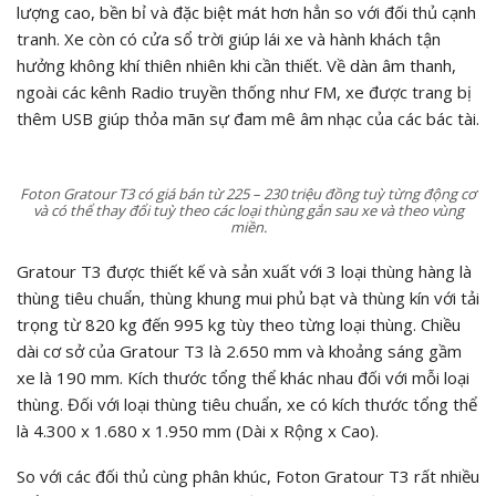
lượng cao, bền bỉ và đặc biệt mát hơn hẳn so với đối thủ cạnh
tranh. Xe còn có cửa sổ trời giúp lái xe và hành khách tận
hưởng không khí thiên nhiên khi cần thiết. Về dàn âm thanh,
ngoài các kênh Radio truyền thống như FM, xe được trang bị
thêm USB giúp thỏa mãn sự đam mê âm nhạc của các bác tài.
Foton Gratour T3 có giá bán từ 225 – 230 triệu đồng tuỳ từng động cơ
và có thể thay đổi tuỳ theo các loại thùng gắn sau xe và theo vùng
miền.
Gratour T3 được thiết kế và sản xuất với 3 loại thùng hàng là
thùng tiêu chuẩn, thùng khung mui phủ bạt và thùng kín với tải
trọng từ 820 kg đến 995 kg tùy theo từng loại thùng. Chiều
dài cơ sở của Gratour T3 là 2.650 mm và khoảng sáng gầm
xe là 190 mm. Kích thước tổng thể khác nhau đối với mỗi loại
thùng. Đối với loại thùng tiêu chuẩn, xe có kích thước tổng thể
là 4.300 x 1.680 x 1.950 mm (Dài x Rộng x Cao).
So với các đối thủ cùng phân khúc, Foton Gratour T3 rất nhiều