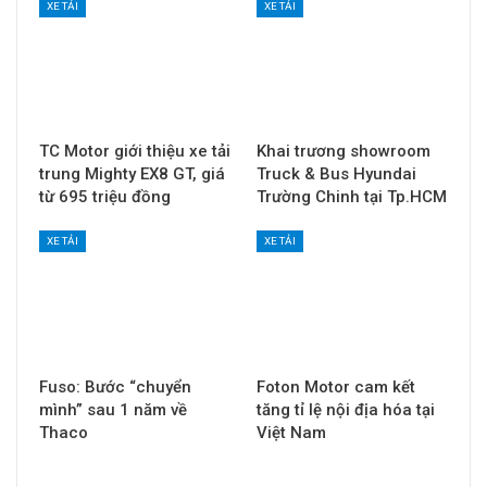
XE TẢI
XE TẢI
TC Motor giới thiệu xe tải
Khai trương showroom
trung Mighty EX8 GT, giá
Truck & Bus Hyundai
từ 695 triệu đồng
Trường Chinh tại Tp.HCM
XE TẢI
XE TẢI
Fuso: Bước “chuyển
Foton Motor cam kết
mình” sau 1 năm về
tăng tỉ lệ nội địa hóa tại
Thaco
Việt Nam