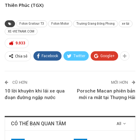
Thiên Phúc (TGX)
Foton Gratour T3
Foton Motor
Trường Giang Đông Phong
xe tải
XE-VIETNAM.COM
9.933
Chia sẻ
Facebook
Twitter
Google+
CŨ HƠN
MỚI HƠN
10 lời khuyên khi lái xe qua
Porsche Macan phiên bản
đoạn đường ngập nước
mới ra mắt tại Thượng Hải
CÓ THỂ BẠN QUAN TÂM
All