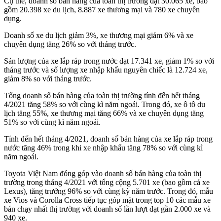
Cụ thể, doanh số bán hàng của toàn thị trường đạt 30.065 xe, bao
gồm 20.398 xe du lịch, 8.887 xe thương mại và 780 xe chuyên
dụng.
Doanh số xe du lịch giảm 3%, xe thương mại giảm 6% và xe
chuyên dụng tăng 26% so với tháng trước.
Sản lượng của xe lắp ráp trong nước đạt 17.341 xe, giảm 1% so với
tháng trước và số lượng xe nhập khẩu nguyên chiếc là 12.724 xe,
giảm 8% so với tháng trước.
Tổng doanh số bán hàng của toàn thị trường tính đến hết tháng
4/2021 tăng 58% so với cùng kì năm ngoái. Trong đó, xe ô tô du
lịch tăng 55%, xe thương mại tăng 66% và xe chuyên dụng tăng
51% so với cùng kì năm ngoái.
Tính đến hết tháng 4/2021, doanh số bán hàng của xe lắp ráp trong
nước tăng 46% trong khi xe nhập khẩu tăng 78% so với cùng kì
năm ngoái.
Toyota Việt Nam đóng góp vào doanh số bán hàng của toàn thị
trường trong tháng 4/2021 với tổng cộng 5.701 xe (bao gồm cả xe
Lexus), tăng trưởng 96% so với cùng kỳ năm trước. Trong đó, mẫu
xe Vios và Corolla Cross tiếp tục góp mặt trong top 10 các mẫu xe
bán chạy nhất thị trường với doanh số lần lượt đạt gần 2.000 xe và
940 xe.