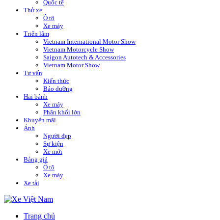
Quốc tế
Thử xe
Ô tô
Xe máy
Triển lãm
Vietnam International Motor Show
Vietnam Motorcycle Show
Saigon Autotech & Accessories
Vietnam Motor Show
Tư vấn
Kiến thức
Bảo dưỡng
Hai bánh
Xe máy
Phân khối lớn
Khuyến mãi
Ảnh
Người đẹp
Sự kiện
Xe mới
Bảng giá
Ô tô
Xe máy
Xe tải
Trang chủ