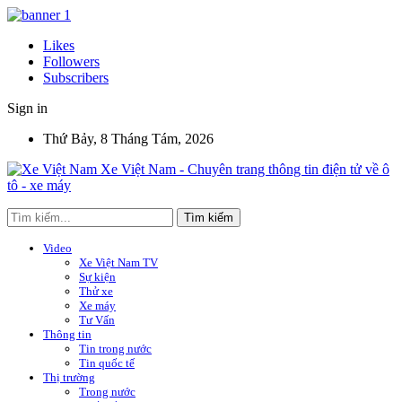
Likes
Followers
Subscribers
Sign in
Thứ Bảy, 8 Tháng Tám, 2026
Xe Việt Nam - Chuyên trang thông tin điện tử về ô
tô - xe máy
Video
Xe Việt Nam TV
Sự kiện
Thử xe
Xe máy
Tư Vấn
Thông tin
Tin trong nước
Tin quốc tế
Thị trường
Trong nước