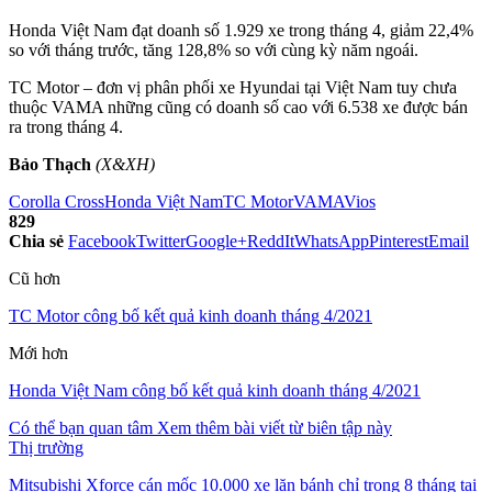
Honda Việt Nam đạt doanh số 1.929 xe trong tháng 4, giảm 22,4%
so với tháng trước, tăng 128,8% so với cùng kỳ năm ngoái.
TC Motor – đơn vị phân phối xe Hyundai tại Việt Nam tuy chưa
thuộc VAMA những cũng có doanh số cao với 6.538 xe được bán
ra trong tháng 4.
Bảo Thạch
(X&XH)
Corolla Cross
Honda Việt Nam
TC Motor
VAMA
Vios
829
Chia sẻ
Facebook
Twitter
Google+
ReddIt
WhatsApp
Pinterest
Email
Cũ hơn
TC Motor công bố kết quả kinh doanh tháng 4/2021
Mới hơn
Honda Việt Nam công bố kết quả kinh doanh tháng 4/2021
Có thể bạn quan tâm
Xem thêm bài viết từ biên tập này
Thị trường
Mitsubishi Xforce cán mốc 10.000 xe lăn bánh chỉ trong 8 tháng tại