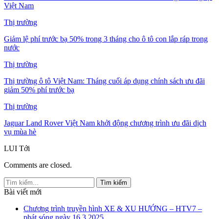
Việt Nam
Thị trường
Giảm lệ phí trước bạ 50% trong 3 tháng cho ô tô con lắp ráp trong
nước
Thị trường
Thị trường ô tô Việt Nam: Tháng cuối áp dụng chính sách ưu đãi
giảm 50% phí trước bạ
Thị trường
Jaguar Land Rover Việt Nam khởi động chương trình ưu đãi dịch
vụ mùa hè
LUI
Tới
Comments are closed.
Bài viết mới
Chương trình truyền hình XE & XU HƯỚNG – HTV7 –
phát sóng ngày 16.3.2025