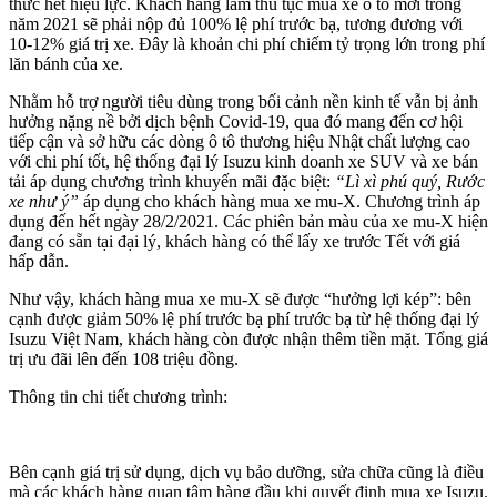
thức hết hiệu lực. Khách hàng làm thủ tục mua xe ô tô mới trong
năm 2021 sẽ phải nộp đủ 100% lệ phí trước bạ, tương đương với
10-12% giá trị xe. Đây là khoản chi phí chiếm tỷ trọng lớn trong phí
lăn bánh của xe.
Nhằm hỗ trợ người tiêu dùng trong bối cảnh nền kinh tế vẫn bị ảnh
hưởng nặng nề bởi dịch bệnh Covid-19, qua đó mang đến cơ hội
tiếp cận và sở hữu các dòng ô tô thương hiệu Nhật chất lượng cao
với chi phí tốt, hệ thống đại lý Isuzu kinh doanh xe SUV và xe bán
tải áp dụng chương trình khuyến mãi đặc biệt:
“Lì xì phú quý, Rước
xe như ý”
áp dụng cho khách hàng mua xe mu-X. Chương trình áp
dụng đến hết ngày 28/2/2021. Các phiên bản màu của xe mu-X hiện
đang có sẵn tại đại lý, khách hàng có thể lấy xe trước Tết với giá
hấp dẫn.
Như vậy, khách hàng mua xe mu-X sẽ được “hưởng lợi kép”: bên
cạnh được giảm 50% lệ phí trước bạ phí trước bạ từ hệ thống đại lý
Isuzu Việt Nam, khách hàng còn được nhận thêm tiền mặt. Tổng giá
trị ưu đãi lên đến 108 triệu đồng.
Thông tin chi tiết chương trình:
Bên cạnh giá trị sử dụng, dịch vụ bảo dưỡng, sửa chữa cũng là điều
mà các khách hàng quan tâm hàng đầu khi quyết định mua xe Isuzu.