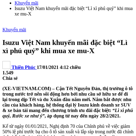
Khuyến mãi
Isuzu Việt Nam khuyến mãi đặc biệt “Lì xì phú quý” khi mua
xe mu-X
Khuyến mãi
Isuzu Việt Nam khuyến mãi đặc biệt “Lì
xì phú quý” khi mua xe mu-X
Thiên Phúc
17/01/2021 4:12 chiều
1.549
Chia sẻ
(XE-VIETNAM.COM) – Cận Tết Nguyên Đán, thị trường ô tô
trong nước trở nên sôi động hơn bởi nhu cầu sở hữu xe để đi
lại trong dịp Tết và du Xuân đầu năm mới. Nắm bắt được nhu
cầu của khách hàng, hệ thống đại lý Isuzu kinh doanh xe SUV
& xe bán tải mang đến chương trình ưu đãi đặc biệt:
“Lì xì phú
quý, Rước xe như ý”
, áp dụng từ nay đến ngày 28/2/2021.
Kể từ ngày 01/01/2021, Nghị định 70 của Chính phủ về việc giảm
50% lệ phí trước bạ cho ô tô sản xuất và lắp ráp trong nước đã chính