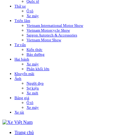
Quốc tế
Thử xe
Ô tô
Xe máy
Triển lãm
Vietnam International Motor Show
Vietnam Motorcycle Show
Saigon Autotech & Accessories
Vietnam Motor Show
Tư vấn
Kiến thức
Bảo dưỡng
Hai bánh
Xe máy
Phân khối lớn
Khuyến mãi
Ảnh
Người đẹp
Sự kiện
Xe mới
Bảng giá
Ô tô
Xe máy
Xe tải
Trang chủ