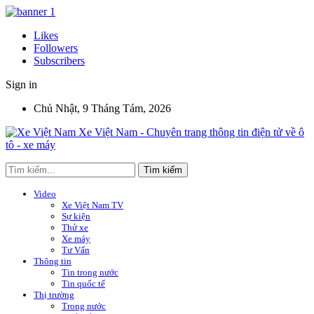
Likes
Followers
Subscribers
Sign in
Chủ Nhật, 9 Tháng Tám, 2026
Xe Việt Nam - Chuyên trang thông tin điện tử về ô
tô - xe máy
Video
Xe Việt Nam TV
Sự kiện
Thử xe
Xe máy
Tư Vấn
Thông tin
Tin trong nước
Tin quốc tế
Thị trường
Trong nước