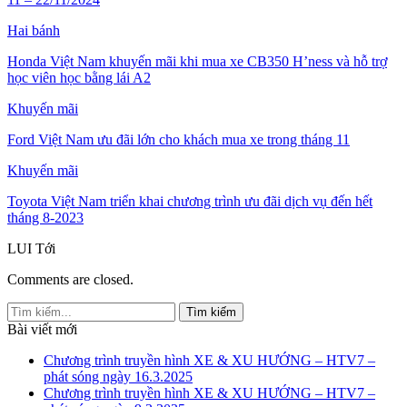
Hai bánh
Honda Việt Nam khuyến mãi khi mua xe CB350 H’ness và hỗ trợ
học viên học bằng lái A2
Khuyến mãi
Ford Việt Nam ưu đãi lớn cho khách mua xe trong tháng 11
Khuyến mãi
Toyota Việt Nam triển khai chương trình ưu đãi dịch vụ đến hết
tháng 8-2023
LUI
Tới
Comments are closed.
Bài viết mới
Chương trình truyền hình XE & XU HƯỚNG – HTV7 –
phát sóng ngày 16.3.2025
Chương trình truyền hình XE & XU HƯỚNG – HTV7 –