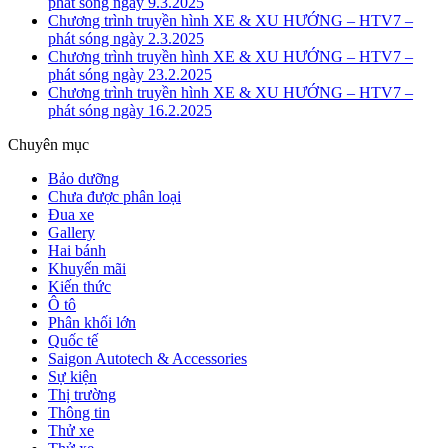
phát sóng ngày 9.3.2025
Chương trình truyền hình XE & XU HƯỚNG – HTV7 –
phát sóng ngày 2.3.2025
Chương trình truyền hình XE & XU HƯỚNG – HTV7 –
phát sóng ngày 23.2.2025
Chương trình truyền hình XE & XU HƯỚNG – HTV7 –
phát sóng ngày 16.2.2025
Chuyên mục
Bảo dưỡng
Chưa được phân loại
Đua xe
Gallery
Hai bánh
Khuyến mãi
Kiến thức
Ô tô
Phân khối lớn
Quốc tế
Saigon Autotech & Accessories
Sự kiện
Thị trường
Thông tin
Thử xe