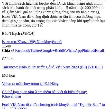
Với chính sách hậu mãi hướng đến lợi ích khách hàng như: chính
sách bảo hành tốt nhất trong phân khúc – 5 năm hoặc 200.000 km
và giảm 50% giá phụ tùng (tương ứng từng chu kỳ bảo dưỡng),
Isuzu Việt Nam đã khẳng định được sự tận tâm của thương hiệu,
đem lại sự an tâm, tin tưởng cho các khách hàng khi quyết định lựa
chọn mua xe trong dịp Tết.
Bảo Thạch
(X&XH)
Isuzu mu-X
Isuzu Việt Nam
khuyến mãi
1.549
Chia sẻ
Facebook
Twitter
Google+
ReddIt
WhatsApp
Pinterest
Email
Cũ hơn
Talkshow: Nhìn lại thị trường ô tô Việt Nam 2020 (P.3) [VIDEO]
Mới hơn
Volvo ra mắt showroom tại Đà Nẵng
Có thể bạn quan tâm
Xem thêm bài viết từ biên tập này
Khuyến mãi
Ford Việt Nam tổ chức chương trình khuyến mại “Đại tiệc Sale” từ
11 – 22/11/2024