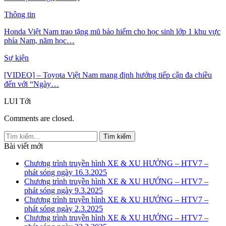
Thông tin
Honda Việt Nam trao tặng mũ bảo hiểm cho học sinh lớp 1 khu vực
phía Nam, năm học…
Sự kiện
[VIDEO] – Toyota Việt Nam mang định hướng tiếp cận đa chiều
đến với “Ngày…
LUI
Tới
Comments are closed.
Bài viết mới
Chương trình truyền hình XE & XU HƯỚNG – HTV7 –
phát sóng ngày 16.3.2025
Chương trình truyền hình XE & XU HƯỚNG – HTV7 –
phát sóng ngày 9.3.2025
Chương trình truyền hình XE & XU HƯỚNG – HTV7 –
phát sóng ngày 2.3.2025
Chương trình truyền hình XE & XU HƯỚNG – HTV7 –