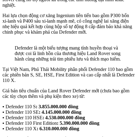
nghiệt.
Hai lựa chọn động cơ xăng Ingenium tiên tiến bao gồm P300 bốn
xi-lanh và P400 sáu xi-lanh mạnh mẽ, có công nghệ lai xăng điện
nhẹ hiệu quả kết hợp cùng hộp số tự động 8 cấp đảm bảo khả năng
chinh phục và khám phá của Defender mới.
Defender là một biểu tượng mang tính huyền thoại và
được coi là linh hồn của thương hiệu Land Rover song
hành cùng những trái tim phiêu lưu và thích mạo hiểm.
Tại Việt Nam, Phú Thái Mobility phân phối Defender 110 bao gồm
các phiên bản S, SE, HSE, First Edition và cao cấp nhất là Defender
110 X.
Giá bán tiêu chuẩn của Land Rover Defender mới (chưa bao gồm
các tùy chọn thêm và phụ kiện theo xe) từ:
•
Defender 110 S
: 3.855.000.000 đồng
•
Defender 110 SE
: 4.145.000.000 đồng
•
Defender 110 HSE
: 4.530.000.000 đồng
•
Defender 110 First Edition
: 5.390.000.000 đồng
•
Defender 110 X
: 6.310.000.000 đồng