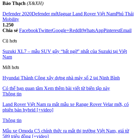
Bảo Thạch
(X&XH)
Defender 2020
Defender mới
Jaguar Land Rover Việt Nam
Phú Thái
Mobility
1.250
Chia sẻ
Facebook
Twitter
Google+
ReddIt
WhatsApp
Pinterest
Email
Cũ hơn
Suzuki XL7 – mẫu SUV gây “bất ngờ” nhất của Suzuki tại Việt
Nam
Mới hơn
Hyundai Thành Công xây dựng nhà máy số 2 tại Ninh Bình
Có thể bạn quan tâm
Xem thêm bài viết từ biên tập này
Thông tin
Land Rover Việt Nam ra mắt mẫu xe Range Rover Velar mới, có
phiên bản hybrid [+video]
Thông tin
Mẫu xe Omoda C5 chính thức ra mắt thị trường Việt Nam, giá từ
589 triệu đồng [+video]