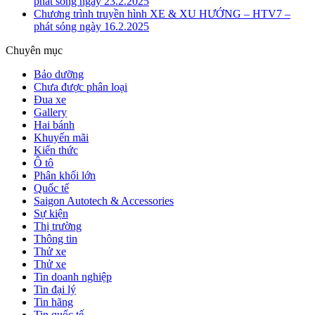
phát sóng ngày 23.2.2025
Chương trình truyền hình XE & XU HƯỚNG – HTV7 –
phát sóng ngày 16.2.2025
Chuyên mục
Bảo dưỡng
Chưa được phân loại
Đua xe
Gallery
Hai bánh
Khuyến mãi
Kiến thức
Ô tô
Phân khối lớn
Quốc tế
Saigon Autotech & Accessories
Sự kiện
Thị trường
Thông tin
Thử xe
Thử xe
Tin doanh nghiệp
Tin đại lý
Tin hãng
Tin quốc tế