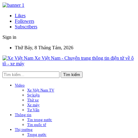
Likes
Followers
Subscribers
Sign in
Thứ Bảy, 8 Tháng Tám, 2026
Xe Việt Nam - Chuyên trang thông tin điện tử về ô
tô - xe máy
Video
Xe Việt Nam TV
Sự kiện
Thử xe
Xe máy
Tư Vấn
Thông tin
Tin trong nước
Tin quốc tế
Thị trường
Trong nước