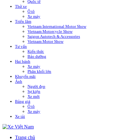
Quốc tế
Thử xe
Ô tô
Xe máy
Triển lãm
Vietnam International Motor Show
Vietnam Motorcycle Show
Saigon Autotech & Accessories
Vietnam Motor Show
Tư vấn
Kiến thức
Bảo dưỡng
Hai bánh
Xe máy
Phân khối lớn
Khuyến mãi
Ảnh
Người đẹp
Sự kiện
Xe mới
Bảng giá
Ô tô
Xe máy
Xe tải
Trang chủ