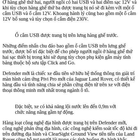
Ở hàng ghế thứ hai, người ngồi có hai USB và hai điểm sạc 12V và
khi tùy chọn hàng ghế thứ ba được trang bị nó sẽ đi kèm với một ổ
cắm USB và ổ cắm 12V. Khoang hành lý cũng bao gồm một ổ cắm
12V bổ sung và tùy chọn ổ cắm điện 230V.
Ổ cắm USB được trang bị trên lưng hàng ghế trước.
Những điểm nhấn chu đáo bao gồm ổ cắm USB trên lưng ghế
trước, được bố trí đặc biệt để cho phép người ngồi ở hàng ghế thứ
hai sạc thiết bị trong khi sử dụng tùy chọn phụ kiện gắn máy tính
bảng thuộc bộ sưu tập Click and Go.
Defender mới là chiếc xe đầu tiên sở hữu hệ thống thông tin giải trí
màn hình cảm ứng Pivi Pro mới của Jaguar Land Rover, có thiết kế
hàng đầu và tính năng chia sẻ phần cứng điện tử trên xe với điện
thoại thông minh mới nhất trong ngành ô tô.
Đặc biệt, xe có khả năng lội nước lên đến 0,9m với
chức năng nâng gầm tự động.
Hàng loạt công nghệ địa hình được trang bị trên Defender mới,
công nghệ phản ứng địa hình, các công nghệ kiểm soát tốc độ khi đi
trên đường địa hình và ClearSight Ground View tiên tiến của Land
Rover cũng hỗ trợ người lái trong các tình huống địa hình khắc