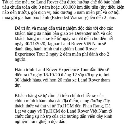
Tất cả các mẫu xe Land Rover đều được hưởng chế độ bảo hành
tiêu chuẩn toàn cầu 3 năm hoặc 100.000 km đầu tiên (tùy điều kiện
nào đến trước), gói dịch vụ bảo dưỡng 5 năm miễn phí và cơ hội
mua gói gia hạn bảo hành (Extended Warranty) lên đến 2 năm.
Để tri ân và mang đến trải nghiệm độc đáo tới cho các
khách hàng đã nhận bàn giao xe Defender mới và các
khách hàng mua xe kể từ ngày ra mắt đến cho đến hết
ngày 30/11/2020, Jaguar Land Rover Việt Nam sẽ
dành tặng hành trình trải nghiệm Land Rover
Experience Tour 3 ngày 2 đêm miễn phí dành cho 2
người.
Hành trình Land Rover Experience Tour đầu tiên sẽ
diễn ra từ ngày 18-19-20 tháng 12 sắp tới quy tụ hơn
30 khách hàng với hơn 20 mẫu xe Land Rover tham
dự.
Khách hàng sẽ tự cầm lái trên chính chiếc xe của
chính mình khám phá các địa điểm, cung đường đầy
thách thức và thú vị từ Tp.HCM đến Phan Rang, Đà
Lạt và quay về Tp.HCM do Land Rover Việt Nam tổ
chức cùng sự hỗ trợ của các hướng dẫn viên đầy kinh
nghiệm trải nghiệm độc đáo.