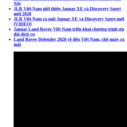
Nội
JLR Việt Nam giới thiệu Jaguar XE và Discovery Sport
mới 2020
JLR Việt Nam ra mắt Jaguar XE và Discovery Sport mới
[VIDEO]
Jaguar Land Rover Việt Nam triển khai chương trình ưu
đãi dịch vụ
Land Rover Defender 2020 về đến Việt Nam, chờ ngày ra
mắt