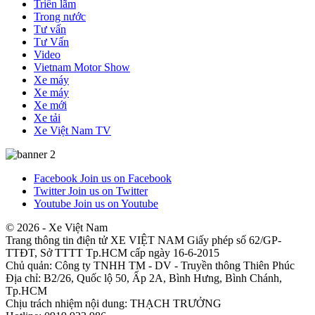
Triển lãm
Trong nước
Tư vấn
Tư Vấn
Video
Vietnam Motor Show
Xe máy
Xe máy
Xe mới
Xe tải
Xe Việt Nam TV
Facebook
Join us on Facebook
Twitter
Join us on Twitter
Youtube
Join us on Youtube
© 2026 - Xe Việt Nam
Trang thông tin điện tử XE VIỆT NAM Giấy phép số 62/GP-
TTĐT, Sở TTTT Tp.HCM cấp ngày 16-6-2015
Chủ quản: Công ty TNHH TM - DV - Truyền thông Thiên Phúc
Địa chỉ: B2/26, Quốc lộ 50, Ấp 2A, Bình Hưng, Bình Chánh,
Tp.HCM
Chịu trách nhiệm nội dung: THẠCH TRƯỞNG