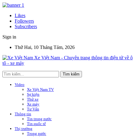
Likes
Followers
Subscribers
Sign in
Thứ Hai, 10 Tháng Tám, 2026
Xe Việt Nam - Chuyên trang thông tin điện tử về ô
tô - xe máy
Video
Xe Việt Nam TV
Sự kiện
Thử xe
Xe máy
Tư Vấn
Thông tin
Tin trong nước
Tin quốc tế
Thị trường
Trong nước