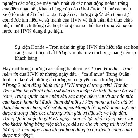
nghiệm các dòng xe máy mới nhất và các hoạt động hoành tráng
của đêm nhạc hội, khách hàng còn có cơ hội được lái thử các mẫu
xe ô tô mới nhất của Honda. Ngoài ra, những người đến tham dự
còn được tìm hiểu về sứ mệnh của HVN và tinh thần thể thao chấp
nhận thử thách thông các hoạt động đua xe thể thao trong và ngoài
nước mà HVN đang thực hiện.
Sự kiện Honda – Trọn niềm tin giúp HVN tìm hiểu sâu sắc hơn
càng hoàn thiện chất lượng sản phẩm và dịch vụ, mang đến sự h
khách hàng.
Hay một trong những ca sĩ đồng hành cùng sự kiện
Honda – Trọn
niềm tin
của HVN từ những ngày đầu – “ca sĩ mưa” Trung Quân
Idol – chia sẻ về những ấn tượng vẹn nguyên của chương trình:
“Trong 2 năm đồng hành cùng HVN trong chương trình Honda –
Trọn niềm tin với rất nhiều sự kiện trên khắp các tỉnh thành của Việt
Nam, Trung Quân cảm nhận sâu sắc được niềm vui và sự háo hức
của khách hàng khi được tham dự một sự kiện mang lại các giá trị
thực tiễn nhất cho người sử dụng xe. Đồng thời, người tham dự còn
được thưởng thức các chương trình giải trí đặc sắc và hấp dẫn.
Trung Quân nhận thấy HVN ngày càng nỗ lực nhân rộng niềm vui
cho khách hàng bằng việc tích cực đầu tư cho chương trình với số
lượng sự kiện ngày càng lớn và hoạt động tri ân khách hàng cũng
được mở rộng”.