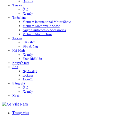
Quốc tế
Thử xe
Ô tô
Xe máy
Triển lãm
Vietnam International Motor Show
Vietnam Motorcycle Show
Saigon Autotech & Accessories
Vietnam Motor Show
Tư vấn
Kiến thức
Bảo dưỡng
Hai bánh
Xe máy
Phân khối lớn
Khuyến mãi
Ảnh
Người đẹp
Sự kiện
Xe mới
Bảng giá
Ô tô
Xe máy
Xe tải
Trang chủ