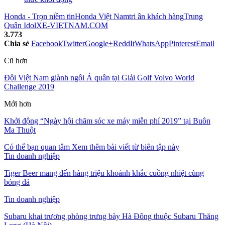
Honda - Trọn niềm tin
Honda Việt Nam
tri ân khách hàng
Trung
Quân Idol
XE-VIETNAM.COM
3.773
Chia sẻ
Facebook
Twitter
Google+
ReddIt
WhatsApp
Pinterest
Email
Cũ hơn
Đội Việt Nam giành ngôi Á quân tại Giải Golf Volvo World
Challenge 2019
Mới hơn
Khởi động “Ngày hội chăm sóc xe máy miễn phí 2019” tại Buôn
Ma Thuột
Có thể bạn quan tâm
Xem thêm bài viết từ biên tập này
Tin doanh nghiệp
Tiger Beer mang đến hàng triệu khoảnh khắc cuồng nhiệt cùng
bóng đá
Tin doanh nghiệp
Subaru khai trương phòng trưng bày Hà Đông thuộc Subaru Thăng