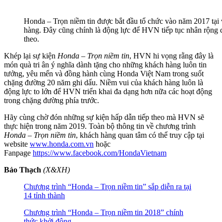
Honda – Trọn niềm tin được bắt đầu tổ chức vào năm 2017 tại 
hàng. Đây cũng chính là động lực để HVN tiếp tục nhân rộng c
theo.
Khép lại sự kiện
Honda – Trọn niềm tin
, HVN hi vọng rằng đây là
món quà tri ân ý nghĩa dành tặng cho những khách hàng luôn tin
tưởng, yêu mến và đồng hành cùng Honda Việt Nam trong suốt
chặng đường 20 năm ghi dấu. Niềm vui của khách hàng luôn là
động lực to lớn để HVN triển khai đa dạng hơn nữa các hoạt động
trong chặng đường phía trước.
Hãy cùng chờ đón những sự kiện hấp dẫn tiếp theo mà HVN sẽ
thực hiện trong năm 2019. Toàn bộ thông tin về chương trình
Honda – Trọn niềm tin
, khách hàng quan tâm có thể truy cập tại
website
www.honda.com.vn
hoặc
Fanpage
https://www.facebook.com/HondaVietnam
Bảo Thạch
(X&XH)
Chương trình “Honda – Trọn niềm tin” sắp diễn ra tại
14 tỉnh thành
Chương trình “Honda – Trọn niềm tin 2018” chính
thức khởi động