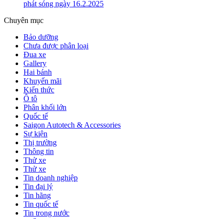
phát sóng ngày 16.2.2025
Chuyên mục
Bảo dưỡng
Chưa được phân loại
Đua xe
Gallery
Hai bánh
Khuyến mãi
Kiến thức
Ô tô
Phân khối lớn
Quốc tế
Saigon Autotech & Accessories
Sự kiện
Thị trường
Thông tin
Thử xe
Thử xe
Tin doanh nghiệp
Tin đại lý
Tin hãng
Tin quốc tế
Tin trong nước