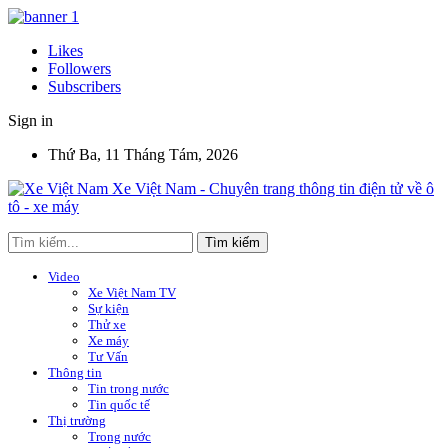
Likes
Followers
Subscribers
Sign in
Thứ Ba, 11 Tháng Tám, 2026
Xe Việt Nam - Chuyên trang thông tin điện tử về ô
tô - xe máy
Video
Xe Việt Nam TV
Sự kiện
Thử xe
Xe máy
Tư Vấn
Thông tin
Tin trong nước
Tin quốc tế
Thị trường
Trong nước