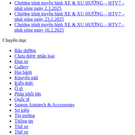
Chương trình truyền hình XE & XU HƯỚNG – HTV7 –
phát sóng ngày 2.3.2025
Chương trình truyền hình XE & XU HƯỚNG – HTV7 –
phát sóng ngày 23.2.2025
Chương trình truyền hình XE & XU HƯỚNG – HTV7 –
phát sóng ngày 16.2.2025
Chuyên mục
Bảo dưỡng
Chưa được phân loại
Đua xe
Gallery
Hai bánh
Khuyến mãi
Kiến thức
Ô tô
Phân khối lớn
Quốc tế
Saigon Autotech & Accessories
Sự kiện
Thị trường
Thông tin
Thử xe
Thử xe