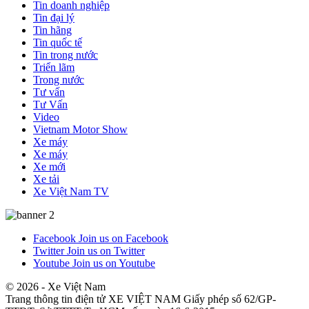
Tin doanh nghiệp
Tin đại lý
Tin hãng
Tin quốc tế
Tin trong nước
Triển lãm
Trong nước
Tư vấn
Tư Vấn
Video
Vietnam Motor Show
Xe máy
Xe máy
Xe mới
Xe tải
Xe Việt Nam TV
Facebook
Join us on Facebook
Twitter
Join us on Twitter
Youtube
Join us on Youtube
© 2026 - Xe Việt Nam
Trang thông tin điện tử XE VIỆT NAM Giấy phép số 62/GP-