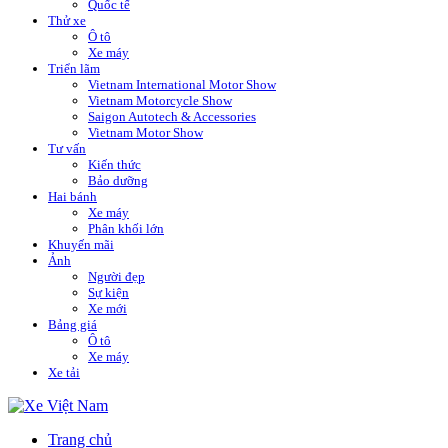
Quốc tế
Thử xe
Ô tô
Xe máy
Triển lãm
Vietnam International Motor Show
Vietnam Motorcycle Show
Saigon Autotech & Accessories
Vietnam Motor Show
Tư vấn
Kiến thức
Bảo dưỡng
Hai bánh
Xe máy
Phân khối lớn
Khuyến mãi
Ảnh
Người đẹp
Sự kiện
Xe mới
Bảng giá
Ô tô
Xe máy
Xe tải
Trang chủ