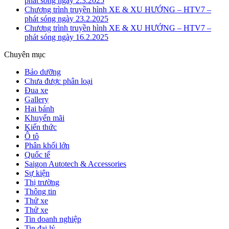
phát sóng ngày 2.3.2025
Chương trình truyền hình XE & XU HƯỚNG – HTV7 –
phát sóng ngày 23.2.2025
Chương trình truyền hình XE & XU HƯỚNG – HTV7 –
phát sóng ngày 16.2.2025
Chuyên mục
Bảo dưỡng
Chưa được phân loại
Đua xe
Gallery
Hai bánh
Khuyến mãi
Kiến thức
Ô tô
Phân khối lớn
Quốc tế
Saigon Autotech & Accessories
Sự kiện
Thị trường
Thông tin
Thử xe
Thử xe
Tin doanh nghiệp
Tin đại lý