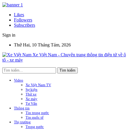
Likes
Followers
Subscribers
Sign in
Thứ Hai, 10 Tháng Tám, 2026
Xe Việt Nam - Chuyên trang thông tin điện tử về ô
tô - xe máy
Video
Xe Việt Nam TV
Sự kiện
Thử xe
Xe máy
Tư Vấn
Thông tin
Tin trong nước
Tin quốc tế
Thị trường
Trong nước