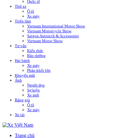
Quốc tế
Thử xe
Ô tô
Xe máy
Triển lãm
Vietnam International Motor Show
Vietnam Motorcycle Show
Saigon Autotech & Accessories
Vietnam Motor Show
Tư vấn
Kiến thức
Bảo dưỡng
Hai bánh
Xe máy
Phân khối lớn
Khuyến mãi
Ảnh
Người đẹp
Sự kiện
Xe mới
Bảng giá
Ô tô
Xe máy
Xe tải
Trang chủ