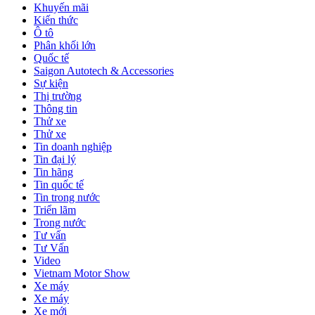
Khuyến mãi
Kiến thức
Ô tô
Phân khối lớn
Quốc tế
Saigon Autotech & Accessories
Sự kiện
Thị trường
Thông tin
Thử xe
Thử xe
Tin doanh nghiệp
Tin đại lý
Tin hãng
Tin quốc tế
Tin trong nước
Triển lãm
Trong nước
Tư vấn
Tư Vấn
Video
Vietnam Motor Show
Xe máy
Xe máy
Xe mới