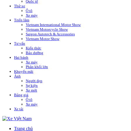
Quốc tế
Thử xe
Ô tô
Xe máy
Triển lãm
Vietnam International Motor Show
Vietnam Motorcycle Show
Saigon Autotech & Accessories
Vietnam Motor Show
Tư vấn
Kiến thức
Bảo dưỡng
Hai bánh
Xe máy
Phân khối lớn
Khuyến mãi
Ảnh
Người đẹp
Sự kiện
Xe mới
Bảng giá
Ô tô
Xe máy
Xe tải
Trang chủ