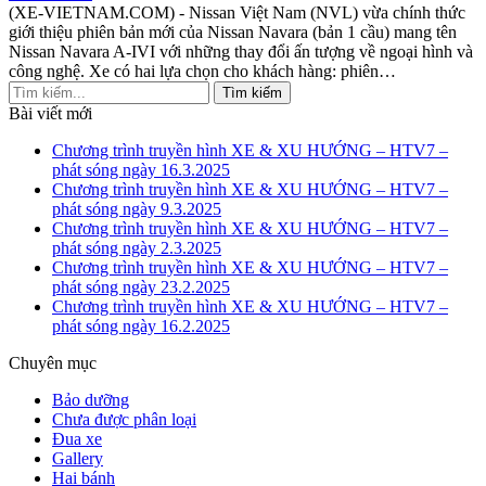
(XE-VIETNAM.COM) - Nissan Việt Nam (NVL) vừa chính thức
giới thiệu phiên bản mới của Nissan Navara (bản 1 cầu) mang tên
Nissan Navara A-IVI với những thay đổi ấn tượng về ngoại hình và
công nghệ. Xe có hai lựa chọn cho khách hàng: phiên
…
Bài viết mới
Chương trình truyền hình XE & XU HƯỚNG – HTV7 –
phát sóng ngày 16.3.2025
Chương trình truyền hình XE & XU HƯỚNG – HTV7 –
phát sóng ngày 9.3.2025
Chương trình truyền hình XE & XU HƯỚNG – HTV7 –
phát sóng ngày 2.3.2025
Chương trình truyền hình XE & XU HƯỚNG – HTV7 –
phát sóng ngày 23.2.2025
Chương trình truyền hình XE & XU HƯỚNG – HTV7 –
phát sóng ngày 16.2.2025
Chuyên mục
Bảo dưỡng
Chưa được phân loại
Đua xe
Gallery
Hai bánh