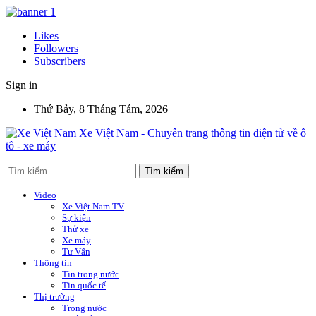
Likes
Followers
Subscribers
Sign in
Thứ Bảy, 8 Tháng Tám, 2026
Xe Việt Nam - Chuyên trang thông tin điện tử về ô
tô - xe máy
Video
Xe Việt Nam TV
Sự kiện
Thử xe
Xe máy
Tư Vấn
Thông tin
Tin trong nước
Tin quốc tế
Thị trường
Trong nước