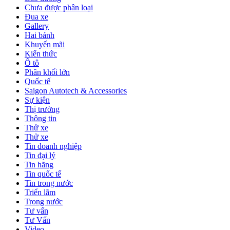
Chưa được phân loại
Đua xe
Gallery
Hai bánh
Khuyến mãi
Kiến thức
Ô tô
Phân khối lớn
Quốc tế
Saigon Autotech & Accessories
Sự kiện
Thị trường
Thông tin
Thử xe
Thử xe
Tin doanh nghiệp
Tin đại lý
Tin hãng
Tin quốc tế
Tin trong nước
Triển lãm
Trong nước
Tư vấn
Tư Vấn
Video