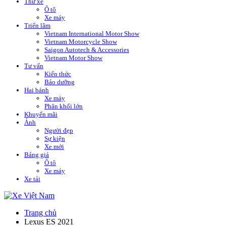
Thử xe
Ô tô
Xe máy
Triển lãm
Vietnam International Motor Show
Vietnam Motorcycle Show
Saigon Autotech & Accessories
Vietnam Motor Show
Tư vấn
Kiến thức
Bảo dưỡng
Hai bánh
Xe máy
Phân khối lớn
Khuyến mãi
Ảnh
Người đẹp
Sự kiện
Xe mới
Bảng giá
Ô tô
Xe máy
Xe tải
Trang chủ
Lexus ES 2021