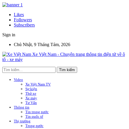
Likes
Followers
Subscribers
Sign in
Chủ Nhật, 9 Tháng Tám, 2026
Xe Việt Nam - Chuyên trang thông tin điện tử về ô
tô - xe máy
Video
Xe Việt Nam TV
Sự kiện
Thử xe
Xe máy
Tư Vấn
Thông tin
Tin trong nước
Tin quốc tế
Thị trường
Trong nước