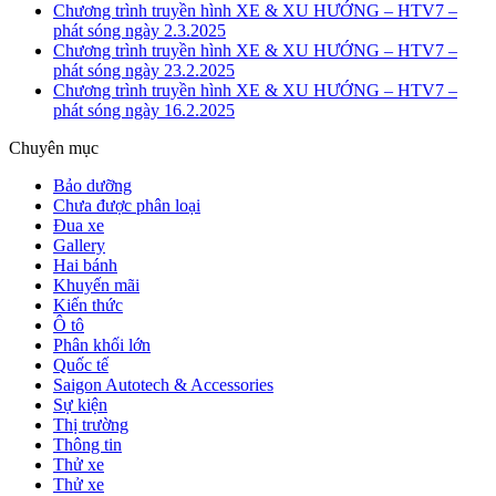
Chương trình truyền hình XE & XU HƯỚNG – HTV7 –
phát sóng ngày 2.3.2025
Chương trình truyền hình XE & XU HƯỚNG – HTV7 –
phát sóng ngày 23.2.2025
Chương trình truyền hình XE & XU HƯỚNG – HTV7 –
phát sóng ngày 16.2.2025
Chuyên mục
Bảo dưỡng
Chưa được phân loại
Đua xe
Gallery
Hai bánh
Khuyến mãi
Kiến thức
Ô tô
Phân khối lớn
Quốc tế
Saigon Autotech & Accessories
Sự kiện
Thị trường
Thông tin
Thử xe
Thử xe