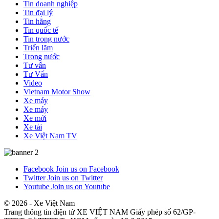
Tin doanh nghiệp
Tin đại lý
Tin hãng
Tin quốc tế
Tin trong nước
Triển lãm
Trong nước
Tư vấn
Tư Vấn
Video
Vietnam Motor Show
Xe máy
Xe máy
Xe mới
Xe tải
Xe Việt Nam TV
Facebook
Join us on Facebook
Twitter
Join us on Twitter
Youtube
Join us on Youtube
© 2026 - Xe Việt Nam
Trang thông tin điện tử XE VIỆT NAM Giấy phép số 62/GP-