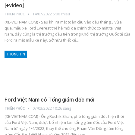
[+video]
THIÊN PHÚC
14/07/2022 5:06 chiều
(XE-VIETNAM.COM) - Sau khi ra mắt toàn cầu vào đầu tháng 3 vừa
qua, mẫu xe Ford Everest thế hệ mới đã chính thức có mặt tại Việt
Nam, đây cũng là thị trường đầu tiên trong Khối thị trường Quốc tế của
Ford ra mắt mẫu xe này. Sở hữu thiết kế
…
THÔNG TIN
Ford Việt Nam có Tổng giám đốc mới
THIÊN PHÚC
07/03/2022 10:26 sáng
(XE-VIETNAM.COM) - Ông Ruchik Shah, phó tổng giám đốc hiện thời
của Ford Việt Nam, được bổ nhiệm làm tổng giám đốc của Ford Việt
Nam từ ngày 1/4/2022, thay thế cho ông Phạm Văn Dũng, làm tổng
giám đốc Ford Việt Nam từ năm 2015 đến nay.
…