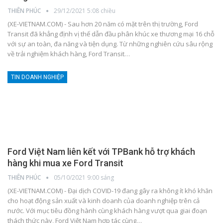
THIÊN PHÚC
29/12/2021 5:08 chiều
(XE-VIETNAM.COM) - Sau hơn 20 năm có mặt trên thị trường, Ford
Transit đã khẳng định vị thế dẫn đầu phân khúc xe thương mại 16 chỗ
với sự an toàn, đa năng và tiện dụng. Từ những nghiên cứu sâu rộng
về trải nghiệm khách hàng, Ford Transit
…
TIN DOANH NGHIỆP
Ford Việt Nam liên kết với TPBank hỗ trợ khách
hàng khi mua xe Ford Transit
THIÊN PHÚC
05/10/2021 9:00 sáng
(XE-VIETNAM.COM) - Đại dịch COVID-19 đang gây ra không ít khó khăn
cho hoạt động sản xuất và kinh doanh của doanh nghiệp trên cả
nước. Với mục tiêu đồng hành cùng khách hàng vượt qua giai đoạn
thách thức này, Ford Việt Nam hợp tác cùng
…