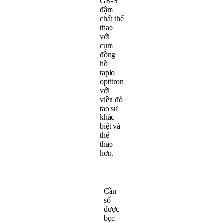
GR-S
đậm
chất thể
thao
với
cụm
đồng
hồ
taplo
optitron
với
viền đỏ
tạo sự
khác
biệt và
thể
thao
hơn.
Cần
số
được
bọc