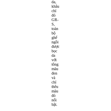
da,
khâu
chỉ
đỏ
GR-
S,
toàn
bộ
ghế
ngồi
được
bọc
da
với
tông
màu
đen
và
chỉ
thêu
màu
đỏ
nổi
bật.