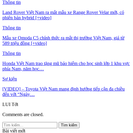
Thông tin
Land Rover Việt Nam ra mắt mẫu xe Range Rover Velar mới, có
phiên bản hybrid [+video]
Thông tin
Mẫu xe Omoda C5 chính thức ra mắt thị trường Việt Nam, giá từ
589 triệu đồng [+video]
Thông tin
Honda Việt Nam trao tặng mũ bảo hiểm cho học sinh lớp 1 khu vực
phía Nam, năm học…
Sự kiện
[VIDEO] – Toyota Việt Nam mang định hướng tiếp cận đa chiều
đến với “Ngày…
LUI
Tới
Comments are closed.
Bài viết mới