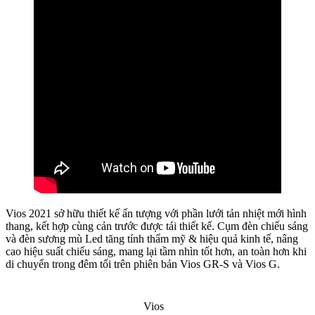
Vios 2021 sở hữu thiết kế ấn tượng với phần lưới tản nhiệt mới hình
thang, kết hợp cùng cản trước được tái thiết kế. Cụm đèn chiếu sáng
và đèn sương mù Led tăng tính thẩm mỹ & hiệu quả kinh tế, nâng
cao hiệu suất chiếu sáng, mang lại tầm nhìn tốt hơn, an toàn hơn khi
di chuyển trong đêm tối trên phiên bản Vios GR-S và Vios G.
Vios