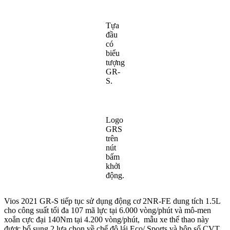
Tựa
đầu
có
biểu
tượng
GR-
S.
Logo
GRS
trên
nút
bấm
khởi
động.
Vios 2021 GR-S tiếp tục sử dụng động cơ 2NR-FE dung tích 1.5L
cho công suất tối đa 107 mã lực tại 6.000 vòng/phút và mô-men
xoắn cực đại 140Nm tại 4.200 vòng/phút, mẫu xe thể thao này
được bổ sung 2 lựa chọn về chế độ lái Eco/ Sports và hộp số CVT