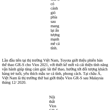
có
cánh
gió
phía
sau
mang
lại ấn
tượng
mạnh
mẽ cá
tính.
Lần đầu tiên tại thị trường Việt Nam, Toyota giới thiệu phiên bản
thể thao GR-S cho Vios 2021, với thiết kế mới và cải thiện tính năng
vận hành giúp tăng cảm giác lái thể thao, hướng tới đối tượng khách
hàng trẻ tuổi, yêu thích mẫu xe cá tính, phong cách. Tại châu Á,
Việt Nam là thị trường thứ hai giới thiệu Vios GR-S sau Malaysia
tháng 12/ 2020.
Nội
thất
Vios