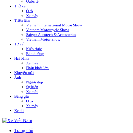
Quốc tế
Thử xe
Ô tô
Xe máy
Triển lãm
Vietnam International Motor Show
Vietnam Motorcycle Show
Saigon Autotech & Accessories
Vietnam Motor Show
Tư vấn
Kiến thức
Bảo dưỡng
Hai bánh
Xe máy
Phân khối lớn
Khuyến mãi
Ảnh
Người đẹp
Sự kiện
Xe mới
Bảng giá
Ô tô
Xe máy
Xe tải
Trang chủ