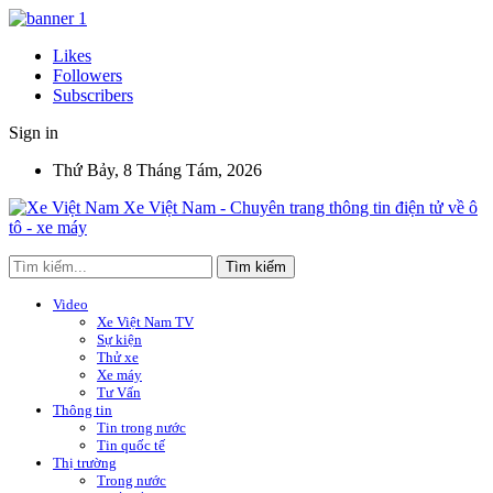
Likes
Followers
Subscribers
Sign in
Thứ Bảy, 8 Tháng Tám, 2026
Xe Việt Nam - Chuyên trang thông tin điện tử về ô
tô - xe máy
Video
Xe Việt Nam TV
Sự kiện
Thử xe
Xe máy
Tư Vấn
Thông tin
Tin trong nước
Tin quốc tế
Thị trường
Trong nước