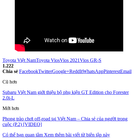
Toyota Việt Nam
Toyota Vios
Vios 2021
Vios GR-S
1.222
Chia sẻ
Facebook
Twitter
Google+
ReddIt
WhatsApp
Pinterest
Email
Cũ hơn
Subaru Việt Nam giới thiệu bộ phụ kiện GT Edition cho Forester
2.0i-L
Mới hơn
Phong trào chơi off-road tại Việt Nam – Chia sẻ của người trong
cuộc (P.2) [VIDEO]
Có thể bạn quan tâm
Xem thêm bài viết từ biên tập này