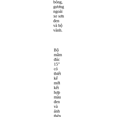
bóng,
gương
ngoài
xe sơn
đen
và bộ
vành.
Bộ
mâm
đúc
15”
có
thiết
kế
mới
kết
hợp
màu
đen
và
ánh
thép