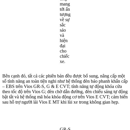
mang
tới ấn
tượng
về sự
sắc
sảo
và
hiện
đại
cho
chiếc
xe.
Bên cạnh đó, tất cả các phiên bản đều được bổ sung, nâng cấp một
số tính năng an toàn tiện nghi như hệ thống đèn báo phanh khẩn cấp
– EBS trên Vios GR-S, G & E CVT; tính năng tự động khóa cửa
theo tốc độ trên Vios G; đèn chờ dẫn đường, đèn chiếu sáng tự động
bật tắt và hệ thống mã hóa khóa động cơ trên Vios E CVT; cảm biến
sau hỗ trợ người lái Vios E MT khi lùi xe trong không gian hẹp.
GR-S