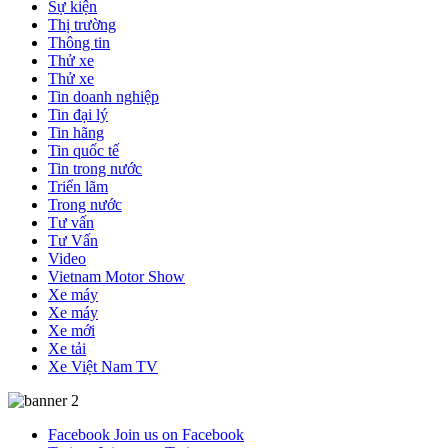
Sự kiện
Thị trường
Thông tin
Thử xe
Thử xe
Tin doanh nghiệp
Tin đại lý
Tin hãng
Tin quốc tế
Tin trong nước
Triển lãm
Trong nước
Tư vấn
Tư Vấn
Video
Vietnam Motor Show
Xe máy
Xe máy
Xe mới
Xe tải
Xe Việt Nam TV
Facebook
Join us on Facebook