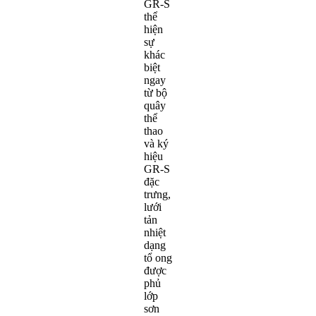
GR-S
thể
hiện
sự
khác
biệt
ngay
từ bộ
quây
thể
thao
và ký
hiệu
GR-S
đặc
trưng,
lưới
tản
nhiệt
dạng
tổ ong
được
phủ
lớp
sơn