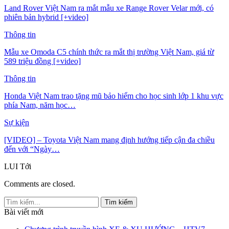
Land Rover Việt Nam ra mắt mẫu xe Range Rover Velar mới, có
phiên bản hybrid [+video]
Thông tin
Mẫu xe Omoda C5 chính thức ra mắt thị trường Việt Nam, giá từ
589 triệu đồng [+video]
Thông tin
Honda Việt Nam trao tặng mũ bảo hiểm cho học sinh lớp 1 khu vực
phía Nam, năm học…
Sự kiện
[VIDEO] – Toyota Việt Nam mang định hướng tiếp cận đa chiều
đến với “Ngày…
LUI
Tới
Comments are closed.
Bài viết mới