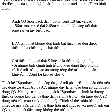
do độc giả của tạp chí kỹ thuật “auto motor und sport” (Đức) bình
chọn.
Audi Q3 Sportback dài 4,50m, rộng 1,84m, và cao
1,56m, trục cơ sở dài 2,68m cho phép khoang nội thất
rộng rãi và tùy biến cao.
Lưới tản nhiệt khung đơn hình bát giác màu đen được
thiết kế ba chiều đậm chất thể thao.
Gói thiết kế ngoại thất S line sẽ là thêm một lựa chọn
với những tinh chỉnh tinh tế cho kiểu dáng theo phong
cách Audi, nâng cao ấn tượng tổng thể mà không cần
khuyếch trương lôi kéo sự chú ý.
Thiết kế “Sportback” nổi tiếng được Audi phát triển lần đầu tiên trên
các dòng xe Audi A5 và A7, nhưng đây là lần đầu tiên áp dụng trên
dòng Q3. Nét đặc trưng phong cách “Sportback” chính là đường
thiết kế coupé kéo dài và thấp dần về phía trụ C – đã từng được sử
dụng trên các mẫu xe Audi dòng Q. Chính vì thế, nhìn bề ngoài,
chiếc xe này vừa dài hơn lại thấp hơn một chút so với người anh em
Q3, tạo nên nét đặc trưng không thể nhầm lẫn.