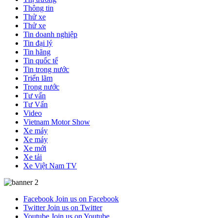
Thông tin
Thử xe
Thử xe
Tin doanh nghiệp
Tin đại lý
Tin hãng
Tin quốc tế
Tin trong nước
Triển lãm
Trong nước
Tư vấn
Tư Vấn
Video
Vietnam Motor Show
Xe máy
Xe máy
Xe mới
Xe tải
Xe Việt Nam TV
Facebook
Join us on Facebook
Twitter
Join us on Twitter
Youtube
Join us on Youtube