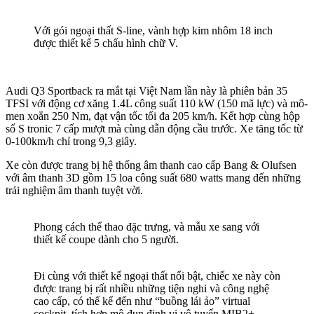
Với gói ngoại thất S-line, vành hợp kim nhôm 18 inch
được thiết kế 5 chấu hình chữ V.
Audi Q3 Sportback ra mắt tại Việt Nam lần này là phiên bản 35
TFSI với động cơ xăng 1.4L công suất 110 kW (150 mã lực) và mô-
men xoắn 250 Nm, đạt vận tốc tối đa 205 km/h. Kết hợp cùng hộp
số S tronic 7 cấp mượt mà cùng dẫn động cầu trước. Xe tăng tốc từ
0-100km/h chỉ trong 9,3 giây.
Xe còn được trang bị hệ thống âm thanh cao cấp Bang & Olufsen
với âm thanh 3D gồm 15 loa công suất 680 watts mang đến những
trải nghiệm âm thanh tuyệt vời.
Phong cách thể thao đặc trưng, và mẫu xe sang với
thiết kế coupe dành cho 5 người.
Đi cùng với thiết kế ngoại thất nổi bật, chiếc xe này còn
được trang bị rất nhiều những tiện nghi và công nghệ
cao cấp, có thể kể đến như “buồng lái ảo” virtual
cockpit, tích hợp mô đun định vị vô tuyến MIB2+.