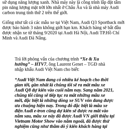
sử dụng năng lượng xanh. Nhà máy này là công trình lắp đặt tấm
pin năng lượng mặt trời lớn nhất ở Châu Âu và là nhà máy Audi
carbon trung tính thứ 2 trên thế giới.
Giống như tất cả các mẫu xe tại Việt Nam, Audi Q3 Sportback mới
được bảo hành 3 năm không giới hạn km. Khách hàng sẽ bắt đầu
được nhận xe từ tháng 9/2020 tại Audi Hà Nội, Audi TP.Hồ Chí
Minh và Audi Đà Nẵng.
Trả lời phỏng vấn của chương trình
“Xe & Xu
hướng” – HTV7
, ông Laurent Genet – TGĐ nhà
nhập khẩu Audi Việt Nam cho biết:
“Audi Việt Nam đang có nhiều kế hoạch cho thời
gian tới, gần nhất là chúng tôi sẽ ra mắt mẫu xe
Audi Q8 dự kiến vào cuối năm nay. Sang năm 2021,
chúng tôi cũng sẽ tiếp tục ra mắt những mẫu xe
mới, đặc biệt là những dòng xe SUV vốn đang được
ưa chuộng hiện nay. Trong đó đặc biệt là mẫu xe
điện Audi e-tron cũng dự kiến sẽ được ra mắt vào
năm sau, mẫu xe này đã được Audi VN giới thiệu tại
Vietnam Motor Show vào năm ngoái, đã được thử
nghiệm cũng như thăm dò ý kiến khách hàng tại