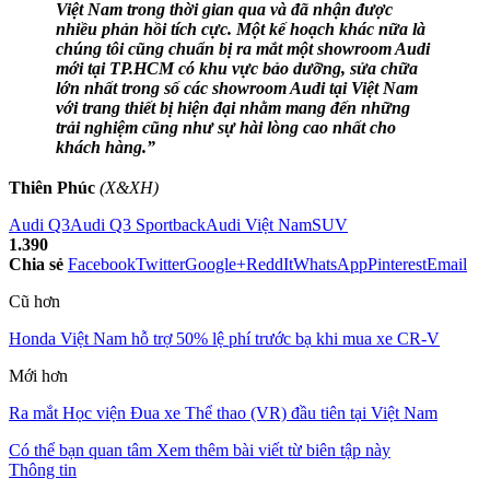
Việt Nam trong thời gian qua và đã nhận được
nhiều phản hồi tích cực. Một kế hoạch khác nữa là
chúng tôi cũng chuẩn bị ra mắt một showroom Audi
mới tại TP.HCM có khu vực bảo dưỡng, sử
a chữa
lớn nhất trong số các showroom Audi tại Việt Nam
với trang thiết bị hiện đại nhằm mang đến những
trải nghiệm cũng như sự hài lòng cao nhất cho
khách hàng.”
Thiên Phúc
(X&XH)
Audi Q3
Audi Q3 Sportback
Audi Việt Nam
SUV
1.390
Chia sẻ
Facebook
Twitter
Google+
ReddIt
WhatsApp
Pinterest
Email
Cũ hơn
Honda Việt Nam hỗ trợ 50% lệ phí trước bạ khi mua xe CR-V
Mới hơn
Ra mắt Học viện Đua xe Thể thao (VR) đầu tiên tại Việt Nam
Có thể bạn quan tâm
Xem thêm bài viết từ biên tập này
Thông tin