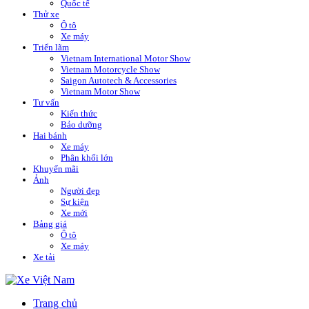
Quốc tế
Thử xe
Ô tô
Xe máy
Triển lãm
Vietnam International Motor Show
Vietnam Motorcycle Show
Saigon Autotech & Accessories
Vietnam Motor Show
Tư vấn
Kiến thức
Bảo dưỡng
Hai bánh
Xe máy
Phân khối lớn
Khuyến mãi
Ảnh
Người đẹp
Sự kiện
Xe mới
Bảng giá
Ô tô
Xe máy
Xe tải
Trang chủ