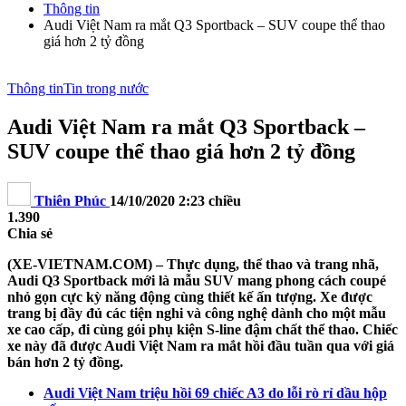
Thông tin
Audi Việt Nam ra mắt Q3 Sportback – SUV coupe thể thao
giá hơn 2 tỷ đồng
Thông tin
Tin trong nước
Audi Việt Nam ra mắt Q3 Sportback –
SUV coupe thể thao giá hơn 2 tỷ đồng
Thiên Phúc
14/10/2020 2:23 chiều
1.390
Chia sẻ
(XE-VIETNAM.COM) – Thực dụng, thể thao và trang nhã,
Audi Q3 Sportback mới là mẫu SUV mang phong cách coupé
nhỏ gọn cực kỳ năng động cùng thiết kế ấn tượng. Xe được
trang bị đầy đủ các tiện nghi và công nghệ dành cho một mẫu
xe cao cấp, đi cùng gói phụ kiện S-line đậm chất thể thao. Chiếc
xe này đã được Audi Việt Nam ra mắt hồi đầu tuần qua với giá
bán hơn 2 tỷ đồng.
Audi Việt Nam triệu hồi 69 chiếc A3 do lỗi rò rỉ dầu hộp