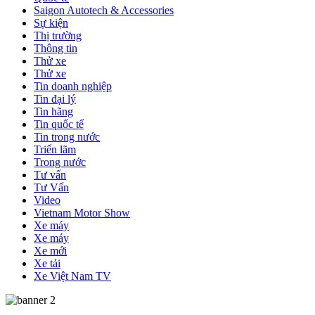
Saigon Autotech & Accessories
Sự kiện
Thị trường
Thông tin
Thử xe
Thử xe
Tin doanh nghiệp
Tin đại lý
Tin hãng
Tin quốc tế
Tin trong nước
Triển lãm
Trong nước
Tư vấn
Tư Vấn
Video
Vietnam Motor Show
Xe máy
Xe máy
Xe mới
Xe tải
Xe Việt Nam TV