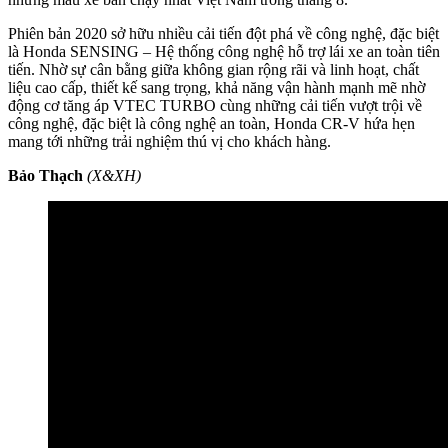
Phiên bản 2020 sở hữu nhiều cải tiến đột phá về công nghệ, đặc biệt
là Honda SENSING – Hệ thống công nghệ hỗ trợ lái xe an toàn tiên
tiến. Nhờ sự cân bằng giữa không gian rộng rãi và linh hoạt, chất
liệu cao cấp, thiết kế sang trọng, khả năng vận hành mạnh mẽ nhờ
động cơ tăng áp VTEC TURBO cùng những cải tiến vượt trội về
công nghệ, đặc biệt là công nghệ an toàn, Honda CR-V hứa hẹn
mang tới những trải nghiệm thú vị cho khách hàng.
Bảo Thạch
(X&XH)