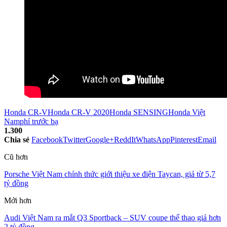
Honda CR-V
Honda CR-V 2020
Honda SENSING
Honda Việt
Nam
phí trước bạ
1.300
Chia sẻ
Facebook
Twitter
Google+
ReddIt
WhatsApp
Pinterest
Email
Cũ hơn
Porsche Việt Nam chính thức giới thiệu xe điện Taycan, giá từ 5,7
tỷ đồng
Mới hơn
Audi Việt Nam ra mắt Q3 Sportback – SUV coupe thể thao giá hơn
2 tỷ đồng