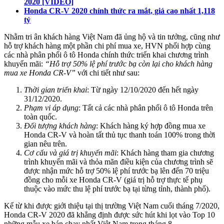
2020 [VIDEO]
Honda CR-V 2020 chính thức ra mắt, giá cao nhất 1,118
tỷ
Nhằm tri ân khách hàng Việt Nam đã ủng hộ và tin tưởng, cũng như
hỗ trợ khách hàng một phần chi phí mua xe, HVN phối hợp cùng
các nhà phân phối ô tô Honda chính thức triển khai chương trình
khuyến mãi:
“Hỗ trợ 50% lệ phí trước bạ còn lại cho khách hàng
mua xe Honda CR-V”
với chi tiết như sau:
Thời gian triển khai
: Từ ngày 12/10/2020 đến hết ngày
31/12/2020.
Phạm vi áp dụng
: Tất cả các nhà phân phối ô tô Honda trên
toàn quốc.
Đối tượng khách hàng
: Khách hàng ký hợp đồng mua xe
Honda CR-V và hoàn tất thủ tục thanh toán 100% trong thời
gian nêu trên.
Cơ cấu và giá trị khuyến mãi
: Khách hàng tham gia chương
trình khuyến mãi và thỏa mãn điều kiện của chương trình sẽ
được nhận mức hỗ trợ 50% lệ phí trước bạ lên đến 70 triệu
đồng cho mỗi xe Honda CR-V (giá trị hỗ trợ thực tế phụ
thuộc vào mức thu lệ phí trước bạ tại từng tỉnh, thành phố).
Kể từ khi được giới thiệu tại thị trường Việt Nam cuối tháng 7/2020,
Honda CR-V 2020 đã khẳng định được sức hút khi lọt vào Top 10
những mẫu xe bán chạy nhất Việt Nam trong tháng 8.