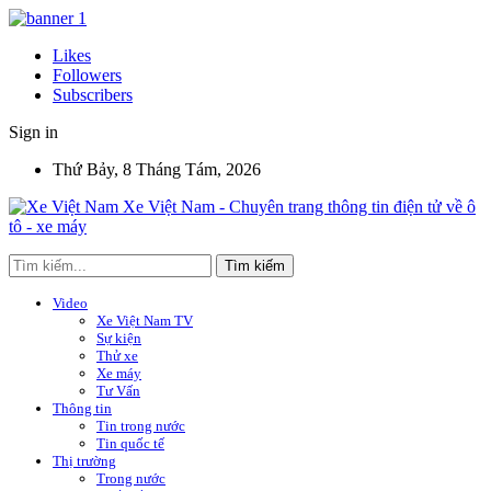
Likes
Followers
Subscribers
Sign in
Thứ Bảy, 8 Tháng Tám, 2026
Xe Việt Nam - Chuyên trang thông tin điện tử về ô
tô - xe máy
Video
Xe Việt Nam TV
Sự kiện
Thử xe
Xe máy
Tư Vấn
Thông tin
Tin trong nước
Tin quốc tế
Thị trường
Trong nước