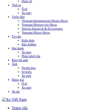
Quốc tế
Thử xe
Ô tô
Xe máy
Triển lãm
Vietnam International Motor Show
Vietnam Motorcycle Show
Saigon Autotech & Accessories
Vietnam Motor Show
Tư vấn
Kiến thức
Bảo dưỡng
Hai bánh
Xe máy
Phân khối lớn
Khuyến mãi
Ảnh
Người đẹp
Sự kiện
Xe mới
Bảng giá
Ô tô
Xe máy
Xe tải
Trang chủ