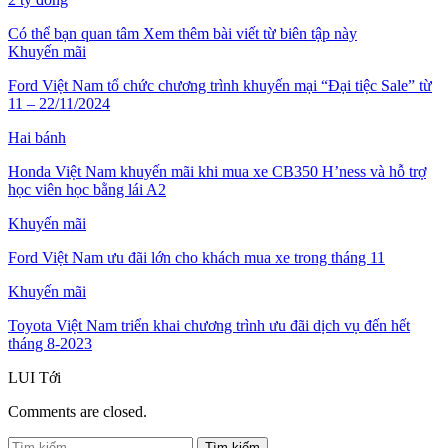
Có thể bạn quan tâm
Xem thêm bài viết từ biên tập này
Khuyến mãi
Ford Việt Nam tổ chức chương trình khuyến mại “Đại tiệc Sale” từ
11 – 22/11/2024
Hai bánh
Honda Việt Nam khuyến mãi khi mua xe CB350 H’ness và hỗ trợ
học viên học bằng lái A2
Khuyến mãi
Ford Việt Nam ưu đãi lớn cho khách mua xe trong tháng 11
Khuyến mãi
Toyota Việt Nam triển khai chương trình ưu đãi dịch vụ đến hết
tháng 8-2023
LUI
Tới
Comments are closed.