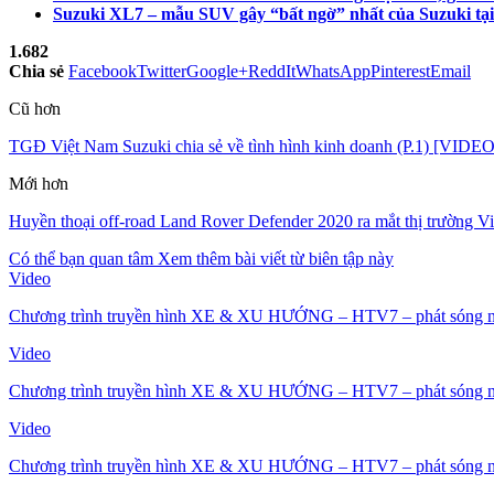
Suzuki XL7 – mẫu SUV gây “bất ngờ” nhất của Suzuki tạ
1.682
Chia sẻ
Facebook
Twitter
Google+
ReddIt
WhatsApp
Pinterest
Email
Cũ hơn
TGĐ Việt Nam Suzuki chia sẻ về tình hình kinh doanh (P.1) [VIDEO
Mới hơn
Huyền thoại off-road Land Rover Defender 2020 ra mắt thị trường
Có thể bạn quan tâm
Xem thêm bài viết từ biên tập này
Video
Chương trình truyền hình XE & XU HƯỚNG – HTV7 – phát sóng n
Video
Chương trình truyền hình XE & XU HƯỚNG – HTV7 – phát sóng n
Video
Chương trình truyền hình XE & XU HƯỚNG – HTV7 – phát sóng n