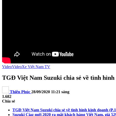
Video
Video
Xe Việt Nam TV
TGĐ Việt Nam Suzuki chia sẻ về tình hình
Thiên Phúc
28/09/2020 11:21 sáng
1.682
Chia sẻ
TGĐ Việt Nam Suzuki chia sẻ về tình hình kinh doanh (P.
Suzuki Ciaz mới 2020 ra mắt khách hàng Việt Nam, giá 52