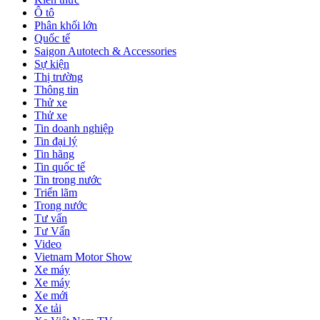
Ô tô
Phân khối lớn
Quốc tế
Saigon Autotech & Accessories
Sự kiện
Thị trường
Thông tin
Thử xe
Thử xe
Tin doanh nghiệp
Tin đại lý
Tin hãng
Tin quốc tế
Tin trong nước
Triển lãm
Trong nước
Tư vấn
Tư Vấn
Video
Vietnam Motor Show
Xe máy
Xe máy
Xe mới
Xe tải