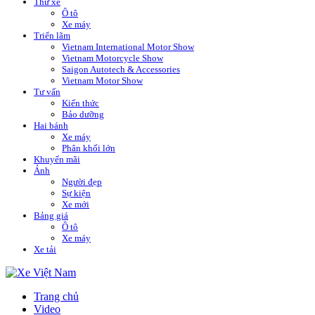
Thử xe
Ô tô
Xe máy
Triển lãm
Vietnam International Motor Show
Vietnam Motorcycle Show
Saigon Autotech & Accessories
Vietnam Motor Show
Tư vấn
Kiến thức
Bảo dưỡng
Hai bánh
Xe máy
Phân khối lớn
Khuyến mãi
Ảnh
Người đẹp
Sự kiện
Xe mới
Bảng giá
Ô tô
Xe máy
Xe tải
Trang chủ
Video