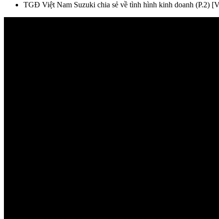
TGĐ Việt Nam Suzuki chia sẻ về tình hình kinh doanh (P.2) 