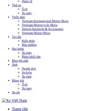
Quốc tế
Thử xe
Ô tô
Xe máy
Triển lãm
Vietnam International Motor Show
Vietnam Motorcycle Show
Saigon Autotech & Accessories
Vietnam Motor Show
Tư vấn
Kiến thức
Bảo dưỡng
Hai bánh
Xe máy
Phân khối lớn
Khuyến mãi
Ảnh
Người đẹp
Sự kiện
Xe mới
Bảng giá
Ô tô
Xe máy
Xe tải
Trang chủ