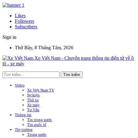
Likes
Followers
Subscribers
Sign in
Thứ Bảy, 8 Tháng Tám, 2026
Xe Việt Nam - Chuyên trang thông tin điện tử về ô
tô - xe máy
Video
Xe Việt Nam TV
Sự kiện
Thử xe
Xe máy
Tư Vấn
Thông tin
Tin trong nước
Tin quốc tế
Thị trường
Trong nước