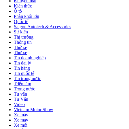
Khuyến mãi
Kiến thức
Ô tô
Phân khối lớn
Quốc tế
Saigon Autotech & Accessories
Sự kiện
Thị trường
Thông tin
Thử xe
Thử xe
Tin doanh nghiệp
Tin đại lý
Tin hãng
Tin quốc tế
Tin trong nước
Triển lãm
Trong nước
Tư vấn
Tư Vấn
Video
Vietnam Motor Show
Xe máy
Xe máy
Xe mới