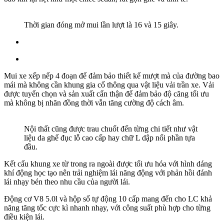
Thời gian đóng mở mui lần lượt là 16 và 15 giây.
Mui xe xếp nếp 4 đoạn để đảm bảo thiết kế mượt mà của đường bao
mái mà không cần khung gia cố thông qua vật liệu vải trần xe. Vải
được tuyển chọn và sản xuất cẩn thận để đảm bảo độ căng tối ưu
mà không bị nhăn đồng thời vẫn tăng cường độ cách âm.
Nội thất cũng được trau chuốt đến từng chi tiết như vật
liệu da ghế đục lỗ cao cấp hay chữ L dập nổi phần tựa
đầu.
Kết cấu khung xe từ trong ra ngoài được tối ưu hóa với hình dáng
khí động học tạo nên trải nghiệm lái năng động với phản hồi đánh
lái nhạy bén theo nhu cầu của người lái.
Động cơ V8 5.0l và hộp số tự động 10 cấp mang đến cho LC khả
năng tăng tốc cực kì nhanh nhạy, với công suất phù hợp cho từng
điều kiện lái.