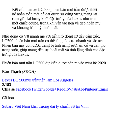
Kết cấu thân xe LC500 phiên bản mui trần được thiết
kế hoàn toàn mới để đạt được sự cứng vững mang lại
cảm giác lái hứng khởi đặc trưng của Lexus như trên
một chiếc coupe, trong khi vẫn tạo nên vẻ đẹp hoàn mỹ
và khoang hành lý thoải mái.
Nhờ động cơ V8 mạnh mẽ với tiếng rồ động cơ đầy cảm xúc,
LC500 phiên bản mui trần có thể tăng tốc cực nhanh và sắc nét.
Phiên bản này còn được trang bị tính năng sưởi ấm cổ và cản gió
trong suốt, giúp mang đến sự thoải mái và tĩnh lặng đỉnh cao đặc
trưng của Lexus.
Phiên bản mui trần LC500 dự kiến được bán ra vào mùa hè 2020.
Bảo Thạch
(X&XH)
Lexus LC 500
mui trần
triển lãm Los Angeles
2.183
Chia sẻ
Facebook
Twitter
Google+
ReddIt
WhatsApp
Pinterest
Email
Cũ hơn
Subaru Việt Nam khai trương đại lý chuẩn 3S tại Vinh