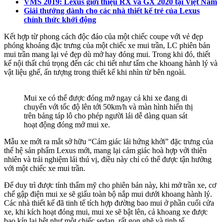
VMS 2019: Lexus giới thiệu RX và GX 2020 tại Việt Nam
Giải thưởng dành cho các nhà thiết kế trẻ của Lexus
chính thức khởi động
Kết hợp từ phong cách độc đáo của một chiếc coupe với vẻ đẹp
phóng khoáng đặc trưng của một chiếc xe mui trần, LC phiên bản
mui trần mang lại vẻ đẹp dù mở hay đóng mui. Trong khi đó, thiết
kế nội thất chú trọng đến các chi tiết như tấm che khoang hành lý và
vật liệu ghế, ấn tượng trong thiết kế khi nhìn từ bên ngoài.
Mui xe có thể được đóng mở ngay cả khi xe đang di
chuyển với tốc độ lên tới 50km/h và màn hình hiển thị
trên bảng táp lô cho phép người lái dễ dàng quan sát
hoạt động đóng mở mui xe.
Mẫu xe mới ra mắt sở hữu “Cảm giác lái hứng khởi” đặc trưng của
thế hệ sản phẩm Lexus mới, mang lại cảm giác hoà hợp với thiên
nhiên và trải nghiệm lái thú vị, điều này chỉ có thể được tận hưởng
với một chiếc xe mui trần.
Để duy trì được tính thẩm mỹ cho phiên bản này, khi mở trần xe, cơ
chế gập điện mui xe sẽ giấu toàn bộ nắp mui dưới khoang hành lý.
Các nhà thiết kế đã tinh tế tích hợp đường bao mui ở phần cuối cửa
xe, khi kích hoạt đóng mui, mui xe sẽ bật lên, cả khoang xe được
bao kín lại hệt như một chiếc sedan, rất gọn ghẽ và tinh tế.