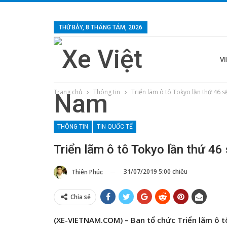
THỨ BẢY, 8 THÁNG TÁM, 2026
V
Trang chủ
Thông tin
Triển lãm ô tô Tokyo lần thứ 46 s
THÔNG TIN
TIN QUỐC TẾ
Triển lãm ô tô Tokyo lần thứ 46
31/07/2019 5:00 chiều
Thiên Phúc
Chia sẻ
(XE-VIETNAM.COM) – Ban tổ chức Triển lãm ô 