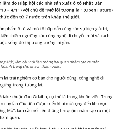
n lãm do Hiệp hội các nhà sản xuất ô tô Nhật Bản
10 – 4/11) với chủ đề “Mở lối tương lai” (Open Future)
hức đến từ 7 nước trên khắp thế giới.
n phẩm ô tô và mô tô hấp dẫn cùng các sự kiện giải trí,
ự kiện chiêm ngưỡng các công nghệ di chuyển mới và cách
uộc sống đô thị trong tương lai gần.
ng Mở”, làm cầu nối liên thông hai quận nhằm tạo ra một
ng” hoành tráng cho khách tham quan.
em lại trải nghiệm cơ bản cho người dùng, công nghệ di
ngừng trong tương lai.
Ariake thuộc đảo Odaiba, cụ thể là trong khuôn viên Trung
m nay lần đầu tiên được triển khai mở rộng đến khu vực
g Mở”, làm cầu nối liên thông hai quận nhằm tạo ra một
 tham quan.
rong khuôn viên Triển lãm ô tô Tokyo mà không mất phí.