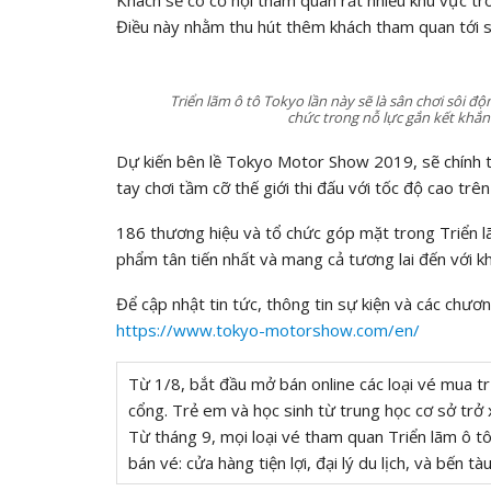
Điều này nhằm thu hút thêm khách tham quan tới sự
Triển lãm ô tô Tokyo lần này sẽ là sân chơi sôi đ
chức trong nỗ lực gắn kết khắn
Dự kiến bên lề Tokyo Motor Show 2019, sẽ chính t
tay chơi tầm cỡ thế giới thi đấu với tốc độ cao trê
186 thương hiệu và tổ chức góp mặt trong Triển
phẩm tân tiến nhất và mang cả tương lai đến với k
Để cập nhật tin tức, thông tin sự kiện và các chươ
https://www.tokyo-motorshow.com/en/
Từ 1/8, bắt đầu mở bán online các loại vé mua tr
cổng. Trẻ em và học sinh từ trung học cơ sở trở
Từ tháng 9, mọi loại vé tham quan Triển lãm ô t
bán vé: cửa hàng tiện lợi, đại lý du lịch, và bến tàu