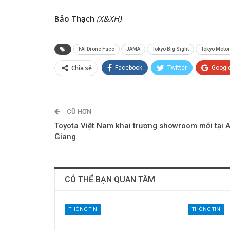
Bảo Thạch
(X&XH)
FAI Drone Face
JAMA
Tokyo Big Sight
Tokyo Moto
Chia sẻ
Facebook
Twitter
Googl
CŨ HƠN
Toyota Việt Nam khai trương showroom mới tại 
Giang
CÓ THỂ BẠN QUAN TÂM
THÔNG TIN
THÔNG TIN