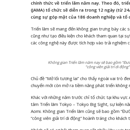
chính thức về triển lãm năm nay. Theo đó, triể
(JAMA) tổ chức sẽ diễn ra trong 12 ngày (từ 24/
cùng sự góp mặt của 186 doanh nghiệp và tổ c
Triển lãm sẽ mang đến không gian trưng bày các sả
cũng như tạo điều kiện cho khách tham quan tại s
các công nghệ này được tích hợp vào trải nghiệm c
Không gian Triển lãm năm nay sẽ bao gồm “Đườ
“công viên giải trí di độ
Chủ đề “Mở lối tương lai” cho thấy ngoài vai trò đ
chuyển mới còn mở ra tiềm năng phát triển không 
Khác với những năm trước chỉ tổ chức tại khu vực 
tâm Triển lãm Tokyo – Tokyo Big Sight, sự kiện nă
Aomi. Không gian Triển lãm cũng sẽ bao gồm “Đườn
“công viên giải trí di động” hoành tráng cho khách
Khách sẽ có cơ hội tham quan rất nhiều khu vực t