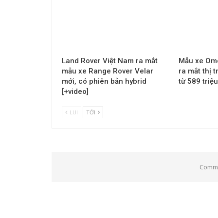
Land Rover Việt Nam ra mắt
Mẫu xe Omo
mẫu xe Range Rover Velar
ra mắt thị 
mới, có phiên bản hybrid
từ 589 triệ
[+video]
LUI
TỚI
Comme