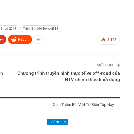
r Show 2019
Triển lãm ô tô Tokyo 2019
e+
ReddIt
2.105
MỚI HƠN
An
Chương trình truyền hình thực tế về off-road của
HTV chính thức khởi động
Xem Thêm Bài Viết Từ Biên Tập Này
THÔNG TIN