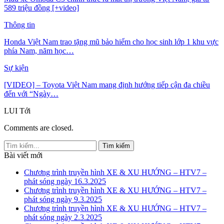
589 triệu đồng [+video]
Thông tin
Honda Việt Nam trao tặng mũ bảo hiểm cho học sinh lớp 1 khu vực
phía Nam, năm học…
Sự kiện
[VIDEO] – Toyota Việt Nam mang định hướng tiếp cận đa chiều
đến với “Ngày…
LUI
Tới
Comments are closed.
Bài viết mới
Chương trình truyền hình XE & XU HƯỚNG – HTV7 –
phát sóng ngày 16.3.2025
Chương trình truyền hình XE & XU HƯỚNG – HTV7 –
phát sóng ngày 9.3.2025
Chương trình truyền hình XE & XU HƯỚNG – HTV7 –
phát sóng ngày 2.3.2025