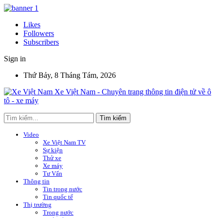
Likes
Followers
Subscribers
Sign in
Thứ Bảy, 8 Tháng Tám, 2026
Xe Việt Nam - Chuyên trang thông tin điện tử về ô
tô - xe máy
Video
Xe Việt Nam TV
Sự kiện
Thử xe
Xe máy
Tư Vấn
Thông tin
Tin trong nước
Tin quốc tế
Thị trường
Trong nước