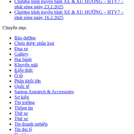
Chương trình truyền hình XE & XU HƯỚNG – HTV7 –
phát sóng ngày 23.2.2025
Chương trình truyền hình XE & XU HƯỚNG – HTV7 –
phát sóng ngày 16.2.2025
Chuyên mục
Bảo dưỡng
Chưa được phân loại
Đua xe
Gallery
Hai bánh
Khuyến mãi
Kiến thức
Ô tô
Phân khối lớn
Quốc tế
Saigon Autotech & Accessories
Sự kiện
Thị trường
Thông tin
Thử xe
Thử xe
Tin doanh nghiệp
Tin đại lý