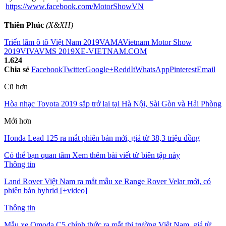
https://www.facebook.com/MotorShowVN
Thiên Phúc
(X&XH)
Triển lãm ô tô Việt Nam 2019
VAMA
Vietnam Motor Show
2019
VIVA
VMS 2019
XE-VIETNAM.COM
1.624
Chia sẻ
Facebook
Twitter
Google+
ReddIt
WhatsApp
Pinterest
Email
Cũ hơn
Hòa nhạc Toyota 2019 sắp trở lại tại Hà Nội, Sài Gòn và Hải Phòng
Mới hơn
Honda Lead 125 ra mắt phiên bản mới, giá từ 38,3 triệu đồng
Có thể bạn quan tâm
Xem thêm bài viết từ biên tập này
Thông tin
Land Rover Việt Nam ra mắt mẫu xe Range Rover Velar mới, có
phiên bản hybrid [+video]
Thông tin
Mẫu xe Omoda C5 chính thức ra mắt thị trường Việt Nam, giá từ