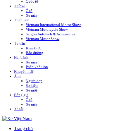
Quốc tế
Thử xe
Ô tô
Xe máy
Triển lãm
Vietnam International Motor Show
Vietnam Motorcycle Show
Saigon Autotech & Accessories
Vietnam Motor Show
Tư vấn
Kiến thức
Bảo dưỡng
Hai bánh
Xe máy
Phân khối lớn
Khuyến mãi
Ảnh
Người đẹp
Sự kiện
Xe mới
Bảng giá
Ô tô
Xe máy
Xe tải
Trang chủ