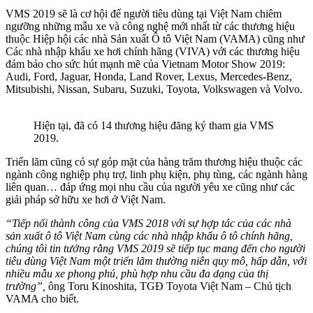
VMS 2019 sẽ là cơ hội để người tiêu dùng tại Việt Nam chiêm
ngưỡng những mẫu xe và công nghệ mới nhất từ các thương hiệu
thuộc Hiệp hội các nhà Sản xuất Ô tô Việt Nam (VAMA) cũng như
Các nhà nhập khẩu xe hơi chính hãng (VIVA) với các thương hiệu
đảm bảo cho sức hút mạnh mẽ của Vietnam Motor Show 2019:
Audi, Ford, Jaguar, Honda, Land Rover, Lexus, Mercedes-Benz,
Mitsubishi, Nissan, Subaru, Suzuki, Toyota, Volkswagen và Volvo.
Hiện tại, đã có 14 thương hiệu đăng ký tham gia VMS
2019.
Triển lãm cũng có sự góp mặt của hàng trăm thương hiệu thuộc các
ngành công nghiệp phụ trợ, linh phụ kiện, phụ tùng, các ngành hàng
liên quan… đáp ứng mọi nhu cầu của người yêu xe cũng như các
giải pháp sở hữu xe hơi ở Việt Nam.
“Tiếp nối thành công của VMS 2018 với sự hợp tác của các nhà
sản xuất ô tô Việt Nam cùng các nhà nhập khẩu ô tô chính hãng,
chúng tôi tin tưởng rằng VMS 2019 sẽ tiếp tục mang đến cho người
tiêu dùng Việt Nam một triển lãm thường niên quy mô, hấp dẫn, với
nhiều mẫu xe phong phú, phù hợp nhu cầu đa dạng của thị
trường”,
ông Toru Kinoshita, TGĐ Toyota Việt Nam – Chủ tịch
VAMA cho biết.