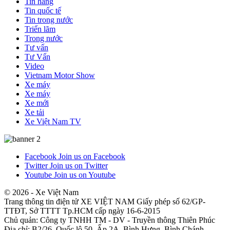
Tin hãng
Tin quốc tế
Tin trong nước
Triển lãm
Trong nước
Tư vấn
Tư Vấn
Video
Vietnam Motor Show
Xe máy
Xe máy
Xe mới
Xe tải
Xe Việt Nam TV
Facebook
Join us on Facebook
Twitter
Join us on Twitter
Youtube
Join us on Youtube
© 2026 - Xe Việt Nam
Trang thông tin điện tử XE VIỆT NAM Giấy phép số 62/GP-
TTĐT, Sở TTTT Tp.HCM cấp ngày 16-6-2015
Chủ quản: Công ty TNHH TM - DV - Truyền thông Thiên Phúc
Địa chỉ: B2/26, Quốc lộ 50, Ấp 2A, Bình Hưng, Bình Chánh,