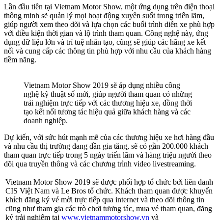
Lần đầu tiên tại Vietnam Motor Show, một ứng dụng trên điện thoại
thông minh sẽ quản lý mọi hoạt động xuyên suốt trong triển lãm,
giúp người xem theo dõi và lựa chọn các buổi trình diễn xe phù hợp
với điều kiện thời gian và lộ trình tham quan. Công nghệ này, ứng
dụng dữ liệu lớn và trí tuệ nhân tạo, cũng sẽ giúp các hãng xe kết
nối và cung cấp các thông tin phù hợp với nhu cầu của khách hàng
tiềm năng.
Vietnam Motor Show 2019 sẽ áp dụng nhiều công
nghệ kỹ thuật số mới, giúp người tham quan có những
trải nghiệm trực tiếp với các thương hiệu xe, đồng thời
tạo kết nối tương tác hiệu quả giữa khách hàng và các
doanh nghiệp.
Dự kiến, với sức hút mạnh mẽ của các thương hiệu xe hơi hàng đầu
và nhu cầu thị trường đang dần gia tăng, sẽ có gần 200.000 khách
tham quan trực tiếp trong 5 ngày triển lãm và hàng triệu người theo
dõi qua truyền thông và các chương trình video livestreaming.
Vietnam Motor Show 2019 sẽ được phối hợp tổ chức bởi liên danh
CIS Việt Nam và Le Bros tổ chức. Khách tham quan được khuyến
khích đăng ký vé mời trực tiếp qua internet và theo dõi thông tin
cũng như tham gia các trò chơi tương tác, mua vé tham quan, đăng
ký trải nghiệm tại
www.vietnammotorshow.vn
và