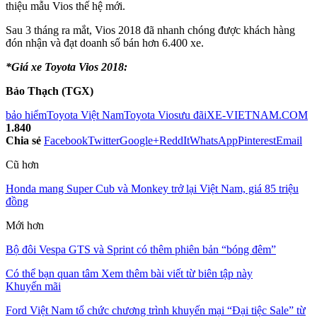
thiệu mẫu Vios thế hệ mới.
Sau 3 tháng ra mắt, Vios 2018 đã nhanh chóng được khách hàng
đón nhận và đạt doanh số bán hơn 6.400 xe.
*Giá xe Toyota Vios 2018:
Bảo Thạch (TGX)
bảo hiểm
Toyota Việt Nam
Toyota Vios
ưu đãi
XE-VIETNAM.COM
1.840
Chia sẻ
Facebook
Twitter
Google+
ReddIt
WhatsApp
Pinterest
Email
Cũ hơn
Honda mang Super Cub và Monkey trở lại Việt Nam, giá 85 triệu
đồng
Mới hơn
Bộ đôi Vespa GTS và Sprint có thêm phiên bản “bóng đêm”
Có thể bạn quan tâm
Xem thêm bài viết từ biên tập này
Khuyến mãi
Ford Việt Nam tổ chức chương trình khuyến mại “Đại tiệc Sale” từ