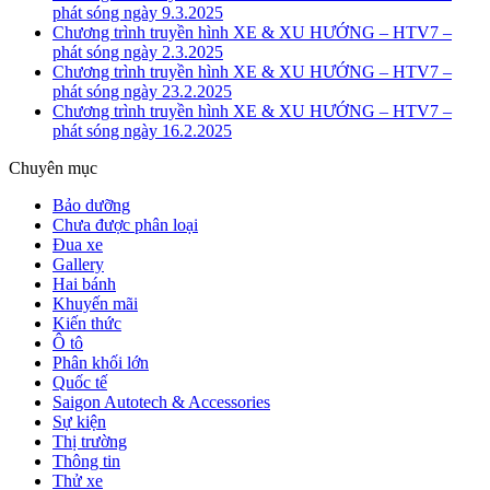
phát sóng ngày 9.3.2025
Chương trình truyền hình XE & XU HƯỚNG – HTV7 –
phát sóng ngày 2.3.2025
Chương trình truyền hình XE & XU HƯỚNG – HTV7 –
phát sóng ngày 23.2.2025
Chương trình truyền hình XE & XU HƯỚNG – HTV7 –
phát sóng ngày 16.2.2025
Chuyên mục
Bảo dưỡng
Chưa được phân loại
Đua xe
Gallery
Hai bánh
Khuyến mãi
Kiến thức
Ô tô
Phân khối lớn
Quốc tế
Saigon Autotech & Accessories
Sự kiện
Thị trường
Thông tin
Thử xe