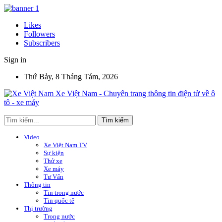
Likes
Followers
Subscribers
Sign in
Thứ Bảy, 8 Tháng Tám, 2026
Xe Việt Nam - Chuyên trang thông tin điện tử về ô
tô - xe máy
Video
Xe Việt Nam TV
Sự kiện
Thử xe
Xe máy
Tư Vấn
Thông tin
Tin trong nước
Tin quốc tế
Thị trường
Trong nước