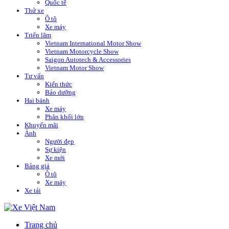
Quốc tế
Thử xe
Ô tô
Xe máy
Triển lãm
Vietnam International Motor Show
Vietnam Motorcycle Show
Saigon Autotech & Accessories
Vietnam Motor Show
Tư vấn
Kiến thức
Bảo dưỡng
Hai bánh
Xe máy
Phân khối lớn
Khuyến mãi
Ảnh
Người đẹp
Sự kiện
Xe mới
Bảng giá
Ô tô
Xe máy
Xe tải
Trang chủ