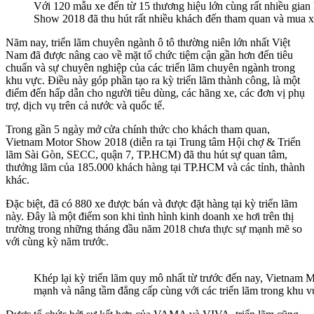
Với 120 mẫu xe đến từ 15 thương hiệu lớn cùng rất nhiều gian
Show 2018 đã thu hút rất nhiều khách đến tham quan và mua x
Năm nay, triển lãm chuyên ngành ô tô thường niên lớn nhất Việt
Nam đã được nâng cao về mặt tổ chức tiệm cận gần hơn đến tiêu
chuẩn và sự chuyên nghiệp của các triển lãm chuyên ngành trong
khu vực. Điều này góp phần tạo ra kỳ triển lãm thành công, là một
điểm đến hấp dẫn cho người tiêu dùng, các hãng xe, các đơn vị phụ
trợ, dịch vụ trên cả nước và quốc tế.
Trong gần 5 ngày mở cửa chính thức cho khách tham quan,
Vietnam Motor Show 2018 (diễn ra tại Trung tâm Hội chợ & Triển
lãm Sài Gòn, SECC, quận 7, TP.HCM) đã thu hút sự quan tâm,
thưởng lãm của 185.000 khách hàng tại TP.HCM và các tỉnh, thành
khác.
Đặc biệt, đã có 880 xe được bán và được đặt hàng tại kỳ triển lãm
này. Đây là một điểm son khi tình hình kinh doanh xe hơi trên thị
trường trong những tháng đầu năm 2018 chưa thực sự mạnh mẽ so
với cùng kỳ năm trước.
Khép lại kỳ triển lãm quy mô nhất từ trước đến nay, Vietnam
mạnh và nâng tầm đẳng cấp cùng với các triển lãm trong khu v