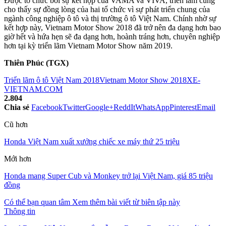
Được tổ chức bởi sự kết hợp của VAMA và VIVA, triển lãm cũng
cho thấy sự đồng lòng của hai tổ chức vì sự phát triển chung của
ngành công nghiệp ô tô và thị trường ô tô Việt Nam. Chính nhờ sự
kết hợp này, Vietnam Motor Show 2018 đã trở nên đa dạng hơn bao
giờ hết và hứa hẹn sẽ đa dạng hơn, hoành tráng hơn, chuyên nghiệp
hơn tại kỳ triển lãm Vietnam Motor Show năm 2019.
Thiên Phúc (TGX)
Triển lãm ô tô Việt Nam 2018
Vietnam Motor Show 2018
XE-
VIETNAM.COM
2.804
Chia sẻ
Facebook
Twitter
Google+
ReddIt
WhatsApp
Pinterest
Email
Cũ hơn
Honda Việt Nam xuất xưởng chiếc xe máy thứ 25 triệu
Mới hơn
Honda mang Super Cub và Monkey trở lại Việt Nam, giá 85 triệu
đồng
Có thể bạn quan tâm
Xem thêm bài viết từ biên tập này
Thông tin