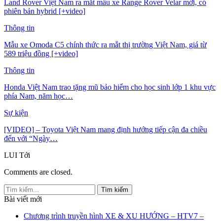
Land Rover Việt Nam ra mắt mẫu xe Range Rover Velar mới, có
phiên bản hybrid [+video]
Thông tin
Mẫu xe Omoda C5 chính thức ra mắt thị trường Việt Nam, giá từ
589 triệu đồng [+video]
Thông tin
Honda Việt Nam trao tặng mũ bảo hiểm cho học sinh lớp 1 khu vực
phía Nam, năm học…
Sự kiện
[VIDEO] – Toyota Việt Nam mang định hướng tiếp cận đa chiều
đến với “Ngày…
LUI
Tới
Comments are closed.
Bài viết mới
Chương trình truyền hình XE & XU HƯỚNG – HTV7 –