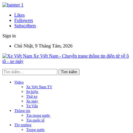
Likes
Followers
Subscribers
Sign in
Chủ Nhật, 9 Tháng Tám, 2026
Xe Việt Nam - Chuyên trang thông tin điện tử về ô
tô - xe máy
Video
Xe Việt Nam TV
Sự kiện
Thử xe
Xe máy
Tư Vấn
Thông tin
Tin trong nước
Tin quốc tế
Thị trường
Trong nước