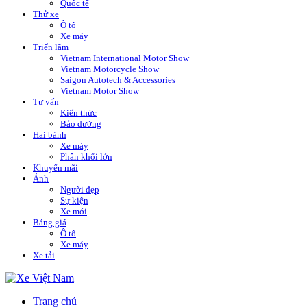
Quốc tế
Thử xe
Ô tô
Xe máy
Triển lãm
Vietnam International Motor Show
Vietnam Motorcycle Show
Saigon Autotech & Accessories
Vietnam Motor Show
Tư vấn
Kiến thức
Bảo dưỡng
Hai bánh
Xe máy
Phân khối lớn
Khuyến mãi
Ảnh
Người đẹp
Sự kiện
Xe mới
Bảng giá
Ô tô
Xe máy
Xe tải
Trang chủ