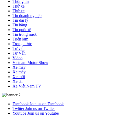
Thông tin
Thử xe
Thử xe
Tin doanh nghiệp
Tin đại lý
Tin hãng
Tin quốc tế
Tin trong nước
Triển lãm
Trong nước
Tư vấn
Tư Vấn
Video
Vietnam Motor Show
Xe máy
Xe máy
Xe mới
Xe tải
Xe Việt Nam TV
Facebook
Join us on Facebook
Twitter
Join us on Twitter
Youtube
Join us on Youtube