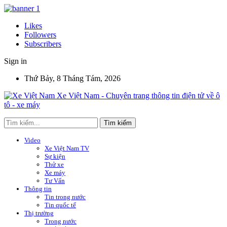
Likes
Followers
Subscribers
Sign in
Thứ Bảy, 8 Tháng Tám, 2026
Xe Việt Nam - Chuyên trang thông tin điện tử về ô
tô - xe máy
Video
Xe Việt Nam TV
Sự kiện
Thử xe
Xe máy
Tư Vấn
Thông tin
Tin trong nước
Tin quốc tế
Thị trường
Trong nước