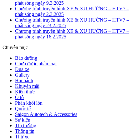
phát sóng ngày 9.3.2025
Chương trình truyền hình XE & XU HƯỚNG – HTV7 –
phát sóng ngày 2.3.2025
Chương trình truyền hình XE & XU HƯỚNG – HTV7 –
phát sóng ngày 23.2.2025
Chương trình truyền hình XE & XU HƯỚNG – HTV7 –
phát sóng ngày 16.2.2025
Chuyên mục
Bảo dưỡng
Chưa được phân loại
Đua xe
Gallery
Hai bánh
Khuyến mãi
Kiến thức
Ô tô
Phân khối lớn
Quốc tế
Saigon Autotech & Accessories
Sự kiện
Thị trường
Thông tin
Thử xe