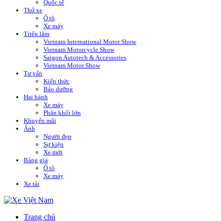
Quốc tế
Thử xe
Ô tô
Xe máy
Triển lãm
Vietnam International Motor Show
Vietnam Motorcycle Show
Saigon Autotech & Accessories
Vietnam Motor Show
Tư vấn
Kiến thức
Bảo dưỡng
Hai bánh
Xe máy
Phân khối lớn
Khuyến mãi
Ảnh
Người đẹp
Sự kiện
Xe mới
Bảng giá
Ô tô
Xe máy
Xe tải
Trang chủ