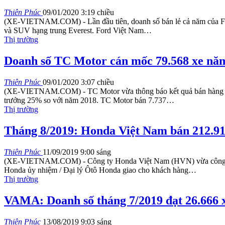
Thiên Phúc
09/01/2020 3:19 chiều
(XE-VIETNAM.COM) - Lần đầu tiên, doanh số bán lẻ cả năm của For
và SUV hạng trung Everest.
Ford Việt Nam
…
Thị trường
Doanh số TC Motor cán mốc 79.568 xe nă
Thiên Phúc
09/01/2020 3:07 chiều
(XE-VIETNAM.COM) - TC Motor vừa thông báo kết quả bán hàng thán
trưởng 25% so với năm 2018.
TC Motor bán 7.737
…
Thị trường
Tháng 8/2019: Honda Việt Nam bán 212.916
Thiên Phúc
11/09/2019 9:00 sáng
(XE-VIETNAM.COM) - Công ty Honda Việt Nam (HVN) vừa công bố d
Honda ủy nhiệm / Đại lý Ôtô Honda giao cho khách hàng
…
Thị trường
VAMA: Doanh số tháng 7/2019 đạt 26.666 
Thiên Phúc
13/08/2019 9:03 sáng