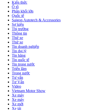
Kiến thức
Ô tô
Phân khối lớn
Quốc tế
Saigon Autotech & Accessories
Sự kiện
Thị trường
Thông tin
Thử xe
Thử xe
Tin doanh nghiệp
Tin đại lý
Tin hãng
Tin quốc tế
Tin trong nước
Triển lãm
Trong nước
Tư vấn
Tư Vấn
Video
Vietnam Motor Show
Xe máy
Xe máy
Xe mới
Xe tải