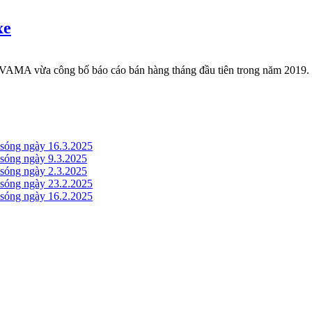
xe
A vừa công bố báo cáo bán hàng tháng đầu tiên trong năm 2019. The
óng ngày 16.3.2025
óng ngày 9.3.2025
óng ngày 2.3.2025
óng ngày 23.2.2025
óng ngày 16.2.2025