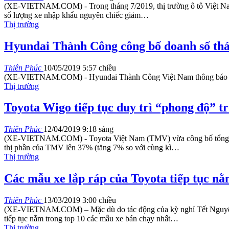
(XE-VIETNAM.COM) - Trong tháng 7/2019, thị trường ô tô Việt Nam 
số lượng xe nhập khẩu nguyên chiếc giảm
…
Thị trường
Hyundai Thành Công công bố doanh số thán
Thiên Phúc
10/05/2019 5:57 chiều
(XE-VIETNAM.COM) - Hyundai Thành Công Việt Nam thông báo kết qu
Thị trường
Toyota Wigo tiếp tục duy trì “phong độ” t
Thiên Phúc
12/04/2019 9:18 sáng
(XE-VIETNAM.COM) - Toyota Việt Nam (TMV) vừa công bố tổng doanh
thị phần của TMV lên 37% (tăng 7% so với cùng kì…
Thị trường
Các mẫu xe lắp ráp của Toyota tiếp tục 
Thiên Phúc
13/03/2019 3:00 chiều
(XE-VIETNAM.COM) – Mặc dù do tác động của kỳ nghỉ Tết Nguyên Đ
tiếp tục nằm trong top 10 các mẫu xe bán chạy nhất…
Thị trường