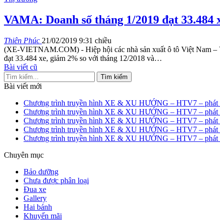
VAMA: Doanh số tháng 1/2019 đạt 33.484 
Thiên Phúc
21/02/2019 9:31 chiều
(XE-VIETNAM.COM) - Hiệp hội các nhà sản xuất ô tô Việt Nam – VAM
đạt 33.484 xe, giảm 2% so với tháng 12/2018 và…
Bài viết cũ
Bài viết mới
Chương trình truyền hình XE & XU HƯỚNG – HTV7 – phát s
Chương trình truyền hình XE & XU HƯỚNG – HTV7 – phát s
Chương trình truyền hình XE & XU HƯỚNG – HTV7 – phát s
Chương trình truyền hình XE & XU HƯỚNG – HTV7 – phát s
Chương trình truyền hình XE & XU HƯỚNG – HTV7 – phát s
Chuyên mục
Bảo dưỡng
Chưa được phân loại
Đua xe
Gallery
Hai bánh
Khuyến mãi