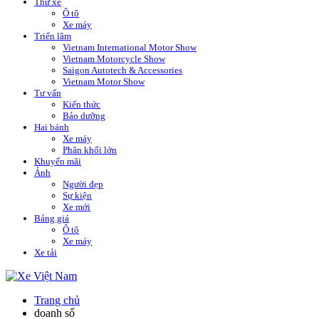
Thử xe
Ô tô
Xe máy
Triển lãm
Vietnam International Motor Show
Vietnam Motorcycle Show
Saigon Autotech & Accessories
Vietnam Motor Show
Tư vấn
Kiến thức
Bảo dưỡng
Hai bánh
Xe máy
Phân khối lớn
Khuyến mãi
Ảnh
Người đẹp
Sự kiện
Xe mới
Bảng giá
Ô tô
Xe máy
Xe tải
Trang chủ
doanh số