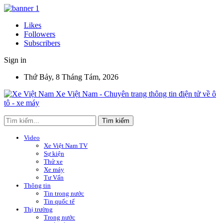
Likes
Followers
Subscribers
Sign in
Thứ Bảy, 8 Tháng Tám, 2026
Xe Việt Nam - Chuyên trang thông tin điện tử về ô
tô - xe máy
Video
Xe Việt Nam TV
Sự kiện
Thử xe
Xe máy
Tư Vấn
Thông tin
Tin trong nước
Tin quốc tế
Thị trường
Trong nước