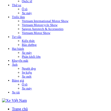
Quốc tế
Thử xe
Ô tô
Xe máy
Triển lãm
Vietnam International Motor Show
Vietnam Motorcycle Show
Saigon Autotech & Accessories
Vietnam Motor Show
Tư vấn
Kiến thức
Bảo dưỡng
Hai bánh
Xe máy
Phân khối lớn
Khuyến mãi
Ảnh
Người đẹp
Sự kiện
Xe mới
Bảng giá
Ô tô
Xe máy
Xe tải
Trang chủ