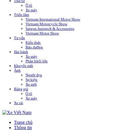
Thử xe
Ô tô
Xe máy
Triển lãm
Vietnam International Motor Show
Vietnam Motorcycle Show
Saigon Autotech & Accessories
Vietnam Motor Show
Tư vấn
Kiến thức
Bảo dưỡng
Hai bánh
Xe máy
Phân khối lớn
Khuyến mãi
Ảnh
Người đẹp
Sự kiện
Xe mới
Bảng giá
Ô tô
Xe máy
Xe tải
Trang chủ
Thông tin