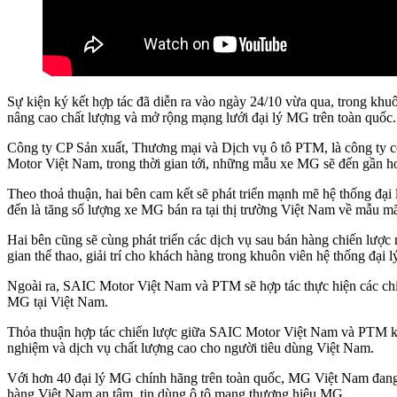
Sự kiện ký kết hợp tác đã diễn ra vào ngày 24/10 vừa qua, trong khu
nâng cao chất lượng và mở rộng mạng lưới đại lý MG trên toàn quốc.
Công ty CP Sản xuất, Thương mại và Dịch vụ ô tô PTM, là công ty c
Motor Việt Nam, trong thời gian tới, những mẫu xe MG sẽ đến gần hơ
Theo thoả thuận, hai bên cam kết sẽ phát triển mạnh mẽ hệ thống đạ
đến là tăng số lượng xe MG bán ra tại thị trường Việt Nam về mẫu m
Hai bên cũng sẽ cùng phát triển các dịch vụ sau bán hàng chiến lược
gian thể thao, giải trí cho khách hàng trong khuôn viên hệ thống đại l
Ngoài ra, SAIC Motor Việt Nam và PTM sẽ hợp tác thực hiện các chi
MG tại Việt Nam.
Thỏa thuận hợp tác chiến lược giữa SAIC Motor Việt Nam và PTM khô
nghiệm và dịch vụ chất lượng cao cho người tiêu dùng Việt Nam.
Với hơn 40 đại lý MG chính hãng trên toàn quốc, MG Việt Nam đang k
hàng Việt Nam an tâm, tin dùng ô tô mang thương hiệu MG.