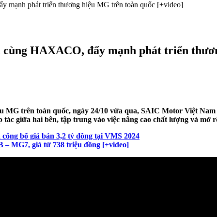
mạnh phát triển thương hiệu MG trên toàn quốc [+video]
 cùng HAXACO, đẩy mạnh phát triển thươn
G trên toàn quốc, ngày 24/10 vừa qua, SAIC Motor Việt Nam v
ác giữa hai bên, tập trung vào việc nâng cao chất lượng và mở r
à công bố giá bán 3,2 tỷ đồng tại VMS 2024
 – MG7, giá từ 738 triệu đồng [+video]