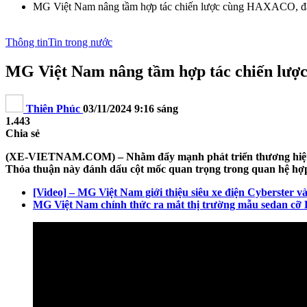
MG Việt Nam nâng tầm hợp tác chiến lược cùng HAXACO, đẩy 
Thông tin
Tin trong nước
MG Việt Nam nâng tầm hợp tác chiến lược
Thiên Phúc
03/11/2024 9:16 sáng
1.443
Chia sẻ
(XE-VIETNAM.COM) – Nhằm đẩy mạnh phát triển thương hiệu M
Thỏa thuận này đánh dấu cột mốc quan trọng trong quan hệ hợp t
[Video] – MG Việt Nam giới thiệu siêu xe điện Cyberster v
MG Việt Nam chính thức ra mắt thị trường mẫu sedan cỡ B