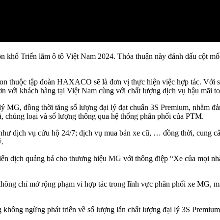
ôn khổ Triển lãm ô tô Việt Nam 2024. Thỏa thuận này đánh dấu cột mốc 
on thuộc tập đoàn HAXACO sẽ là đơn vị thực hiện việc hợp tác. Với 
n với khách hàng tại Việt Nam cùng với chất lượng dịch vụ hậu mãi to
i lý MG, đồng thời tăng số lượng đại lý đạt chuẩn 3S Premium, nhằm 
ã, chủng loại và số lượng thông qua hệ thống phân phối của PTM.
 như dịch vụ cứu hộ 24/7; dịch vụ mua bán xe cũ, … đồng thời, cung cấ
ý.
ến dịch quảng bá cho thương hiệu MG với thông điệp “Xe của mọi nhà”
ng chỉ mở rộng phạm vi hợp tác trong lĩnh vực phân phối xe MG, mà 
hông ngừng phát triển về số lượng lẫn chất lượng đại lý 3S Premium 