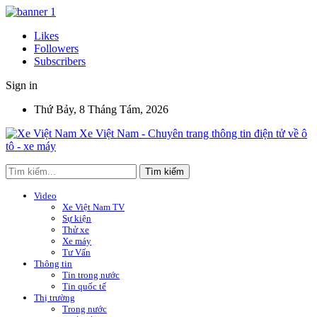
Likes
Followers
Subscribers
Sign in
Thứ Bảy, 8 Tháng Tám, 2026
Xe Việt Nam - Chuyên trang thông tin điện tử về ô
tô - xe máy
Video
Xe Việt Nam TV
Sự kiện
Thử xe
Xe máy
Tư Vấn
Thông tin
Tin trong nước
Tin quốc tế
Thị trường
Trong nước