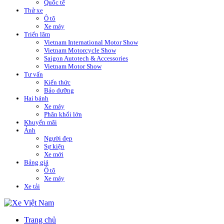
Quốc tế
Thử xe
Ô tô
Xe máy
Triển lãm
Vietnam International Motor Show
Vietnam Motorcycle Show
Saigon Autotech & Accessories
Vietnam Motor Show
Tư vấn
Kiến thức
Bảo dưỡng
Hai bánh
Xe máy
Phân khối lớn
Khuyến mãi
Ảnh
Người đẹp
Sự kiện
Xe mới
Bảng giá
Ô tô
Xe máy
Xe tải
Trang chủ