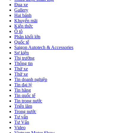
Đua xe
Gallery
Hai bánh
Khuyến mãi
Kiến thức
Ô tô
Phân khối lớn
Quốc tế
Saigon Autotech & Accessories
Sự kiện
Thị trường
Thông tin
Thử xe
Thử xe
Tin doanh nghiệp
Tin đại lý
Tin hãng
Tin quốc tế
Tin trong nước
Triển lãm
Trong nước
Tư vấn
Tư Vấn
Video
Vietnam Motor Show