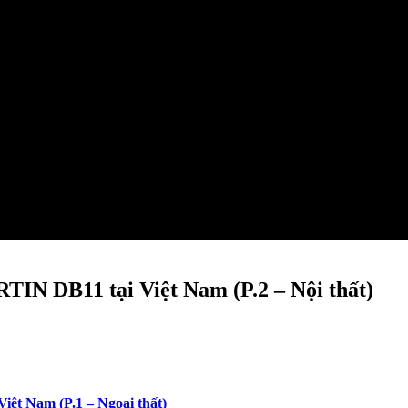
N DB11 tại Việt Nam (P.2 – Nội thất)
t Nam (P.1 – Ngoại thất)