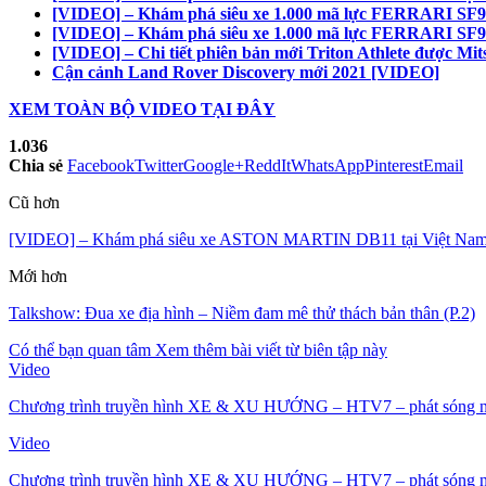
[VIDEO] – Khám phá siêu xe 1.000 mã lực FERRARI SF90
[VIDEO] – Khám phá siêu xe 1.000 mã lực FERRARI SF90
[VIDEO] – Chi tiết phiên bản mới Triton Athlete được Mit
Cận cảnh Land Rover Discovery mới 2021 [VIDEO]
XEM TOÀN BỘ VIDEO TẠI ĐÂY
1.036
Chia sẻ
Facebook
Twitter
Google+
ReddIt
WhatsApp
Pinterest
Email
Cũ hơn
[VIDEO] – Khám phá siêu xe ASTON MARTIN DB11 tại Việt Nam (P
Mới hơn
Talkshow: Đua xe địa hình – Niềm đam mê thử thách bản thân (P.2)
Có thể bạn quan tâm
Xem thêm bài viết từ biên tập này
Video
Chương trình truyền hình XE & XU HƯỚNG – HTV7 – phát sóng n
Video
Chương trình truyền hình XE & XU HƯỚNG – HTV7 – phát sóng n