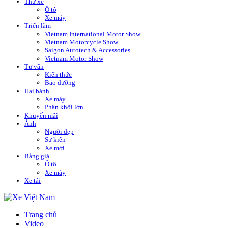
Thử xe
Ô tô
Xe máy
Triển lãm
Vietnam International Motor Show
Vietnam Motorcycle Show
Saigon Autotech & Accessories
Vietnam Motor Show
Tư vấn
Kiến thức
Bảo dưỡng
Hai bánh
Xe máy
Phân khối lớn
Khuyến mãi
Ảnh
Người đẹp
Sự kiện
Xe mới
Bảng giá
Ô tô
Xe máy
Xe tải
Trang chủ
Video