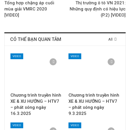
Tổng hợp chặng áp cuối
Thị trường ô tô VN 2021:
mùa giải VMRC 2020
Những quy định có hiệu lực
[VIDEO]
(P.2) [VIDEO]
CÓ THỂ BẠN QUAN TÂM
All
VIDEO
VIDEO
Chương trình truyền hình
Chương trình truyền hình
XE & XU HƯỚNG – HTV7
XE & XU HƯỚNG – HTV7
– phát sóng ngày
– phát sóng ngày
16.3.2025
9.3.2025
VIDEO
VIDEO