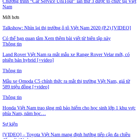
Chương trình “Car Service UniTour” lần thứ 3 được tổ chức tại Việt
Nam
Mới hơn
Talkshow: Nhìn lại thị trường ô tô Việt Nam 2020 (P.2) [VIDEO]
Có thể bạn quan tâm
Xem thêm bài viết từ biên tập này
Thông tin
Land Rover Việt Nam ra mắt mẫu xe Range Rover Velar mới, có
phiên bản hybrid [+video]
Thông tin
Mẫu xe Omoda C5 chính thức ra mắt thị trường Việt Nam, giá từ
589 triệu đồng [+video]
Thông tin
Honda Việt Nam trao tặng mũ bảo hiểm cho học sinh lớp 1 khu vực
phía Nam, năm học…
Sự kiện
[VIDEO] – Toyota Việt Nam mang định hướng tiếp cận đa chiều