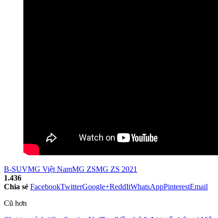
B-SUV
MG Việt Nam
MG ZS
MG ZS 2021
1.436
Chia sẻ
Facebook
Twitter
Google+
ReddIt
WhatsApp
Pinterest
Email
Cũ hơn