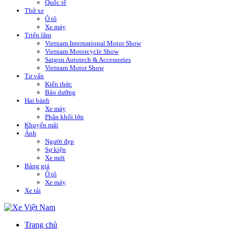
Quốc tế
Thử xe
Ô tô
Xe máy
Triển lãm
Vietnam International Motor Show
Vietnam Motorcycle Show
Saigon Autotech & Accessories
Vietnam Motor Show
Tư vấn
Kiến thức
Bảo dưỡng
Hai bánh
Xe máy
Phân khối lớn
Khuyến mãi
Ảnh
Người đẹp
Sự kiện
Xe mới
Bảng giá
Ô tô
Xe máy
Xe tải
Trang chủ