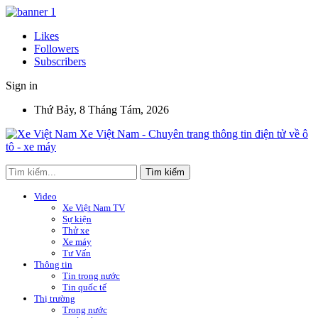
Likes
Followers
Subscribers
Sign in
Thứ Bảy, 8 Tháng Tám, 2026
Xe Việt Nam - Chuyên trang thông tin điện tử về ô
tô - xe máy
Video
Xe Việt Nam TV
Sự kiện
Thử xe
Xe máy
Tư Vấn
Thông tin
Tin trong nước
Tin quốc tế
Thị trường
Trong nước