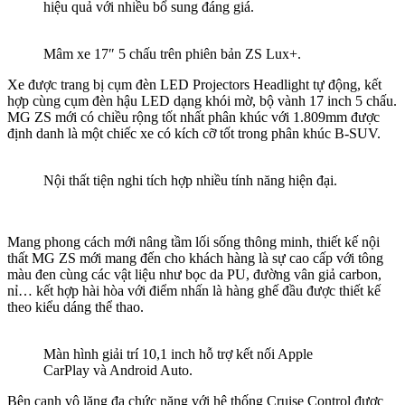
hiệu quả với nhiều bổ sung đáng giá.
Mâm xe 17″ 5 chấu trên phiên bản ZS Lux+.
Xe được trang bị cụm đèn LED Projectors Headlight tự động, kết
hợp cùng cụm đèn hậu LED dạng khói mờ, bộ vành 17 inch 5 chấu.
MG ZS mới có chiều rộng tốt nhất phân khúc với 1.809mm được
định danh là một chiếc xe có kích cỡ tốt trong phân khúc B-SUV.
Nội thất tiện nghi tích hợp nhiều tính năng hiện đại.
Mang phong cách mới nâng tầm lối sống thông minh, thiết kế nội
thất MG ZS mới mang đến cho khách hàng là sự cao cấp với tông
màu đen cùng các vật liệu như bọc da PU, đường vân giả carbon,
nỉ… kết hợp hài hòa với điểm nhấn là hàng ghế đầu được thiết kế
theo kiểu dáng thể thao.
Màn hình giải trí 10,1 inch hỗ trợ kết nối Apple
CarPlay và Android Auto.
Bên cạnh vô lăng đa chức năng với hệ thống Cruise Control được