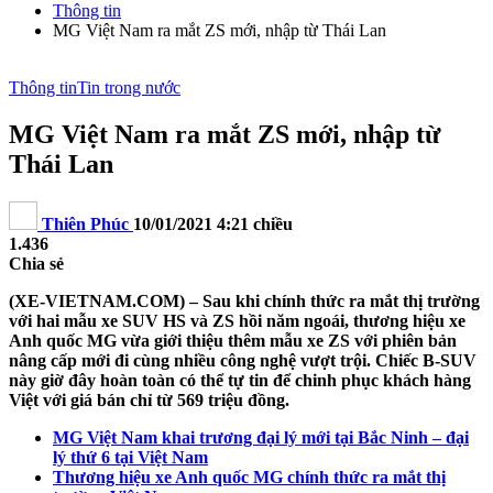
Thông tin
MG Việt Nam ra mắt ZS mới, nhập từ Thái Lan
Thông tin
Tin trong nước
MG Việt Nam ra mắt ZS mới, nhập từ
Thái Lan
Thiên Phúc
10/01/2021 4:21 chiều
1.436
Chia sẻ
(XE-VIETNAM.COM) – Sau khi chính thức ra mắt thị trường
với hai mẫu xe SUV HS và ZS hồi năm ngoái, thương hiệu xe
Anh quốc MG vừa giới thiệu thêm mẫu xe ZS với phiên bản
nâng cấp mới đi cùng nhiều công nghệ vượt trội. Chiếc B-SUV
này giờ đây hoàn toàn có thể tự tin để chinh phục khách hàng
Việt với giá bán chỉ từ 569 triệu đồng.
MG Việt Nam khai trương đại lý mới tại Bắc Ninh – đại
lý thứ 6 tại Việt Nam
Thương hiệu xe Anh quốc MG chính thức ra mắt thị