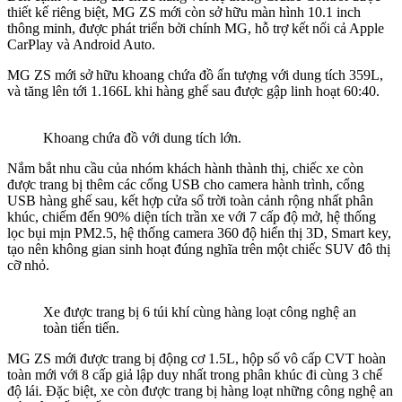
thiết kế riêng biệt, MG ZS mới còn sở hữu màn hình 10.1 inch
thông minh, được phát triển bởi chính MG, hỗ trợ kết nối cả Apple
CarPlay và Android Auto.
MG ZS mới sở hữu khoang chứa đồ ấn tượng với dung tích 359L,
và tăng lên tới 1.166L khi hàng ghế sau được gập linh hoạt 60:40.
Khoang chứa đồ với dung tích lớn.
Nắm bắt nhu cầu của nhóm khách hành thành thị, chiếc xe còn
được trang bị thêm các cổng USB cho camera hành trình, cổng
USB hàng ghế sau, kết hợp cửa sổ trời toàn cảnh rộng nhất phân
khúc, chiếm đến 90% diện tích trần xe với 7 cấp độ mở, hệ thống
lọc bụi mịn PM2.5, hệ thống camera 360 độ hiển thị 3D, Smart key,
tạo nên không gian sinh hoạt đúng nghĩa trên một chiếc SUV đô thị
cỡ nhỏ.
Xe được trang bị 6 túi khí cùng hàng loạt công nghệ an
toàn tiến tiến.
MG ZS mới được trang bị động cơ 1.5L, hộp số vô cấp CVT hoàn
toàn mới với 8 cấp giả lập duy nhất trong phân khúc đi cùng 3 chế
độ lái. Đặc biệt, xe còn được trang bị hàng loạt những công nghệ an