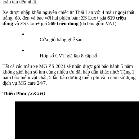
toàn tân tiến nhất.
Xe được nhập khẩu nguyên chiếc từ Thái Lan với 4 màu ngoại thất:
trắng, đỏ, đen và bạc với hai phiên bản: ZS Lux+ giá
619 triệu
đồng
và ZS Com+ giá
569 triệu đồng
(đã bao gồm VAT).
Cửa gió hàng ghế sau.
Hộp số CVT giả lập 8 cấp số.
Tất cả các mẫu xe MG ZS 2021 sẽ nhận được gói bảo hành 5 năm
không giới hạn số km cùng nhiều ưu đãi hấp dẫn khác như: Tặng 1
năm bảo hiểm vật chất, 5 lần bảo dưỡng miễn phí và 5 năm sử dụng
dịch vụ MG care 24/7.
Thiên Phúc
(X&XH)