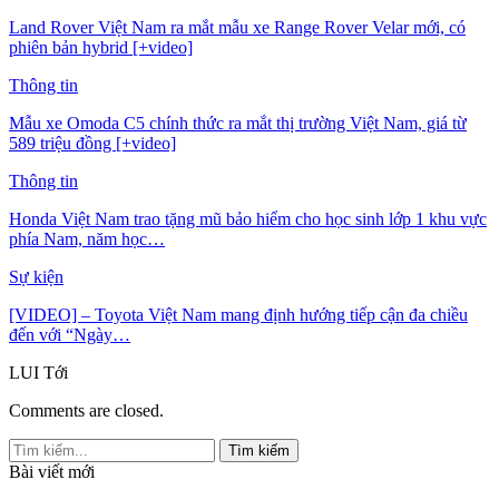
Land Rover Việt Nam ra mắt mẫu xe Range Rover Velar mới, có
phiên bản hybrid [+video]
Thông tin
Mẫu xe Omoda C5 chính thức ra mắt thị trường Việt Nam, giá từ
589 triệu đồng [+video]
Thông tin
Honda Việt Nam trao tặng mũ bảo hiểm cho học sinh lớp 1 khu vực
phía Nam, năm học…
Sự kiện
[VIDEO] – Toyota Việt Nam mang định hướng tiếp cận đa chiều
đến với “Ngày…
LUI
Tới
Comments are closed.
Bài viết mới