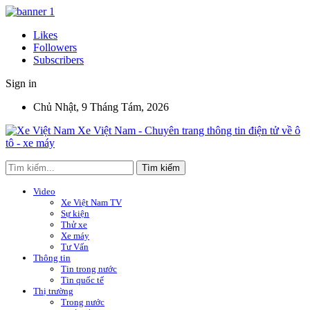
Likes
Followers
Subscribers
Sign in
Chủ Nhật, 9 Tháng Tám, 2026
Xe Việt Nam - Chuyên trang thông tin điện tử về ô
tô - xe máy
Video
Xe Việt Nam TV
Sự kiện
Thử xe
Xe máy
Tư Vấn
Thông tin
Tin trong nước
Tin quốc tế
Thị trường
Trong nước