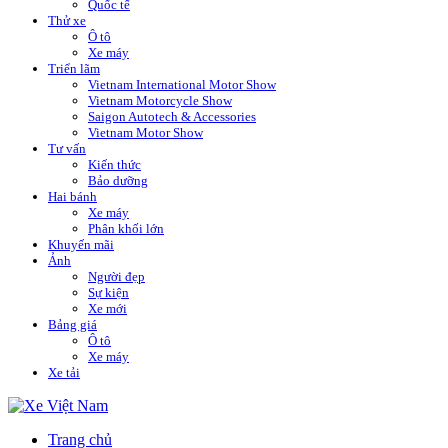
Quốc tế
Thử xe
Ô tô
Xe máy
Triển lãm
Vietnam International Motor Show
Vietnam Motorcycle Show
Saigon Autotech & Accessories
Vietnam Motor Show
Tư vấn
Kiến thức
Bảo dưỡng
Hai bánh
Xe máy
Phân khối lớn
Khuyến mãi
Ảnh
Người đẹp
Sự kiện
Xe mới
Bảng giá
Ô tô
Xe máy
Xe tải
Trang chủ