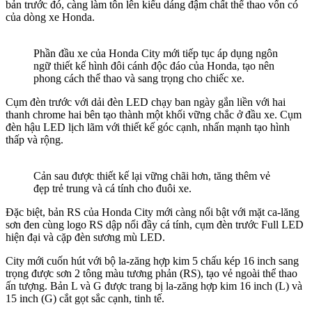
bản trước đó, càng làm tôn lên kiểu dáng đậm chất thể thao vốn có
của dòng xe Honda.
Phần đầu xe của Honda City mới tiếp tục áp dụng ngôn
ngữ thiết kế hình đôi cánh độc đáo của Honda, tạo nên
phong cách thể thao và sang trọng cho chiếc xe.
Cụm đèn trước với dải đèn LED chạy ban ngày gắn liền với hai
thanh chrome hai bên tạo thành một khối vững chắc ở đầu xe. Cụm
đèn hậu LED lịch lãm với thiết kế góc cạnh, nhấn mạnh tạo hình
thấp và rộng.
Cản sau được thiết kế lại vững chãi hơn, tăng thêm vẻ
đẹp trẻ trung và cá tính cho đuôi xe.
Đặc biệt, bản RS của Honda City mới càng nổi bật với mặt ca-lăng
sơn đen cùng logo RS dập nổi đầy cá tính, cụm đèn trước Full LED
hiện đại và cặp đèn sương mù LED.
City mới cuốn hút với bộ la-zăng hợp kim 5 chấu kép 16 inch sang
trọng được sơn 2 tông màu tương phản (RS), tạo vẻ ngoài thể thao
ấn tượng. Bản L và G được trang bị la-zăng hợp kim 16 inch (L) và
15 inch (G) cắt gọt sắc cạnh, tinh tế.