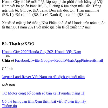
Honda City thế hệ mới được lắp ráp, phân phối chính hãng tại Việt
Nam với ba phiên bản: RS, L, G cùng 6 lựa chọn màu sắc: Trắng
ngà tinh tế, Ghi bạc thời trang, Đen ánh độc tôn, Titan mạnh mẽ
(RS, L), Đỏ cá tính (RS, L) và Xanh đậm cá tính (RS, L).
Xe sẽ có mặt tại hệ thống Nhà Phân phối ô tô Honda trên toàn quốc
từ tháng 01 năm 2021 với mức giá bán lẻ đề xuất như sau:
Bảo Thạch
(X&XH)
Honda City 2020
Honda City 2021
Honda Việt Nam
1.387
Chia sẻ
Facebook
Twitter
Google+
ReddIt
WhatsApp
Pinterest
Email
Cũ hơn
Jaguar Land Rover Việt Nam ưu đãi dịch vụ cuối năm
Mới hơn
TC Motor công bố doanh số bán xe Hyundai tháng 11
Có thể bạn quan tâm
Xem thêm bài viết từ biên tập này
Thông tin