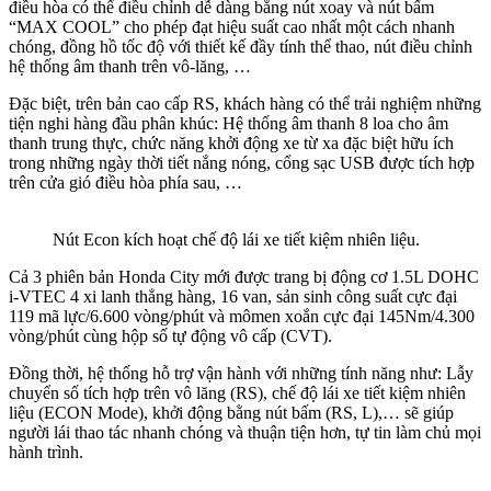
điều hòa có thể điều chỉnh dễ dàng bằng nút xoay và nút bấm
“MAX COOL” cho phép đạt hiệu suất cao nhất một cách nhanh
chóng, đồng hồ tốc độ với thiết kế đầy tính thể thao, nút điều chỉnh
hệ thống âm thanh trên vô-lăng, …
Đặc biệt, trên bản cao cấp RS, khách hàng có thể trải nghiệm những
tiện nghi hàng đầu phân khúc: Hệ thống âm thanh 8 loa cho âm
thanh trung thực, chức năng khởi động xe từ xa đặc biệt hữu ích
trong những ngày thời tiết nắng nóng, cổng sạc USB được tích hợp
trên cửa gió điều hòa phía sau, …
Nút Econ kích hoạt chế độ lái xe tiết kiệm nhiên liệu.
Cả 3 phiên bản Honda City mới được trang bị động cơ 1.5L DOHC
i-VTEC 4 xi lanh thẳng hàng, 16 van, sản sinh công suất cực đại
119 mã lực/6.600 vòng/phút và mômen xoắn cực đại 145Nm/4.300
vòng/phút cùng hộp số tự động vô cấp (CVT).
Đồng thời, hệ thống hỗ trợ vận hành với những tính năng như: Lẫy
chuyển số tích hợp trên vô lăng (RS), chế độ lái xe tiết kiệm nhiên
liệu (ECON Mode), khởi động bằng nút bấm (RS, L),… sẽ giúp
người lái thao tác nhanh chóng và thuận tiện hơn, tự tin làm chủ mọi
hành trình.