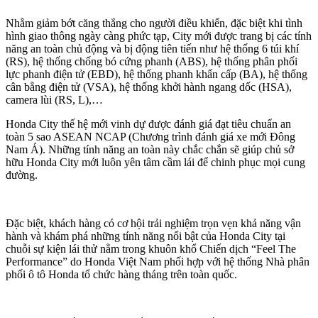
Nhằm giảm bớt căng thẳng cho người điều khiển, đặc biệt khi tình
hình giao thông ngày càng phức tạp, City mới được trang bị các tính
năng an toàn chủ động và bị động tiên tiến như hệ thống 6 túi khí
(RS), hệ thống chống bó cứng phanh (ABS), hệ thống phân phối
lực phanh điện tử (EBD), hệ thống phanh khẩn cấp (BA), hệ thống
cân bằng điện tử (VSA), hệ thống khởi hành ngang dốc (HSA),
camera lùi (RS, L),…
Honda City thế hệ mới vinh dự được đánh giá đạt tiêu chuẩn an
toàn 5 sao ASEAN NCAP (Chương trình đánh giá xe mới Đông
Nam Á). Những tính năng an toàn này chắc chắn sẽ giúp chủ sở
hữu Honda City mới luôn yên tâm cầm lái để chinh phục mọi cung
đường.
Đặc biệt, khách hàng có cơ hội trải nghiệm trọn vẹn khả năng vận
hành và khám phá những tính năng nổi bật của Honda City tại
chuỗi sự kiện lái thử nằm trong khuôn khổ Chiến dịch “Feel The
Performance” do Honda Việt Nam phối hợp với hệ thống Nhà phân
phối ô tô Honda tổ chức hàng tháng trên toàn quốc.