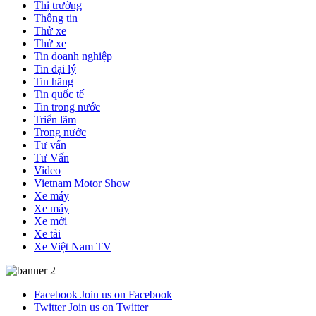
Thị trường
Thông tin
Thử xe
Thử xe
Tin doanh nghiệp
Tin đại lý
Tin hãng
Tin quốc tế
Tin trong nước
Triển lãm
Trong nước
Tư vấn
Tư Vấn
Video
Vietnam Motor Show
Xe máy
Xe máy
Xe mới
Xe tải
Xe Việt Nam TV
Facebook
Join us on Facebook
Twitter
Join us on Twitter