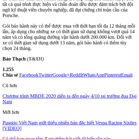
tất cả quá trình thực hiện và chẩn đoán đều được đảm trách bởi đội
ngũ kỹ thuật viên chuyên nghiệp, đã đạt chứng chỉ toàn cầu của
Porsche.
Gói bảo hành này có thể được mua với thời hạn tối đa 12 tháng mỗi
lần, áp dụng cho những xe có thời gian sử dụng không vượt quá 14
năm và có tổng quãng đường vận hành dưới 200.000 km. Đối với
xe có thời gian sử dụng dưới 13 năm, gói bảo hành có thêm tùy
chọn 24 tháng.
Bảo Thạch
(X&XH)
1.255
Chia sẻ
Facebook
Twitter
Google+
ReddIt
WhatsApp
Pinterest
Email
Cũ hơn
Chương trình MBDE 2020 diễn ra đến ngày 4/10 tại trường đua Đại
Nam
Mới hơn
Piaggio Việt Nam giới thiệu phiên bản đặc biệt Vespa Racing Sixties
[VIDEO]
Có thể bạn quan tâm
Xem thêm bài viết từ biên tập này