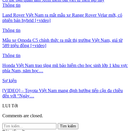
Thông tin
Land Rover Việt Nam ra mắt mẫu xe Range Rover Velar mới, có
phiên bản hybrid [+video]
Thông tin
Mẫu xe Omoda C5 chính thức ra mắt thị trường Việt Nam, giá từ
589 triệu đồng [+video]
Thông tin
Honda Việt Nam trao tặng mũ bảo hiểm cho học sinh lớp 1 khu vực
phía Nam, năm học…
Sự kiện
[VIDEO] – Toyota Việt Nam mang định hướng tiếp cận đa chiều
đến với “Ngày…
LUI
Tới
Comments are closed.