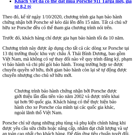
Khách Việt đã có thể đặt mua Porsche 911 Targa mới, giá
từ 8,2 tỷ
Theo đó, kể từ ngày 1/10/2020, chương trình gia hạn bảo hành
chứng nhận bởi Porsche sẽ kéo dài lên đến 15 năm. Tất cả chủ sở
hữu xe Porsche đều có thể tham gia chương trình nói trên.
Trước đó, khách hàng chỉ được gia hạn bảo hành tối đa 10 năm.
Chương trình này được áp dụng cho tất cả các dòng xe Porsche tại
13 thị trường thuộc khu vực châu Á Thái Bình Dương, bao gồm
Việt Nam, mà không có sự thay đổi nào về quy trình đăng ký, phạm
vi bảo hành và chi phí gói bảo hành. Trong trường hợp xe được
chuyển quyền sở hữu, thời gian bảo hành còn lại sẽ tự động được
chuyển nhượng cho chủ sở hữu mới.
Chương trình bảo hành chứng nhận bởi Porsche được
giới thiệu lần đầu tiên vào năm 2002 và được triển khai
tại hơn 90 quốc gia. Khách hàng có thể thực hiện bảo
hành cho xe Porsche của mình tại các quốc gia khác,
ngoài lãnh thổ Việt Nam.
Porsche chỉ sử dụng những phụ tùng và phụ kiện chính hãng khi
được yêu cầu sửa chữa hoặc nâng cấp, nhằm đạt chất lượng và sự
an toàn cao nhất cho khách hàng. Để đáp ứng tiêu chuẩn tuyệt đối,