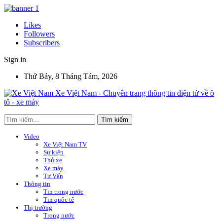
Likes
Followers
Subscribers
Sign in
Thứ Bảy, 8 Tháng Tám, 2026
Xe Việt Nam - Chuyên trang thông tin điện tử về ô
tô - xe máy
Video
Xe Việt Nam TV
Sự kiện
Thử xe
Xe máy
Tư Vấn
Thông tin
Tin trong nước
Tin quốc tế
Thị trường
Trong nước