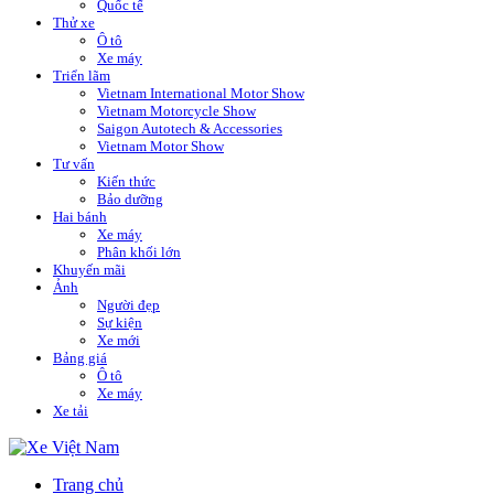
Quốc tế
Thử xe
Ô tô
Xe máy
Triển lãm
Vietnam International Motor Show
Vietnam Motorcycle Show
Saigon Autotech & Accessories
Vietnam Motor Show
Tư vấn
Kiến thức
Bảo dưỡng
Hai bánh
Xe máy
Phân khối lớn
Khuyến mãi
Ảnh
Người đẹp
Sự kiện
Xe mới
Bảng giá
Ô tô
Xe máy
Xe tải
Trang chủ