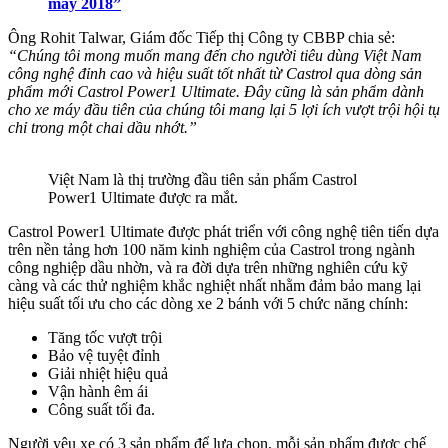
máy 2018”
Ông Rohit Talwar, Giám đốc Tiếp thị Công ty CBBP chia sẻ:
“Chúng tôi mong muốn mang đến cho người tiêu dùng Việt Nam
công nghệ đỉnh cao và hiệu suất tốt nhất từ Castrol qua dòng sản
phẩm mới Castrol
Power1 Ultimate. Đây cũng là sản phẩm dành
cho xe máy đầu tiên của chúng tôi mang lại 5 lợi ích vượt trội hội tụ
chỉ trong một chai dầu nhớt.”
Việt Nam là thị trường đầu tiên sản phẩm Castrol
Power1 Ultimate được ra mắt.
Castrol Power1 Ultimate được phát triển với công nghệ tiên tiến dựa
trên nền tảng hơn 100 năm kinh nghiệm của Castrol trong ngành
công nghiệp dầu nhờn, và ra đời dựa trên những nghiên cứu kỹ
càng và các thử nghiệm khắc nghiệt nhất nhằm đảm bảo mang lại
hiệu suất tối ưu cho các dòng xe 2 bánh với 5 chức năng chính:
Tăng tốc vượt trội
Bảo vệ tuyệt đỉnh
Giải nhiệt hiệu quả
Vận hành êm ái
Công suất tối đa.
Người yêu xe có 3 sản phẩm để lựa chọn, mỗi sản phẩm được chế