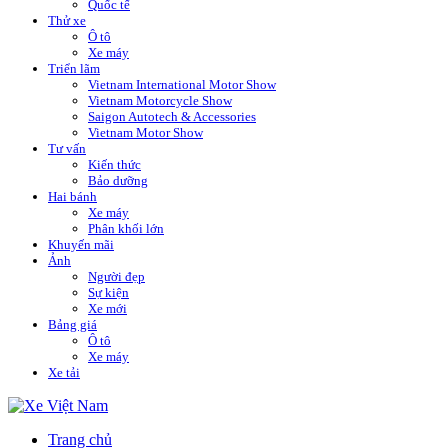
Quốc tế
Thử xe
Ô tô
Xe máy
Triển lãm
Vietnam International Motor Show
Vietnam Motorcycle Show
Saigon Autotech & Accessories
Vietnam Motor Show
Tư vấn
Kiến thức
Bảo dưỡng
Hai bánh
Xe máy
Phân khối lớn
Khuyến mãi
Ảnh
Người đẹp
Sự kiện
Xe mới
Bảng giá
Ô tô
Xe máy
Xe tải
Trang chủ