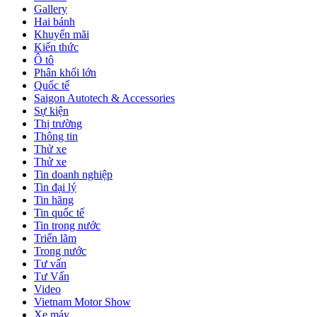
Gallery
Hai bánh
Khuyến mãi
Kiến thức
Ô tô
Phân khối lớn
Quốc tế
Saigon Autotech & Accessories
Sự kiện
Thị trường
Thông tin
Thử xe
Thử xe
Tin doanh nghiệp
Tin đại lý
Tin hãng
Tin quốc tế
Tin trong nước
Triển lãm
Trong nước
Tư vấn
Tư Vấn
Video
Vietnam Motor Show
Xe máy