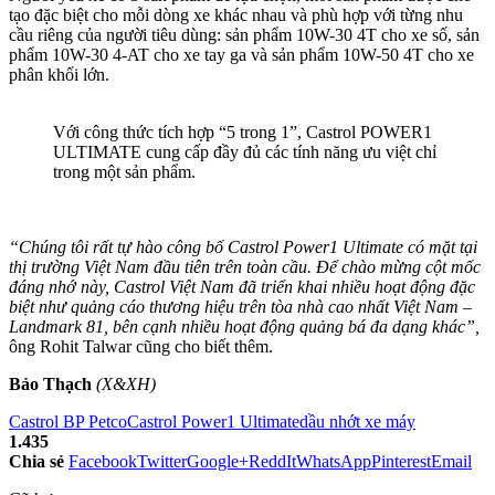
tạo đặc biệt cho mỗi dòng xe khác nhau và phù hợp với từng nhu
cầu riêng của người tiêu dùng: sản phẩm 10W-30 4T cho xe số, sản
phẩm 10W-30 4-AT cho xe tay ga và sản phẩm 10W-50 4T cho xe
phân khối lớn.
Với công thức tích hợp “5 trong 1”, Castrol POWER1
ULTIMATE cung cấp đầy đủ các tính năng ưu việt chỉ
trong một sản phẩm.
“Chúng tôi rất tự hào công bố Castrol Power1 Ultimate có mặt tại
thị trường Việt Nam đầu tiên trên toàn cầu. Để chào mừng cột mốc
đáng nhớ này, Castrol Việt Nam đã triển khai nhiều hoạt động đặc
biệt như quảng cáo thương hiệu trên tòa nhà cao nhất Việt Nam –
Landmark 81, bên cạnh nhiều hoạt động quảng bá đa dạng khác”,
ông Rohit Talwar cũng cho biết thêm.
Bảo Thạch
(X&XH)
Castrol BP Petco
Castrol Power1 Ultimate
dầu nhớt xe máy
1.435
Chia sẻ
Facebook
Twitter
Google+
ReddIt
WhatsApp
Pinterest
Email