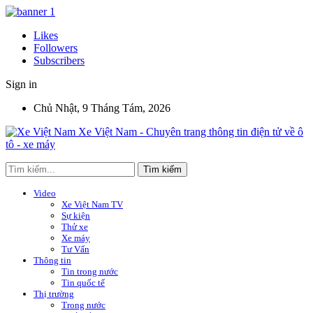
Likes
Followers
Subscribers
Sign in
Chủ Nhật, 9 Tháng Tám, 2026
Xe Việt Nam - Chuyên trang thông tin điện tử về ô
tô - xe máy
Video
Xe Việt Nam TV
Sự kiện
Thử xe
Xe máy
Tư Vấn
Thông tin
Tin trong nước
Tin quốc tế
Thị trường
Trong nước