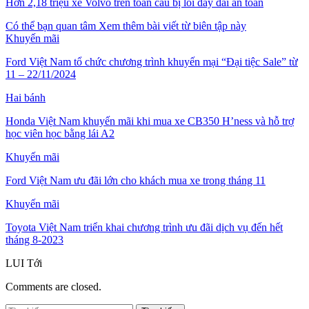
Hơn 2,18 triệu xe Volvo trên toàn cầu bị lỗi dây đai an toàn
Có thể bạn quan tâm
Xem thêm bài viết từ biên tập này
Khuyến mãi
Ford Việt Nam tổ chức chương trình khuyến mại “Đại tiệc Sale” từ
11 – 22/11/2024
Hai bánh
Honda Việt Nam khuyến mãi khi mua xe CB350 H’ness và hỗ trợ
học viên học bằng lái A2
Khuyến mãi
Ford Việt Nam ưu đãi lớn cho khách mua xe trong tháng 11
Khuyến mãi
Toyota Việt Nam triển khai chương trình ưu đãi dịch vụ đến hết
tháng 8-2023
LUI
Tới
Comments are closed.