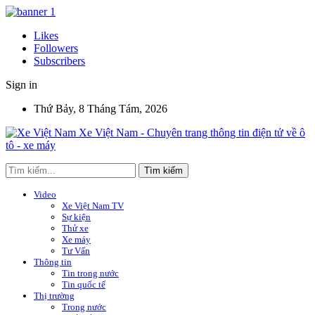
Likes
Followers
Subscribers
Sign in
Thứ Bảy, 8 Tháng Tám, 2026
Xe Việt Nam - Chuyên trang thông tin điện tử về ô
tô - xe máy
Video
Xe Việt Nam TV
Sự kiện
Thử xe
Xe máy
Tư Vấn
Thông tin
Tin trong nước
Tin quốc tế
Thị trường
Trong nước