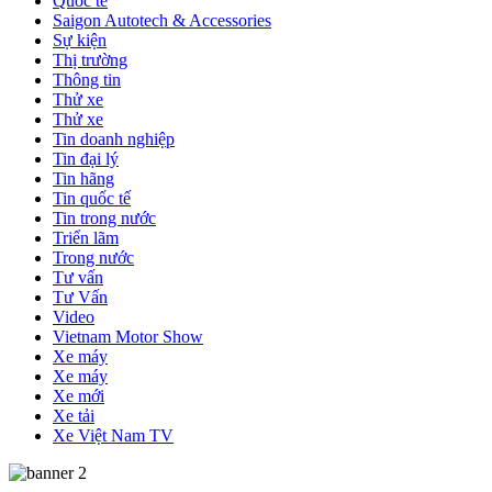
Quốc tế
Saigon Autotech & Accessories
Sự kiện
Thị trường
Thông tin
Thử xe
Thử xe
Tin doanh nghiệp
Tin đại lý
Tin hãng
Tin quốc tế
Tin trong nước
Triển lãm
Trong nước
Tư vấn
Tư Vấn
Video
Vietnam Motor Show
Xe máy
Xe máy
Xe mới
Xe tải
Xe Việt Nam TV