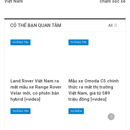
Việt Nam
chăm sóc xe
CÓ THỂ BẠN QUAN TÂM
All
THÔNG TIN
THÔNG TIN
Land Rover Việt Nam ra
Mẫu xe Omoda C5 chính
mắt mẫu xe Range Rover
thức ra mắt thị trường
Velar mới, có phiên bản
Việt Nam, giá từ 589
hybrid [+video]
triệu đồng [+video]
THÔNG TIN
SỰ KIỆN