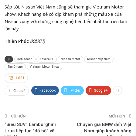
Sắp tới, Nissan Việt Nam cũng sẽ tham gia Vietnam Motor
Show. Khách hàng sẽ có dịp khám phá những mẫu xe của
Nissan cùng với những công nghệ tiên tiến nhất tại triển lãm
lần này.
Thiên Phúc
(X&XH)
liên doanh
Navara EL
Nissan Motor
Nissan Việt Nam
Tan Chong
Vietnam Motor Show
1.021
Chia sẻ
Facebook
Twitter
Google+
CŨ HƠN
MỚI HƠN
“Siêu SUV” Lamborghini
Chuyên gia BMW đến Việt
Urus tiếp tục “đổ bộ” về
Nam giúp khách hàng